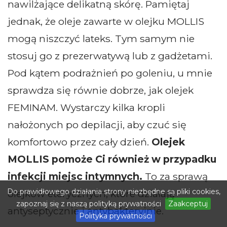
nawilżające delikatną skórę. Pamiętaj
jednak, że oleje zawarte w olejku MOLLIS
mogą niszczyć lateks. Tym samym nie
stosuj go z prezerwatywą lub z gadżetami.
Pod kątem podrażnień po goleniu, u mnie
sprawdza się równie dobrze, jak olejek
FEMINAM. Wystarczy kilka kropli
nałożonych po depilacji, aby czuć się
komfortowo przez cały dzień.
Olejek
MOLLIS pomoże Ci również w przypadku
infekcji miejsc intymnych.
To za sprawą
Do prawidłowego działania strony niezbędne są pliki cookies,
olejków eterycznych, które działają
zapoznaj się z naszą polityką prywatności
Zaakceptuj
antyseptycznie i antybakteryjnie.
Polityka prywatności