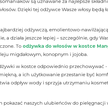
osomaniaków są uznawane za najlepsze składni
włosów. Dzięki tej odżywce Wasze włosy będą ła
najbardziej odżywczą, emolientowo-nawilżając
, a działa jeszcze lepiej – szczególnie, gdy Wa
zczone. To
odżywka do włosów w kostce Man
leju migdałowym, konopnym i jojoba.
odżywki w kostce odpowiednio przechowywać - 
zmiękną, a ich użytkowanie przestanie być ko
atwia odpływ wody i sprzyja utrzymaniu kosm
 pokazać naszych ulubieńców do pielęgnacji w