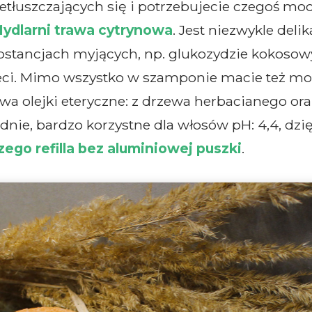
zetłuszczających się i potrzebujecie czegoś mo
dlarni trawa cytrynowa
. Jest niezwykle delik
tancjach myjących, np. glukozydzie kokosowym
ieci. Mimo wszystko w szamponie macie też moc
 dwa olejki eteryczne: z drzewa herbacianego ora
ie, bardzo korzystne dla włosów pH: 4,4, dzię
zego refilla bez aluminiowej puszki
.