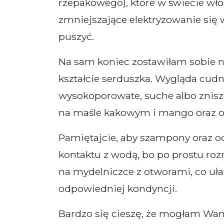
rzepakowego), które w świecie wł
zmniejszające elektryzowanie się 
puszyć.
Na sam koniec zostawiłam sobie 
kształcie serduszka. Wygląda cudnie
wysokoporowate, suche albo znis
na maśle kakowym i mango oraz o
Pamiętajcie, aby szampony oraz 
kontaktu z wodą, bo po prostu ro
na mydelniczce z otworami, co uł
odpowiedniej kondyncji.
Bardzo się cieszę, że mogłam Wam