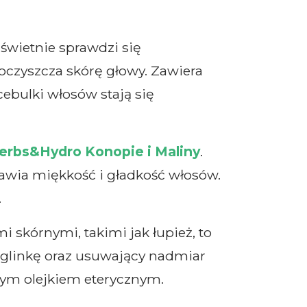
świetnie sprawdzi się
e oczyszcza skórę głowy. Zawiera
cebulki włosów stają się
rbs&Hydro Konopie i Maliny
.
prawia miękkość i gładkość włosów.
.
i skórnymi, takimi jak łupież, to
 glinkę oraz usuwający nadmiar
wym olejkiem eterycznym.