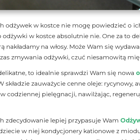
odżywek w kostce nie mogę powiedzieć o ich s
o odżywki w kostce absolutnie nie. One za to d
órą nakładamy na włosy. Może Wam się wydawać,
zas zmywania odżywki, czuć niesamowitą mięk
i delikatne, to idealnie sprawdzi Wam się nowa
o
składzie zauważycie cenne oleje: rycynowy, aw
ę w codziennej pielęgnacji, nawilżając, regene
ch zdecydowanie lepiej przypasuje Wam
Odżyw
ziecie w niej kondycjonery kationowe z miod