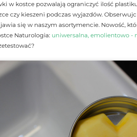
i w kostce pozwalają ograniczyć ilość plastiku 
zce czy kieszeni podczas wyjazdów. Obserwujc
awia się w naszym asortymencie. Nowość, któr
stce Naturologia:
uniwersalna, emolientowo - n
rzetestować?