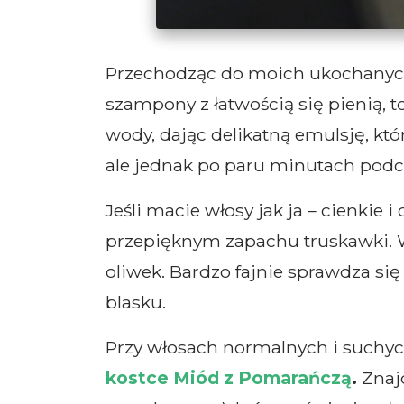
Przechodząc do moich ukochanych 
szampony z łatwością się pienią, t
wody, dając delikatną emulsję, kt
ale jednak po paru minutach podc
Jeśli macie włosy jak ja – cienkie 
przepięknym zapachu truskawki. W 
oliwek. Bardzo fajnie sprawdza si
blasku.
Przy włosach normalnych i suchy
kostce Miód z Pomarańczą
.
Znajd