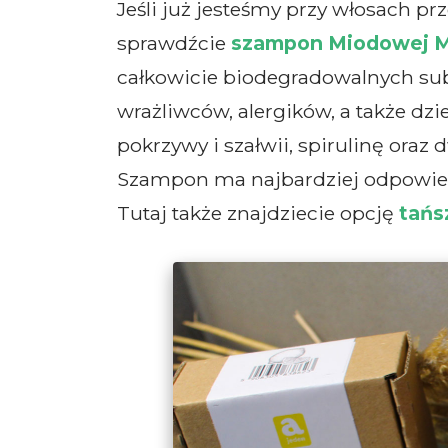
Jeśli już jesteśmy przy włosach pr
sprawdźcie
szampon Miodowej My
całkowicie biodegradowalnych subs
wrażliwców, alergików, a także dz
pokrzywy i szałwii, spirulinę oraz
Szampon ma najbardziej odpowiedn
Tutaj także znajdziecie opcję
tańs