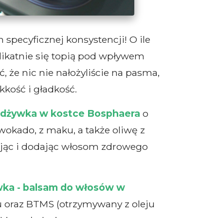
pecyficznej konsystencji! O ile
elikatnie się topią pod wpływem
 że nic nie nałożyliście na pasma,
kość i gładkość.
dżywka w kostce Bosphaera
o
okado, z maku, a także oliwę z
rując i dodając włosom zdrowego
ka - balsam do włosów w
u oraz BTMS (otrzymywany z oleju