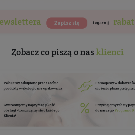
PROMOCJA
Zaawansowany krem do
twarzy SPF 50 Ready to Wear
w
365
Do wszystkich rodzajów skóry
Pojemność: 50 ml