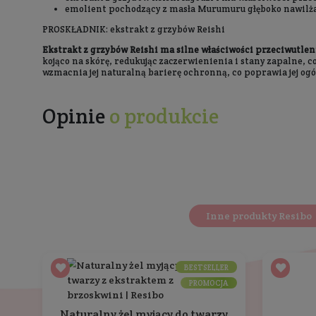
Opis
Sposób użycia
Nadchodzi świt. Promienie słońca przebijają si
ciepły aromat ziemi i drewna. Każdy jego centy
Czujesz wolność, na jaką zasługujesz. To będzie 
Misty Road otula zmysły głębokim, dymnym za
Nuta designu i wyjątkowej przyjemności, którą
skórę miękką, bez uczucia ściągnięcia i przesus
Produkt jest łagodny dla skóry, jednocześnie s
Stylowe opakowanie doda piękna i charakteru 
Składniki aktywne: gliceryna, prebiotyk, post
Nawilżenie, miękkość, uczucie świeżości
gliceryna nawilża, łagodzi podrażnienia
prebiotyk wspiera barierę ochronną skóry
postbiotyk ma działanie nawilżające, reg
ekstrakt z grzybów Reishi łagodzi i ma wł