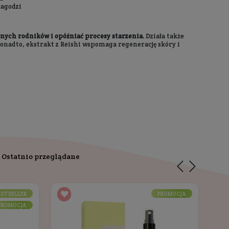
z nagie stopy na miękkim mchu. Mgła subtelnie muska Twoj
nka wypełnia nozdrza. Zamykasz oczy, bierzesz głęboki wd
ycie rąk.
Starannie dobrana kompozycja składników akt
zapachową, w której najbardziej wyczuwalne nuty to dymne
 z masła Murumuru
biega utracie wody z naskórka