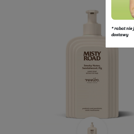
Kosmetyki
Ciało
Mydła
M