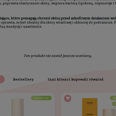
Skład
Dodatkowe informacje
ę przez korony drzew, subtelnie muskając skórę. Stawias
metr chłonie ze źródła odżywienia. Przyjemny zapach pora
cudowny dzień.
pachem drzewa sandałowego i fig.
 można czerpać nawet z najprostszych chwil, takich jak m
zenia.
kutecznie ją oczyszcza. Ma bardzo przyjemną kompozycję 
codzienności.
biotyk, ekstrakt z grzybów Reishi, emolient pochodzący
, wspomaga procesy regeneracyjne
 i działa przeciwzapalnie
eneruje i odżywia, wspomaga produkcję kolagenu
aściwości przeciwzapalne, działa antyoksydacyjnie i zapo