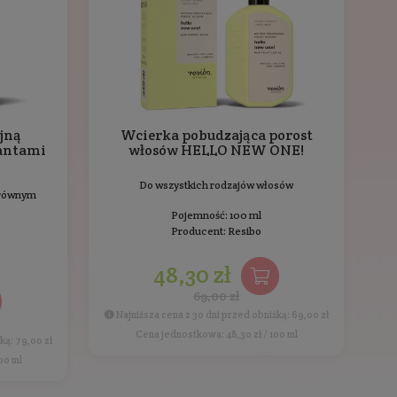
erę lipidową, regeneruje i łagodzi
ed szkodliwym działaniem wolnych rodników i opóźniać p
wej i skłonnej do podrażnień. Ponadto, ekstrakt z Reishi 
zcze oceniony.
i kupowali również
Ostatnio przeglądane