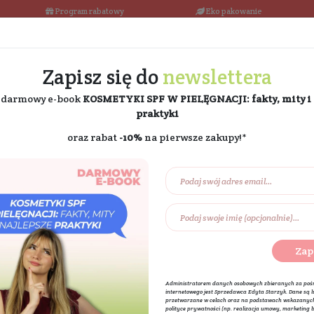
łka w 24h
Program rabatowy
Darmowa dostawa od 189 PLN
Zapisz się do
ne
i odbierz darmowy e-book
KOSMETYKI SPF W PIE
praktyki
oraz rabat
-10%
na pierw
Na prezent
Eko dom
Składniki akt