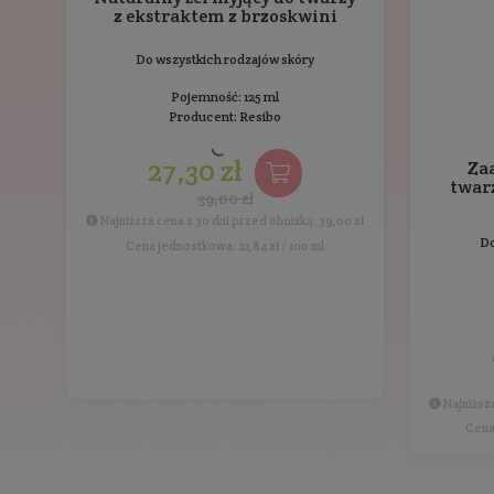
emolient pochodzący z masła Murumuru głę
PROSKŁADNIK: ekstrakt z grzybów Reishi
Ekstrakt z grzybów Reishi ma silne właściwośc
kojąco na skórę, redukując zaczerwienienia i st
wzmacnia jej naturalną barierę ochronną, co po
Opinie
o produkcie
Inne pro