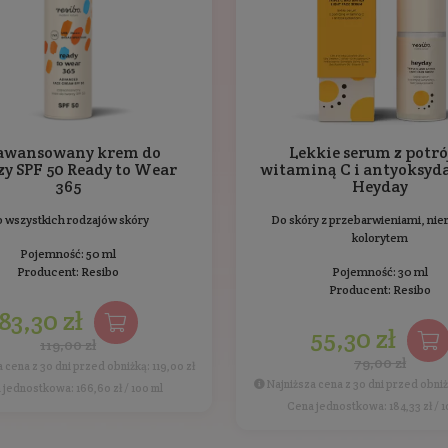
boko nawilża, poprawia elastyczność skóry, wspiera bari
i przeciwutleniające, które pomagają chronić skórę prz
any zapalne, co sprawia, że jest idealny dla skóry wrażli
prawia jej ogólną kondycję i nawilżenie.
Ten produkt nie został jes
dukty Resibo
Bestsellery
Inni klienc