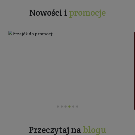
Producent:
Resibo
83,30 zł
119,00 zł
Najniższa cena z 30 dni przed obniżką: 119,00 zł
Cena jednostkowa: 166,60 zł / 100 ml
się do
newslettera
Zapisz się
Zobacz co piszą o