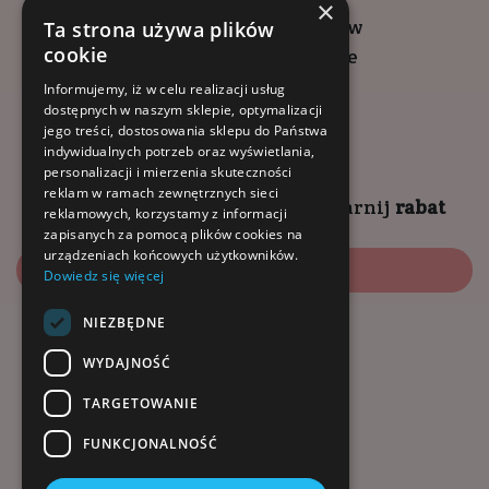
×
ul. Wadowicka 6, Kraków
Ta strona używa plików
cookie
Kompleks Buma Square
godziny otwarcia:
Informujemy, iż w celu realizacji usług
dostępnych w naszym sklepie, optymalizacji
9:00 - 18:00 (pon-pt)
jego treści, dostosowania sklepu do Państwa
10:00 - 14:00 (sob)
indywidualnych potrzeb oraz wyświetlania,
personalizacji i mierzenia skuteczności
reklam w ramach zewnętrznych sieci
Zapisz się na
NEWSLETTER
i
zgarnij
rabat
reklamowych, korzystamy z informacji
zapisanych za pomocą plików cookies na
urządzeniach końcowych użytkowników.
Zapisz się
Dowiedz się więcej
NIEZBĘDNE
Dołącz do nas:
WYDAJNOŚĆ
TARGETOWANIE
FUNKCJONALNOŚĆ