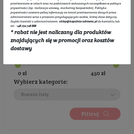
laboratorium, posiadającym
certyfikat Ecocert
przetwarzane w celach oraz na podstawach wskazanych szczegółowo w
polityce
prywatności
(np. realizacja umowy, marketing bezpośredni).
Polityka
Cosmos
, które poprzez wybór
prywatności
zawiera pełną informację na temat przetwarzania danych przez
administratora wraz z prawami przysługującymi osobie, której dane dotyczą.
najefektywniejszych naturalnych składników,
Szybki kontakt z administratorem:
sklep@kopalnia-zdrowia.pl
do kontaktu lub
tel.:
+48 732 728 888
dostosowanych do potrzeb skóry, tworzy
* rabat nie jest naliczany dla produktów
wysokiej jakości, biozgodne ze skórą produkty
znajdujących się w promocji oraz kosztów
marki Helixium®. Receptury kosmetyków
dostawy
Wybierz zakres cen:
zostały opracowane przy współpracy
doświadczonych specjalistów z wysoce
skutecznych składników naturalnych.
0 zł
450 zł
Wybierz kategorie:
Bazowym składnikiem produktów marki
Helixium® jest filtrat ze śluzu ślimaka (HELIXA
Rozwiń listę
ASPERSA), znany i ceniony w świecie z powodu
swych niezwykłych właściwości:
regeneruje
skórę, działa
Filtruj
przeciwzmarszczkowo, intensywnie i
długotrwale nawilża, pomaga w walce z