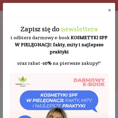
4.9 w Google opinie
Doradztwo kosmetologa
×
Darmowa dostawa od 189 PLN
+48 732 728 888
Zapisz się do
newslettera
i odbierz darmowy e-book
KOSMETYKI SPF
W PIELĘGNACJI: fakty, mity i najlepsze
praktyki
oraz rabat
-10%
na pierwsze zakupy!*