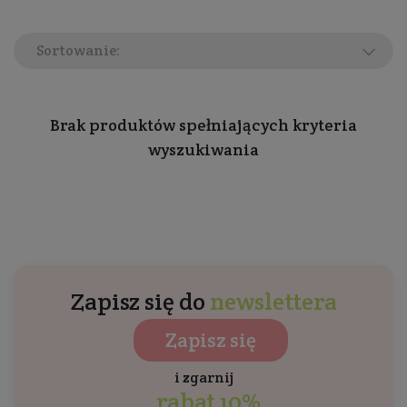
przebarwieniami, wygładza, ujędrnia, odżywia,
przy regularnym stosowaniu
usuwa blizny i
Sortowanie:
zmiany potrądzikowe, działa antybakteryjne,
pełni funkcję ochronną
.
Brak produktów spełniających kryteria
wyszukiwania
Zapisz się do
newslettera
Zapisz się
i zgarnij
rabat 10%