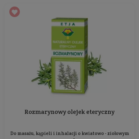
zapachu gwarantuje większą szanse na
podbicie serc klientów.
Zapach Etja pozostaje na
długo
Zapach jest jak włamywacz, wkradający się do
umysłu. Ma wytrych, którym otwiera zamek i
uwalnia wspomnienia.
Rozmarynowy olejek eteryczny
Do masażu, kąpieli i inhalacji o kwiatowo - ziołowym