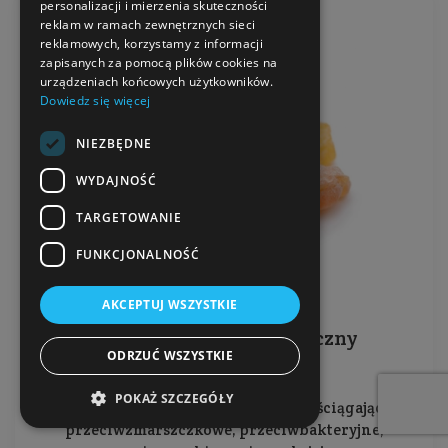
personalizacji i mierzenia skuteczności
reklam w ramach zewnętrznych sieci
reklamowych, korzystamy z informacji
zapisanych za pomocą plików cookies na
urządzeniach końcowych użytkowników.
Dowiedz się więcej
NIEZBĘDNE
WYDAJNOŚĆ
TARGETOWANIE
FUNKCJONALNOŚĆ
AKCEPTUJ WSZYSTKIE
Kadzidłowy olejek eteryczny
ODRZUĆ WSZYSTKIE
POKAŻ SZCZEGÓŁY
Posiada właściwości antyseptyczne, ściągające,
przeciwzmarszczkowe, przeciwbakteryjne,