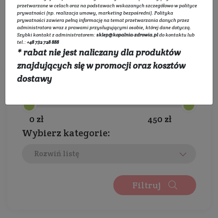
tworzą sukcesywnie markę z tradycją i
przetwarzane w celach oraz na podstawach wskazanych szczegółowo w
polityce
prywatności
(np. realizacja umowy, marketing bezpośredni).
Polityka
ogromnym zaangażowaniem, zyskali tysiące
prywatności
zawiera pełną informację na temat przetwarzania danych przez
administratora wraz z prawami przysługującymi osobie, której dane dotyczą.
klientów, którzy są z nimi od początku. Olejki
Szybki kontakt z administratorem:
sklep@kopalnia-zdrowia.pl
do kontaktu lub
tel.:
+48 732 728 888
eteryczne Etja powstają dzięki dystrybutorom w
* rabat nie jest naliczany dla produktów
państwach tj. Indie, Rosja, Australia, Polska,
znajdujących się w promocji oraz kosztów
Francja czy Włochy.
dostawy
Wybierz zakres cen:
Etja specjalizuję się w tworzeniu naturalnych
olejków eterycznych i naturalnych olejków do
0 zł
450 zł
pielęgnacji skóry.
Wybierz kategorie:
Aromaterapia
Rozwiń listę
Aromaterapia jest uznawana za formę
medycyny alternatywnej. Wykorzystuję się w
Filtruj
niej olejki eteryczne, które mają bardzo dobry
wpływ na nastój. Najprościej rzecz ujmując, jest
to metoda terapeutyczna, w której działa się na