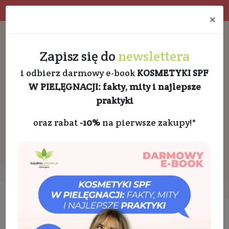
Program rabatowy
Eko pakowanie
×
Darmowa dostawa od 189 PLN
+48 732 728 888
Zapisz się do
newslettera
i odbierz darmowy e-book
KOSMETYKI SPF
W PIELĘGNACJI: fakty, mity i najlepsze
praktyki
oraz rabat
-10%
na pierwsze zakupy!*