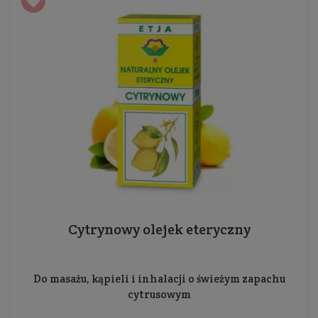
trądzikiem, który może być uciążliwym
elementem każdego dnia. Pozbycie się go staje
się możliwe dzięki użyciu olejka z wiesiołka,
który z dnia na dzień staję się coraz bardziej
popularny!
Olejek dla każdego typu
skóry
Olej z pestek malin może być stosowany
samodzielnie na skórę twarzy i ciała oraz na
włosy, a także w rozcieńczeniu z innymi
Cytrynowy olejek eteryczny
olejami. Dodatkowo, kilka kropel oleju z pestek
malin można dodać do balsamu do ciała lub
kremu do twarzy tuż przed zaaplikowaniem. Ze
Do masażu, kąpieli i inhalacji o świeżym zapachu
względu na delikatne, lecz skuteczne działanie
cytrusowym
może być stosowany na całe ciało, dekolt, szyję,