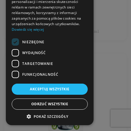
Producent:
Ecozone
personalizacji i mierzenia skuteczności
reklam w ramach zewnętrznych sieci
reklamowych, korzystamy z informacji
18,99 zł
zapisanych za pomocą plików cookies na
urządzeniach końcowych użytkowników.
Dowiedz się więcej
Cena jednostkowa: 2,53 zł / 100 ml
NIEZBĘDNE
WYDAJNOŚĆ
TARGETOWANIE
FUNKCJONALNOŚĆ
AKCEPTUJ WSZYSTKIE
ODRZUĆ WSZYSTKIE
POKAŻ SZCZEGÓŁY