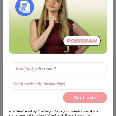
Eko dom
Ekologiczne środki czystości
Sprzątanie
Płyn/Żel do czyszczenia WC
Płyn/Żel do czyszczenia WC
Wybierz zakres cen:
0 zł
450 zł
Wybierz producentów:
Zapisz się
Rozwiń listę
Administratorem danych osobowych zbieranych za pośrednictwem sklepu
internetowego jest Sprzedawca Edyta Starzyk. Dane są lub mogą być