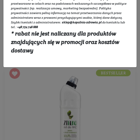
przetwarzane w celach oraz na podstawach wskazanych szczegółowo w
polityce
prywatności
(np. realizacja umowy, marketing bezpośredni).
Polityka
Filtruj
prywatności
zawiera pełną informację na temat przetwarzania danych przez
administratora wraz z prawami przysługującymi osobie, której dane dotyczą.
Szybki kontakt z administratorem:
sklep@kopalnia-zdrowia.pl
do kontaktu lub
tel.:
+48 732 728 888
* rabat nie jest naliczany dla produktów
znajdujących się w promocji oraz kosztów
Sortowanie:
dostawy
BESTSELLER