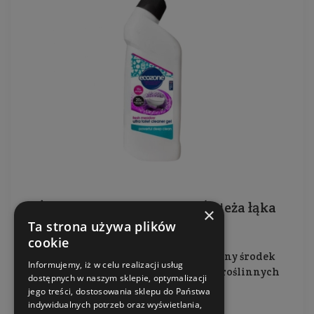
Żel do czyszczenia toalet Świeża łąka
×
Ta strona używa plików
cookie
Pozbawiony wybielaczy, nietoksyczny środek
Informujemy, iż w celu realizacji usług
czyszczący z dodatkiem składników roślinnych
dostępnych w naszym sklepie, optymalizacji
jego treści, dostosowania sklepu do Państwa
Pojemność: 750 ml
indywidualnych potrzeb oraz wyświetlania,