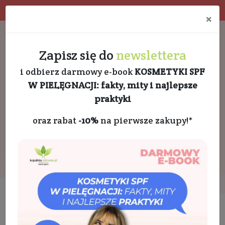
Program rabatowy
Eko pakowanie
×
Darmowa dostawa od 189 PLN
+48 732 728 888
Zapisz się do
newslettera
i odbierz darmowy e-book
KOSMETYKI SPF
W PIELĘGNACJI: fakty, mity i najlepsze
praktyki
oraz rabat
-10%
na pierwsze zakupy!*