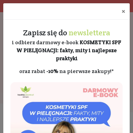
Program rabatowy
Eko pakowanie
×
Darmowa dostawa od 189 PLN
+48 732 728 888
Zapisz się do
newslettera
i odbierz darmowy e-book
KOSMETYKI SPF
W PIELĘGNACJI: fakty, mity i najlepsze
praktyki
oraz rabat
-10%
na pierwsze zakupy!*