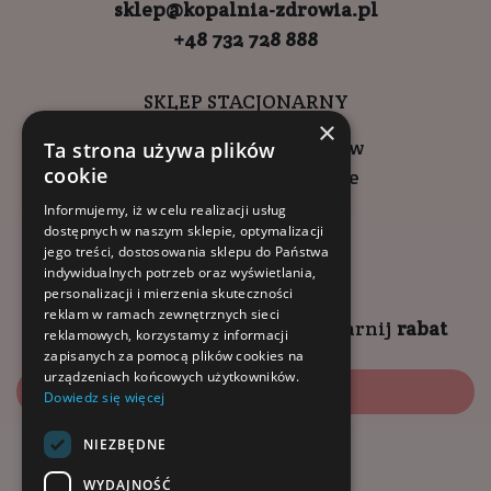
sklep@kopalnia-zdrowia.pl
+48 732 728 888
SKLEP STACJONARNY
×
ul. Wadowicka 6, Kraków
Ta strona używa plików
cookie
Kompleks Buma Square
godziny otwarcia:
Informujemy, iż w celu realizacji usług
dostępnych w naszym sklepie, optymalizacji
9:00 - 18:00 (pon-pt)
jego treści, dostosowania sklepu do Państwa
10:00 - 14:00 (sob)
indywidualnych potrzeb oraz wyświetlania,
personalizacji i mierzenia skuteczności
reklam w ramach zewnętrznych sieci
Zapisz się na
NEWSLETTER
i
zgarnij
rabat
reklamowych, korzystamy z informacji
zapisanych za pomocą plików cookies na
urządzeniach końcowych użytkowników.
Zapisz się
Dowiedz się więcej
NIEZBĘDNE
Dołącz do nas:
WYDAJNOŚĆ