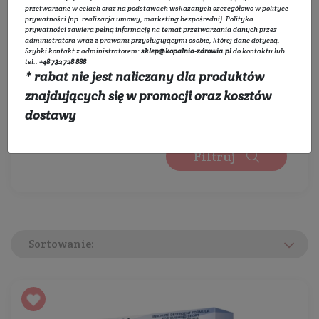
Wybierz zakres cen:
przetwarzane w celach oraz na podstawach wskazanych szczegółowo w
polityce
prywatności
(np. realizacja umowy, marketing bezpośredni).
Polityka
prywatności
zawiera pełną informację na temat przetwarzania danych przez
administratora wraz z prawami przysługującymi osobie, której dane dotyczą.
Szybki kontakt z administratorem:
sklep@kopalnia-zdrowia.pl
do kontaktu lub
0 zł
450 zł
tel.:
+48 732 728 888
* rabat nie jest naliczany dla produktów
Wybierz kategorie:
znajdujących się w promocji oraz kosztów
Rozwiń listę
dostawy
Filtruj
Sortowanie: