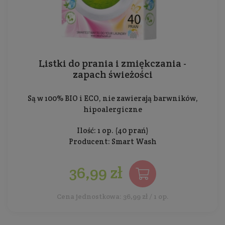
Listki do prania i zmiękczania -
zapach świeżości
Są w 100% BIO i ECO, nie zawierają barwników,
hipoalergiczne
Ilość: 1 op. (40 prań)
Producent:
Smart Wash
36,99 zł
Cena jednostkowa: 36,99 zł / 1 op.