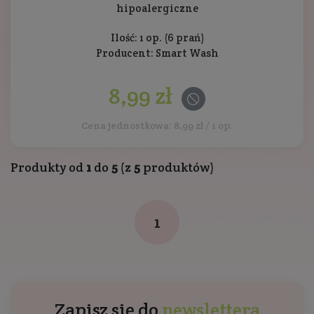
hipoalergiczne
Ilość: 1 op. (6 prań)
Producent:
Smart Wash
8,99 zł
Cena jednostkowa: 8,99 zł / 1 op.
Produkty od
1
do
5
(z
5
produktów)
1
Zapisz się do
newslettera