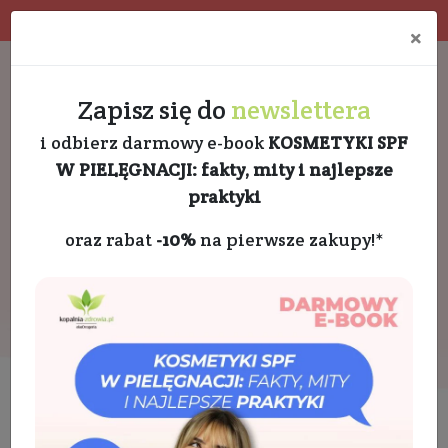
4.9 w Google opinie
Doradztwo kosmetologa
×
Darmowa dostawa od 189 PLN
+48 732 728 888
Zapisz się do
newslettera
i odbierz darmowy e-book
KOSMETYKI SPF
W PIELĘGNACJI: fakty, mity i najlepsze
praktyki
oraz rabat
-10%
na pierwsze zakupy!*