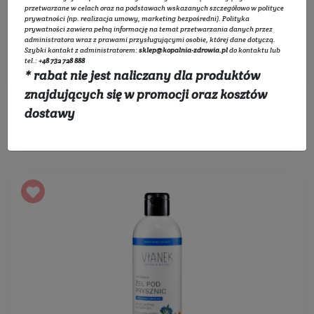
Rozwiń listę
przetwarzane w celach oraz na podstawach wskazanych szczegółowo w
polityce
prywatności
(np. realizacja umowy, marketing bezpośredni).
Polityka
prywatności
zawiera pełną informację na temat przetwarzania danych przez
administratora wraz z prawami przysługującymi osobie, której dane dotyczą.
Filtruj
Szybki kontakt z administratorem:
sklep@kopalnia-zdrowia.pl
do kontaktu lub
tel.:
+48 732 728 888
* rabat nie jest naliczany dla produktów
znajdujących się w promocji oraz kosztów
dostawy
Sortowanie: