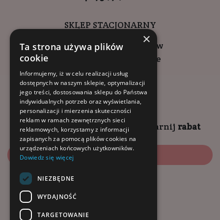
SKLEP STACJONARNY
×
ul. Wadowicka 6, Kraków
Ta strona używa plików
cookie
Kompleks Buma Square
godziny otwarcia:
Informujemy, iż w celu realizacji usług
dostępnych w naszym sklepie, optymalizacji
9:00 - 18:00 (pon-pt)
jego treści, dostosowania sklepu do Państwa
10:00 - 14:00 (sob)
indywidualnych potrzeb oraz wyświetlania,
personalizacji i mierzenia skuteczności
reklam w ramach zewnętrznych sieci
Zapisz się na
NEWSLETTER
i
zgarnij
rabat
reklamowych, korzystamy z informacji
zapisanych za pomocą plików cookies na
urządzeniach końcowych użytkowników.
Zapisz się
Dowiedz się więcej
NIEZBĘDNE
Dołącz do nas:
WYDAJNOŚĆ
TARGETOWANIE