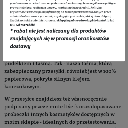
bezpiecznie do Ciebie dotarła.
przetwarzane w celach oraz na podstawach wskazanych szczegółowo w
polityce
prywatności
(np. realizacja umowy, marketing bezpośredni).
Polityka
prywatności
zawiera pełną informację na temat przetwarzania danych przez
Jesteśmy ekoDrogerią, która kładzie ogromny
administratora wraz z prawami przysługującymi osobie, której dane dotyczą.
Szybki kontakt z administratorem:
sklep@kopalnia-zdrowia.pl
do kontaktu lub
nacisk na ochronę środowiska. W otrzymanej od
tel.:
+48 732 728 888
* rabat nie jest naliczany dla produktów
nas paczce nie znajdziesz folii bąbelkowej czy
znajdujących się w promocji oraz kosztów
plastikowego wypełniacza. Całość pakujemy za
dostawy
pomocą samego papieru, który możesz potem
oddać do recyklingu wraz z kartonowym
pudełkiem i taśmą. Tak - nasza taśma, którą
zabezpieczany przesyłki, również jest w 100%
papierowa, pokryta silnym klejem
kauczukowym.
W przesyłce znajdziesz też własnoręcznie
podpisany przeze mnie liścik oraz dopasowane
próbeczki innych kosmetyków dostępnych w
moim sklepie - idealnych do przetestowania.