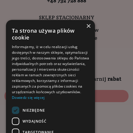
+48 732 728 888
SKLEP STACJONARNY
×
ul. Wadowicka 6, Kraków
Ta strona używa plików
cookie
Kompleks Buma Square
godziny otwarcia:
Informujemy, iż w celu realizacji usług
dostępnych w naszym sklepie, optymalizacji
9:00 - 18:00 (pon-pt)
jego treści, dostosowania sklepu do Państwa
10:00 - 14:00 (sob)
indywidualnych potrzeb oraz wyświetlania,
personalizacji i mierzenia skuteczności
reklam w ramach zewnętrznych sieci
Zapisz się na
NEWSLETTER
i
zgarnij
rabat
reklamowych, korzystamy z informacji
zapisanych za pomocą plików cookies na
urządzeniach końcowych użytkowników.
Zapisz się
Dowiedz się więcej
NIEZBĘDNE
Dołącz do nas:
WYDAJNOŚĆ
TARGETOWANIE