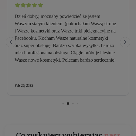
Co zyskujesz wybierając
nasz