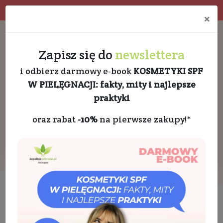
Program rabatowy
Eko pakowanie
×
Darmowa dostawa od 189 PLN
+48 732 728 888
Zapisz się do
newslettera
i odbierz darmowy e-book
KOSMETYKI SPF
W PIELĘGNACJI: fakty, mity i najlepsze
praktyki
oraz rabat
-10%
na pierwsze zakupy!*