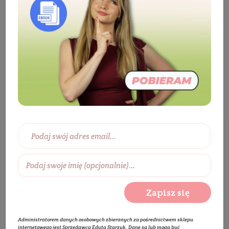
Kosmetyki
Twarz
Oczyszczanie i
demakijaż
Oczyszczanie i demakijaż
Wybierz zakres cen:
0 zł
450 zł
Wybierz producentów:
Zapisz się
Rozwiń listę
Administratorem danych osobowych zbieranych za pośrednictwem sklepu
internetowego jest Sprzedawca Edyta Starzyk. Dane są lub mogą być