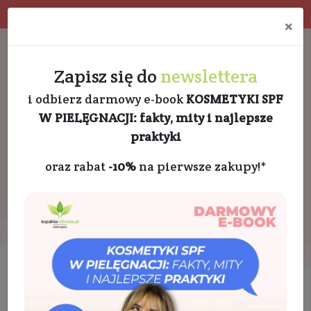
Program rabatowy
Eko pakowanie
×
Darmowa dostawa od 189 PLN
+48 732 728 888
Zapisz się do
newslettera
i odbierz darmowy e-book
KOSMETYKI SPF
W PIELĘGNACJI: fakty, mity i najlepsze
praktyki
oraz rabat
-10%
na pierwsze zakupy!*