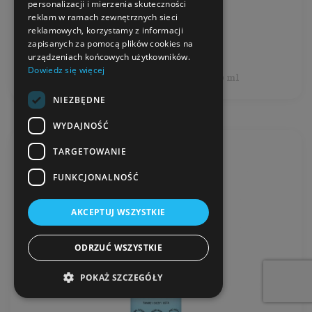
Producent:
Korana
personalizacji i mierzenia skuteczności
reklam w ramach zewnętrznych sieci
reklamowych, korzystamy z informacji
33,99 zł
zapisanych za pomocą plików cookies na
urządzeniach końcowych użytkowników.
Dowiedz się więcej
Cena jednostkowa: 17,00 zł / 100 ml
NIEZBĘDNE
WYDAJNOŚĆ
TARGETOWANIE
FUNKCJONALNOŚĆ
AKCEPTUJ WSZYSTKIE
ODRZUĆ WSZYSTKIE
POKAŻ SZCZEGÓŁY