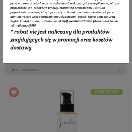
Wybierz kategorie:
przetwarzane w celach oraz na podstawach wskazanych szczegółowo w
polityce
prywatności
(np. realizacja umowy, marketing bezpośredni).
Polityka
prywatności
zawiera pełną informację na temat przetwarzania danych przez
Rozwiń listę
administratora wraz z prawami przysługującymi osobie, której dane dotyczą.
Szybki kontakt z administratorem:
sklep@kopalnia-zdrowia.pl
do kontaktu lub
tel.:
+48 732 728 888
* rabat nie jest naliczany dla produktów
Filtruj
znajdujących się w promocji oraz kosztów
dostawy
Sortowanie:
BESTSELLER