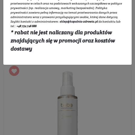
przetwarzane w celach oraz na podstawach wskazanych szczegółowo w
polityce
prywatności
(np. realizacja umowy, marketing bezpośredni).
Polityka
Filtruj
prywatności
zawiera pełną informację na temat przetwarzania danych przez
administratora wraz z prawami przysługującymi osobie, której dane dotyczą.
Szybki kontakt z administratorem:
sklep@kopalnia-zdrowia.pl
do kontaktu lub
tel.:
+48 732 728 888
* rabat nie jest naliczany dla produktów
znajdujących się w promocji oraz kosztów
Sortowanie:
dostawy