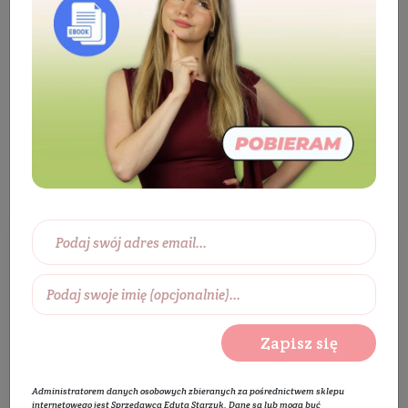
Składniki aktywne
Peptydy
Tonik do
twarzy z peptydami
Tonik do twarzy z peptydami
Wybierz zakres cen:
0 zł
450 zł
Wybierz producentów:
Zapisz się
Rozwiń listę
Administratorem danych osobowych zbieranych za pośrednictwem sklepu
internetowego jest Sprzedawca Edyta Starzyk. Dane są lub mogą być