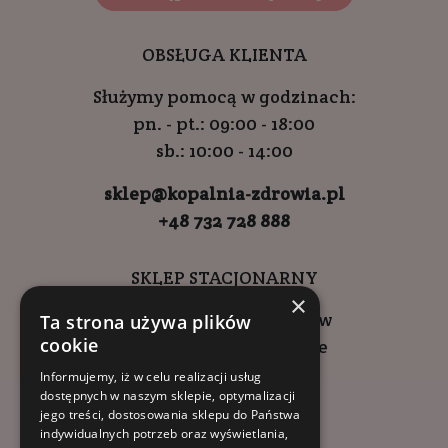
OBSŁUGA KLIENTA
Służymy pomocą w godzinach:
pn. - pt.: 09:00 - 18:00
sb.: 10:00 - 14:00
sklep@kopalnia-zdrowia.pl
+48 732 728 888
SKLEP STACJONARNY
×
ul. Wadowicka 6, Kraków
Ta strona używa plików
cookie
Kompleks Buma Square
godziny otwarcia:
Informujemy, iż w celu realizacji usług
dostępnych w naszym sklepie, optymalizacji
9:00 - 18:00 (pon-pt)
jego treści, dostosowania sklepu do Państwa
10:00 - 14:00 (sob)
indywidualnych potrzeb oraz wyświetlania,