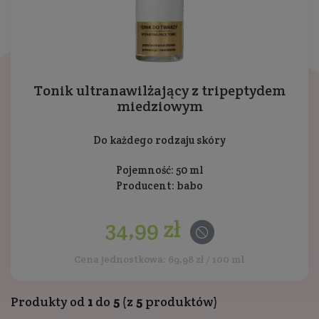
Tonik ultranawilżający z tripeptydem
miedziowym
Do każdego rodzaju skóry
Pojemność: 50 ml
Producent:
babo
34,99 zł
Cena jednostkowa: 69,98 zł / 100 ml
Produkty od
1
do
5
(z
5
produktów)