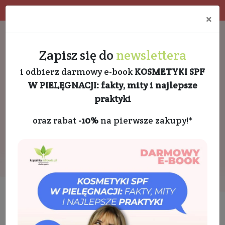
Program rabatowy
Eko pakowanie
×
Darmowa dostawa od 189 PLN
+48 732 728 888
Zapisz się do
newslettera
i odbierz darmowy e-book
KOSMETYKI SPF
W PIELĘGNACJI: fakty, mity i najlepsze
praktyki
oraz rabat
-10%
na pierwsze zakupy!*