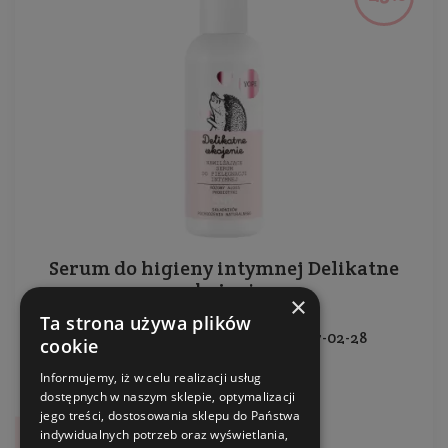
Serum do higieny intymnej Delikatne
ukojenie
×
Ta strona używa plików
Wyprzedaż - data ważności: 2027-02-28
cookie
Informujemy, iż w celu realizacji usług
Pojemność: 50 ml
dostępnych w naszym sklepie, optymalizacji
Producent:
Yope
jego treści, dostosowania sklepu do Państwa
indywidualnych potrzeb oraz wyświetlania,