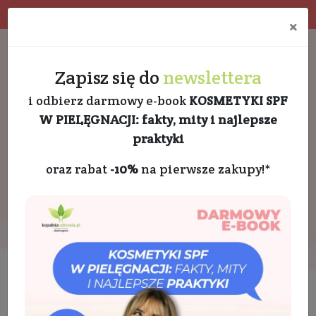
Program rabatowy
Eko pakowanie
×
Darmowa dostawa od 189 PLN
+48 732 728 888
Zapisz się do
newslettera
i odbierz darmowy e-book
KOSMETYKI SPF
W PIELĘGNACJI: fakty, mity i najlepsze
praktyki
oraz rabat
-10%
na pierwsze zakupy!*