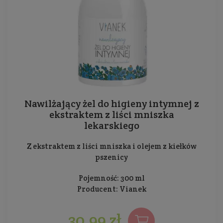
Nawilżający żel do higieny intymnej z
ekstraktem z liści mniszka
lekarskiego
Z ekstraktem z liści mniszka i olejem z kiełków
pszenicy
Pojemność: 300 ml
Producent:
Vianek
30,99 zł