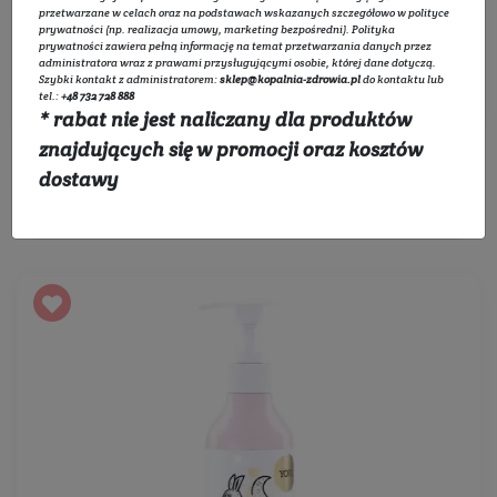
Rozwiń listę
przetwarzane w celach oraz na podstawach wskazanych szczegółowo w
polityce
prywatności
(np. realizacja umowy, marketing bezpośredni).
Polityka
prywatności
zawiera pełną informację na temat przetwarzania danych przez
administratora wraz z prawami przysługującymi osobie, której dane dotyczą.
Filtruj
Szybki kontakt z administratorem:
sklep@kopalnia-zdrowia.pl
do kontaktu lub
tel.:
+48 732 728 888
* rabat nie jest naliczany dla produktów
znajdujących się w promocji oraz kosztów
dostawy
Sortowanie: