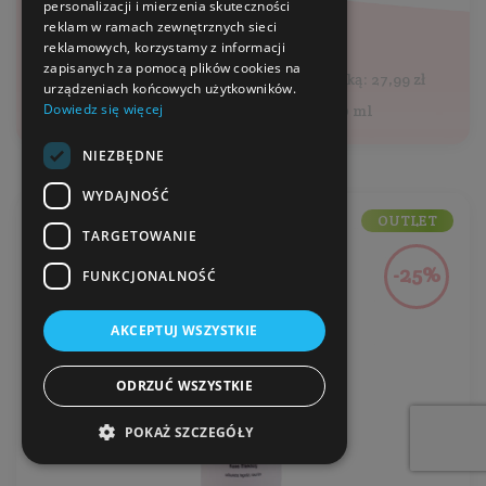
20,99 zł
personalizacji i mierzenia skuteczności
reklam w ramach zewnętrznych sieci
reklamowych, korzystamy z informacji
27,99 zł
zapisanych za pomocą plików cookies na
Najniższa cena z 30 dni przed obniżką: 27,99 zł
urządzeniach końcowych użytkowników.
Dowiedz się więcej
Cena jednostkowa: 41,98 zł / 100 ml
NIEZBĘDNE
WYDAJNOŚĆ
OUTLET
TARGETOWANIE
-25%
FUNKCJONALNOŚĆ
AKCEPTUJ WSZYSTKIE
ODRZUĆ WSZYSTKIE
POKAŻ SZCZEGÓŁY