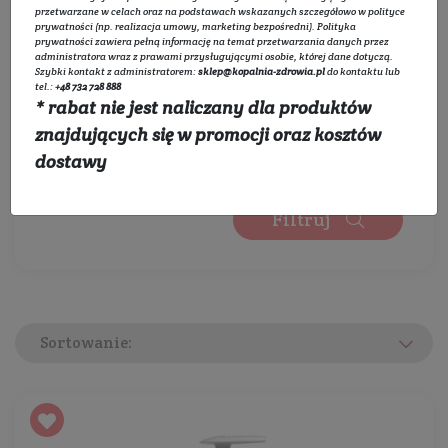
Wybierz zakres cen:
przetwarzane w celach oraz na podstawach wskazanych szczegółowo w
polityce
prywatności
(np. realizacja umowy, marketing bezpośredni).
Polityka
prywatności
zawiera pełną informację na temat przetwarzania danych przez
administratora wraz z prawami przysługującymi osobie, której dane dotyczą.
Szybki kontakt z administratorem:
sklep@kopalnia-zdrowia.pl
do kontaktu lub
0 zł
450 zł
tel.:
+48 732 728 888
* rabat nie jest naliczany dla produktów
Wybierz kategorie:
znajdujących się w promocji oraz kosztów
Rozwiń listę
dostawy
Filtruj
Sortowanie: