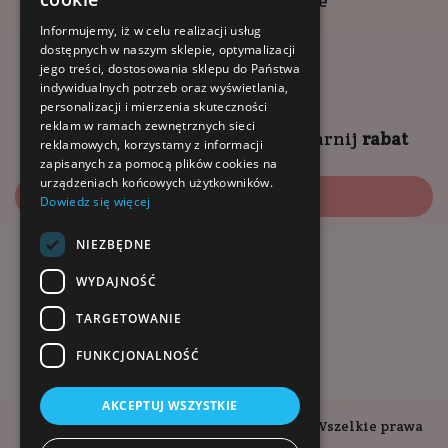
Kompleks Buma Square
godziny otwarcia:
Informujemy, iż w celu realizacji usług
dostępnych w naszym sklepie, optymalizacji
9:00 - 18:00 (pon-pt)
jego treści, dostosowania sklepu do Państwa
10:00 - 14:00 (sob)
indywidualnych potrzeb oraz wyświetlania,
personalizacji i mierzenia skuteczności
reklam w ramach zewnętrznych sieci
Zapisz się na
NEWSLETTER
i
zgarnij
rabat
reklamowych, korzystamy z informacji
zapisanych za pomocą plików cookies na
urządzeniach końcowych użytkowników.
Zapisz się
Dowiedz się więcej
NIEZBĘDNE
Dołącz do nas:
WYDAJNOŚĆ
TARGETOWANIE
FUNKCJONALNOŚĆ
AKCEPTUJ WSZYSTKIE
Copyright © 2026. Kopalnia-Zdrowia.pl - Wszelkie prawa
zastrzeżone.