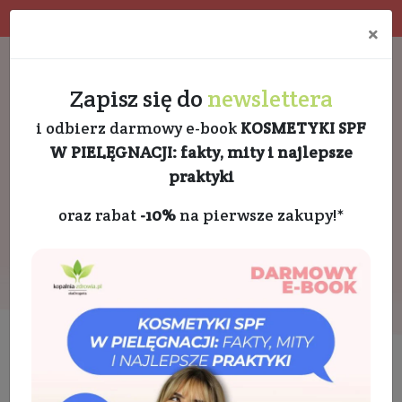
Program rabatowy
Eko pakowanie
×
Darmowa dostawa od 189 PLN
+48 732 728 888
Zapisz się do
newslettera
i odbierz darmowy e-book
KOSMETYKI SPF
W PIELĘGNACJI: fakty, mity i najlepsze
praktyki
oraz rabat
-10%
na pierwsze zakupy!*