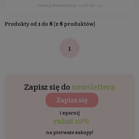
Cena jednostkowa: 11,00 zł / 1 L
Produkty od
1
do
6
(z
6
produktów)
1
Zapisz się do
newslettera
Zapisz się
i zgarnij
rabat 10%
na pierwsze zakupy!