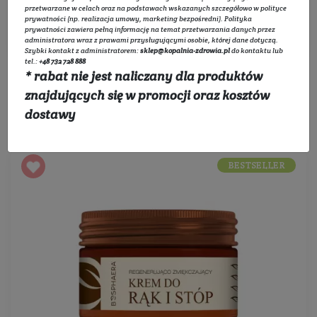
przetwarzane w celach oraz na podstawach wskazanych szczegółowo w
polityce
prywatności
(np. realizacja umowy, marketing bezpośredni).
Polityka
Filtruj
prywatności
zawiera pełną informację na temat przetwarzania danych przez
administratora wraz z prawami przysługującymi osobie, której dane dotyczą.
Szybki kontakt z administratorem:
sklep@kopalnia-zdrowia.pl
do kontaktu lub
tel.:
+48 732 728 888
* rabat nie jest naliczany dla produktów
znajdujących się w promocji oraz kosztów
Sortowanie:
dostawy
BESTSELLER