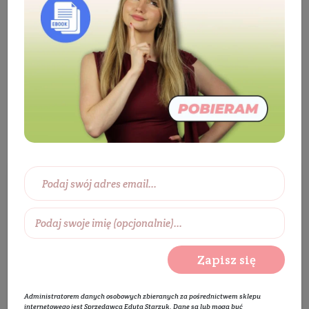
Kosmetyki
Ciało
Pielęgnacja dłoni
Krem do rąk
Naturalny krem do rąk
Wybierz zakres cen:
0 zł
450 zł
Wybierz producentów:
Zapisz się
Rozwiń listę
Administratorem danych osobowych zbieranych za pośrednictwem sklepu
internetowego jest Sprzedawca Edyta Starzyk. Dane są lub mogą być