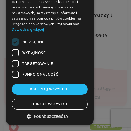
personalizacji i mierzenia skuteczności
reklam w ramach zewnętrznych sieci
reklamowych, korzystamy z informacji
Balsam samoopalający do twarzy i
zapisanych za pomocą plików cookies na
ciała Kakao
urządzeniach końcowych użytkowników.
Dowiedz się więcej
Wyprzedaż - data ważności: 2026-09-19
NIEZBĘDNE
Pojemność: 120 ml
WYDAJNOŚĆ
Producent:
Biosoma
TARGETOWANIE
44,49 zł
FUNKCJONALNOŚĆ
88,99 zł
Najniższa cena z 30 dni przed obniżką: 88,99 zł
AKCEPTUJ WSZYSTKIE
Cena jednostkowa: 37,08 zł / 100 ml
ODRZUĆ WSZYSTKIE
POKAŻ SZCZEGÓŁY
BESTSELLER