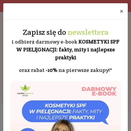
Program rabatowy
Eko pakowanie
×
Darmowa dostawa od 189 PLN
+48 732 728 888
Zapisz się do
newslettera
i odbierz darmowy e-book
KOSMETYKI SPF
W PIELĘGNACJI: fakty, mity i najlepsze
praktyki
oraz rabat
-10%
na pierwsze zakupy!*