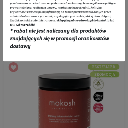
przetwarzane w celach oraz na podstawach wskazanych szczegółowo w
polityce
prywatności
(np. realizacja umowy, marketing bezpośredni).
Polityka
Filtruj
prywatności
zawiera pełną informację na temat przetwarzania danych przez
administratora wraz z prawami przysługującymi osobie, której dane dotyczą.
Szybki kontakt z administratorem:
sklep@kopalnia-zdrowia.pl
do kontaktu lub
tel.:
+48 732 728 888
* rabat nie jest naliczany dla produktów
znajdujących się w promocji oraz kosztów
Sortowanie:
dostawy
BESTSELLER
PROMOCJA