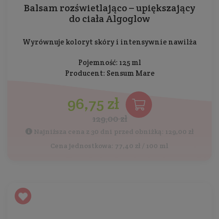
Balsam rozświetlająco – upiększający
do ciała Algoglow
Wyrównuje koloryt skóry i intensywnie nawilża
Pojemność: 125 ml
Producent:
Sensum Mare
96,75 zł
129,00 zł
Najniższa cena z 30 dni przed obniżką: 129,00 zł
Cena jednostkowa: 77,40 zł / 100 ml