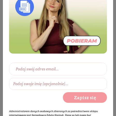
Kosmetyki
Ciało
Pielęgnacja ciała
Samoopalacz/Bronzer
Samoopalacz/Bronzer
Wybierz zakres cen:
0 zł
450 zł
Wybierz producentów:
Zapisz się
Rozwiń listę
Administratorem danych osobowych zbieranych za pośrednictwem sklepu
internetowego jest Sprzedawca Edyta Starzyk. Dane są lub mogą być