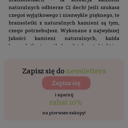
naturalnych odbierze Ci dech! Jeśli szukasz
czegoś wyjątkowego i niezwykle pięknego, te
bransoletki z naturalnych kamieni są tym,
czego potrzebujesz. Wykonane z najwyższej
jakości kamieni naturalnych, każda
bransoletka to unikalne dzieło sztuki, które
zachwyci Cię swoim pięknem i energią.
Niezależnie od tego, czy jesteś ciekawy
Zapisz się do
newslettera
jakich właściwości przypisuje się
poszczególnym kamieniom, czy po prostu
Zapisz się
chcesz nosić coś, co przyciągnie uwagę i
i zgarnij
wzbogaci Twój look, te bransoletki są
rabat 10%
idealnym wyborem. Dostępne są różne wzory
i kolory, dzięki czemu z łatwością dopasujesz
na pierwsze zakupy!
bransoletkę do swojego stylu i gustu.