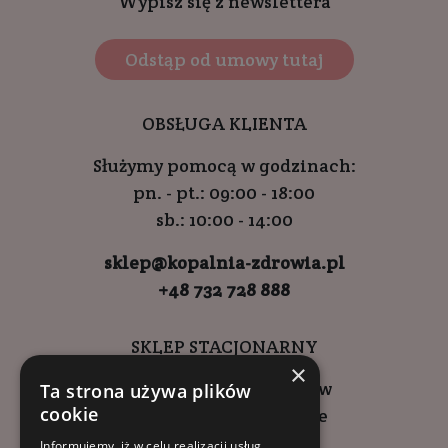
Wypisz się z newslettera
Odstąp od umowy tutaj
OBSŁUGA KLIENTA
Służymy pomocą w godzinach:
pn. - pt.: 09:00 - 18:00
sb.: 10:00 - 14:00
sklep@kopalnia-zdrowia.pl
+48 732 728 888
SKLEP STACJONARNY
×
ul. Wadowicka 6, Kraków
Ta strona używa plików
cookie
Kompleks Buma Square
godziny otwarcia:
Informujemy, iż w celu realizacji usług