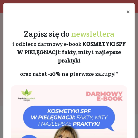
Program rabatowy
Eko pakowanie
×
Darmowa dostawa od 189 PLN
+48 732 728 888
Zapisz się do
newslettera
i odbierz darmowy e-book
KOSMETYKI SPF
W PIELĘGNACJI: fakty, mity i najlepsze
praktyki
oraz rabat
-10%
na pierwsze zakupy!*