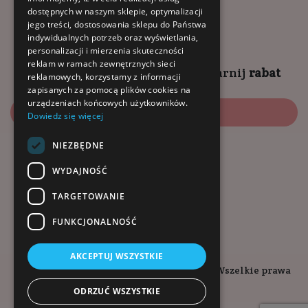
dostępnych w naszym sklepie, optymalizacji
9:00 - 18:00 (pon-pt)
jego treści, dostosowania sklepu do Państwa
10:00 - 14:00 (sob)
indywidualnych potrzeb oraz wyświetlania,
personalizacji i mierzenia skuteczności
reklam w ramach zewnętrznych sieci
Zapisz się na
NEWSLETTER
i
zgarnij
rabat
reklamowych, korzystamy z informacji
zapisanych za pomocą plików cookies na
urządzeniach końcowych użytkowników.
Zapisz się
Dowiedz się więcej
NIEZBĘDNE
Dołącz do nas:
WYDAJNOŚĆ
TARGETOWANIE
FUNKCJONALNOŚĆ
AKCEPTUJ WSZYSTKIE
Copyright © 2026. Kopalnia-Zdrowia.pl - Wszelkie prawa
zastrzeżone.
ODRZUĆ WSZYSTKIE