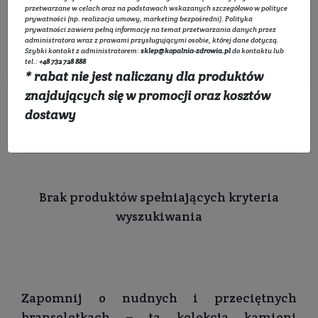
Rozwiń listę
przetwarzane w celach oraz na podstawach wskazanych szczegółowo w
polityce
prywatności
(np. realizacja umowy, marketing bezpośredni).
Polityka
prywatności
zawiera pełną informację na temat przetwarzania danych przez
administratora wraz z prawami przysługującymi osobie, której dane dotyczą.
Filtruj
Szybki kontakt z administratorem:
sklep@kopalnia-zdrowia.pl
do kontaktu lub
tel.:
+48 732 728 888
* rabat nie jest naliczany dla produktów
znajdujących się w promocji oraz kosztów
dostawy
Sortowanie:
Brak produktów spełniających kryteria
wyszukiwania
Zapomnij o nudnych i przeciętnych
bransoletkach – ta kolekcja kamieni