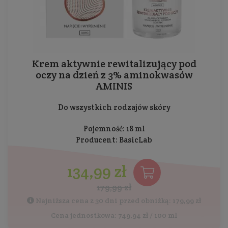
Krem aktywnie rewitalizujący pod
oczy na dzień z 3% aminokwasów
AMINIS
Do wszystkich rodzajów skóry
Pojemność: 18 ml
Producent:
BasicLab
134,99 zł
179,99 zł
Najniższa cena z 30 dni przed obniżką: 179,99 zł
Cena jednostkowa: 749,94 zł / 100 ml