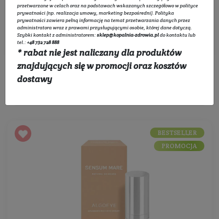
Rozwiń listę
przetwarzane w celach oraz na podstawach wskazanych szczegółowo w
polityce
prywatności
(np. realizacja umowy, marketing bezpośredni).
Polityka
prywatności
zawiera pełną informację na temat przetwarzania danych przez
administratora wraz z prawami przysługującymi osobie, której dane dotyczą.
Filtruj
Szybki kontakt z administratorem:
sklep@kopalnia-zdrowia.pl
do kontaktu lub
tel.:
+48 732 728 888
* rabat nie jest naliczany dla produktów
znajdujących się w promocji oraz kosztów
dostawy
Sortowanie:
BESTSELLER
PROMOCJA