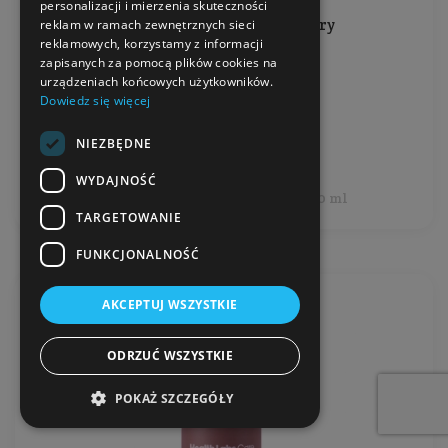
personalizacji i mierzenia skuteczności
Do wszystkich rodzajów skóry
reklam w ramach zewnętrznych sieci
reklamowych, korzystamy z informacji
zapisanych za pomocą plików cookies na
Pojemność: 30 ml
urządzeniach końcowych użytkowników.
Producent:
Mokosh
Dowiedz się więcej
119,99 zł
NIEZBĘDNE
WYDAJNOŚĆ
Cena jednostkowa: 399,97 zł / 100 ml
TARGETOWANIE
FUNKCJONALNOŚĆ
AKCEPTUJ WSZYSTKIE
ODRZUĆ WSZYSTKIE
POKAŻ SZCZEGÓŁY