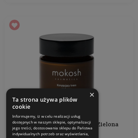
×
Ta strona używa plików
cookie
Informujemy, iż w celu realizacji usług
dostępnych w naszym sklepie, optymalizacji
Korygujący krem pod oczy Zielona
jego treści, dostosowania sklepu do Państwa
Herbata
indywidualnych potrzeb oraz wyświetlania,