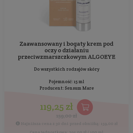
Zaawansowany i bogaty krem pod
oczy o działaniu
przeciwzmarszczkowym ALGOEYE
Do wszystkich rodzajów skóry
Pojemność: 15 ml
Producent:
Sensum Mare
119,25 zł
159,00 zł
Najniższa cena z 30 dni przed obniżką: 159,00 zł
Cena jednostkowa: 795,00 zł / 100 ml