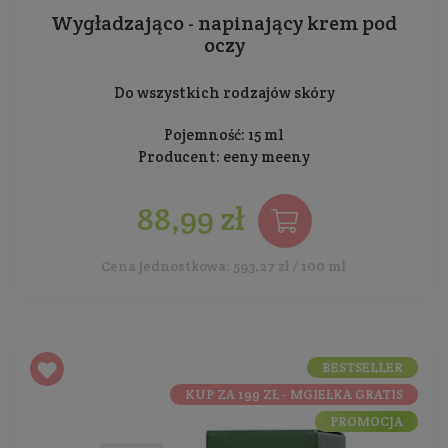
Wygładzająco - napinający krem pod
oczy
Do wszystkich rodzajów skóry
Pojemność: 15 ml
Producent:
eeny meeny
88,99 zł
Cena jednostkowa: 593,27 zł / 100 ml
BESTSELLER
KUP ZA 199 ZŁ - MGIEŁKA GRATIS
PROMOCJA