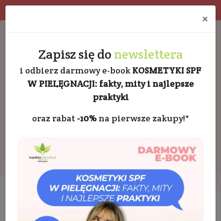
Program rabatowy
Eko pakowanie
×
Darmowa dostawa od 189 PLN
+48 732 728 888
Zapisz się do
newslettera
i odbierz darmowy e-book
KOSMETYKI SPF
W PIELĘGNACJI: fakty, mity i najlepsze
praktyki
oraz rabat
-10%
na pierwsze zakupy!*