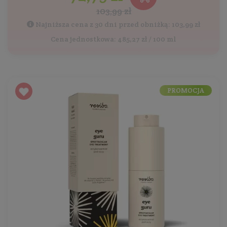
103,99 zł
Najniższa cena z 30 dni przed obniżką: 103,99 zł
Cena jednostkowa: 485,27 zł / 100 ml
PROMOCJA