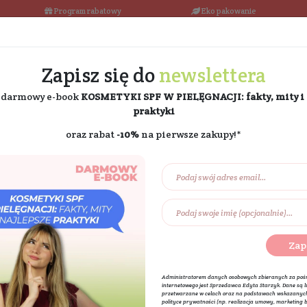
łka w 24h
Program rabatowy
Darmowa dostawa od 189 PLN
Zapisz się do
ne
i odbierz darmowy e-book
KOSMETYKI SPF W PIE
praktyki
oraz rabat
-10%
na pierw
Na prezent
Eko dom
Składniki akt