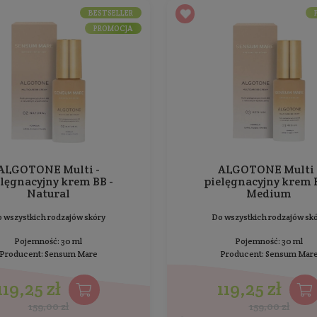
Antyoksydacja
Krem na dzień do wszystkich rodzajów skóry
Pojemność: 50 ml
Producent:
BasicLab
104,99 zł
139,99 zł
Najniższa cena z 30 dni przed obniżką: 139,99 zł
Cena jednostkowa: 209,98 zł / 100 ml
BESTSELLER
PROMOCJA