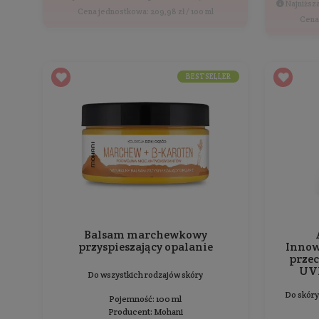
Lekki krem ochronny SPF50+
Prewencja i Antyoksydacja
Krem na dzień do wszystkich rodzajów skóry
Pojemność: 50 ml
Producent:
BasicLab
104,99 zł
139,99 zł
Najniższa cena z 30 dni przed obniżką: 139,99 zł