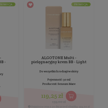
365
Do
Do wszystkich rodzajów skóry
Pojemność: 50 ml
P
Producent:
Resibo
83,30 zł
119,00 zł
Cena 
Najniższa cena z 30 dni przed obniżką: 83,30 zł
Cena jednostkowa: 166,60 zł / 100 ml
PROMOCJA