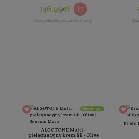
Krem BB Mineral Cream SPF30
Do wszystkich rodzajów skóry
Pojemność: 30 ml (odcień B2 Medium)
Producent:
Lumileve
127,49 zł
Cena jednostkowa: 424,97 zł / 100 ml