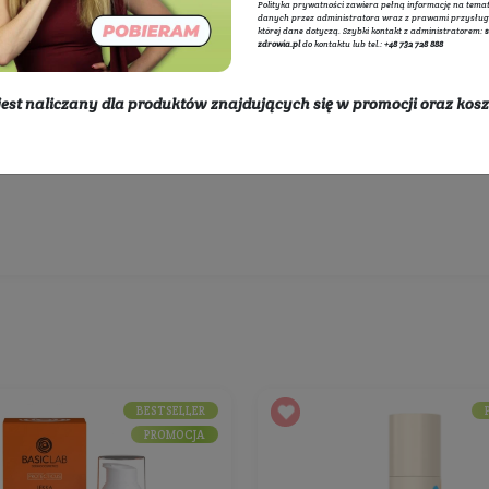
Adminis
internet
przetwa
polityce
Polityka
danych p
której d
zdrowia.
* rabat nie jest naliczany dla produktów znajdując
Wybierz producentów:
dostawy
Rozwiń listę
450 zł