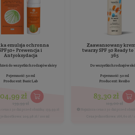
BESTSELLER
PROMOCJA
Lekka emulsja ochronna
SPF50+ Prewencja i