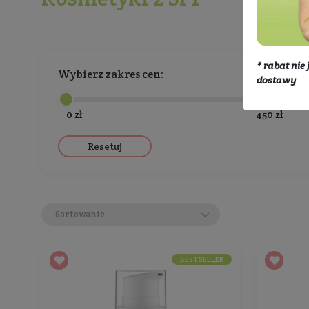
Kosmetyki
Kosmetyki z SPF
Kosmetyki z SPF
Wybierz zakres cen:
0 zł
Resetuj