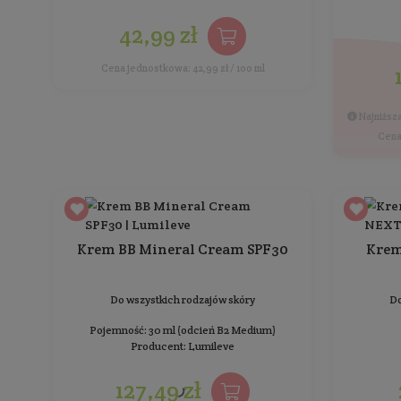
Cena jednostkowa: 209,98 zł / 100 ml
BESTSELLER
Balsam marchewkowy
przyspieszający opalanie