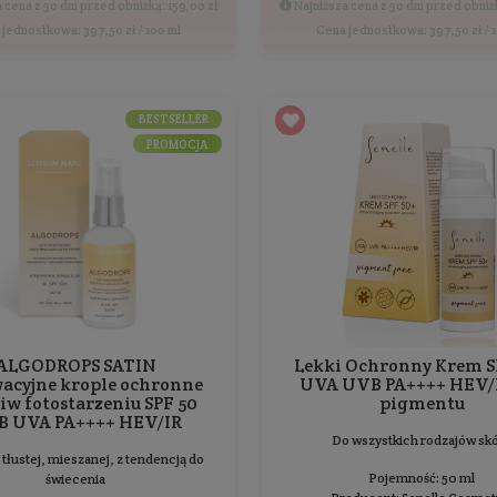
ALGOTONE Multi -
pielęgnacyjny krem BB -
Natural
Do wszystkich rodzajów skóry
Pojemność: 30 ml
Producent:
Sensum Mare
119,25 zł
159,00 zł