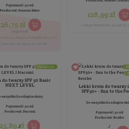
Najniższa cena z 30 dni przed obniżką: 159,00 zł
N
Cena jednostkowa: 397,50 zł / 100 ml
BESTSELLER
PROMOCJA
ALGODROPS SATIN
Innowacyjne krople ochronne