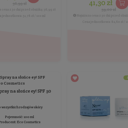
przeciw fotostarzeniu SPF 50
UVB UVA PA++++ HEV/IR
Do skóry tłustej, mieszanej, z tendencją do
świecenia
Pojemność: 50 ml
Producent:
Sensum Mare
126,75 zł
169,00 zł
Najniższa cena z 30 dni przed obniżką: 169,00 zł
Cena jednostkowa: 253,50 zł / 100 ml
PROMOCJA