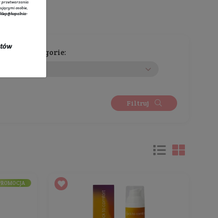
tratorem danych osobowych zbieranych za pośrednictwem sklepu
owego jest Sprzedawca Edyta Starzyk. Dane są lub mogą być
rzane w celach oraz na podstawach wskazanych szczegółowo w
 prywatności
(np. realizacja umowy, marketing bezpośredni).
 prywatności
zawiera pełną informację na temat przetwarzania
rzez administratora wraz z prawami przysługującymi osobie,
ane dotyczą. Szybki kontakt z administratorem:
sklep@kopalnia-
pl
do kontaktu lub tel.:
+48 732 728 888
ych się w promocji oraz kosztów
Wybierz kategorie:
Rozwiń listę