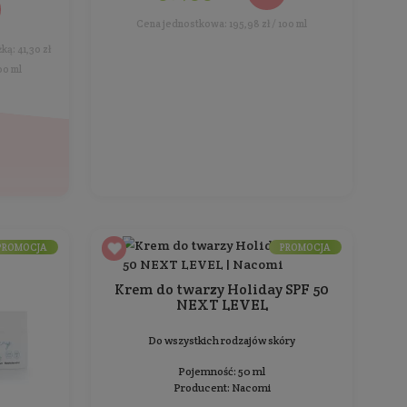
pigmentu
Do
Do wszystkich rodzajów skóry
Wag
Pojemność: 50 ml
Producent:
Senelle Cosmetics
1
128,99 zł
Cena 
Cena jednostkowa: 257,98 zł / 100 ml
BESTSELLER
PROMOCJA