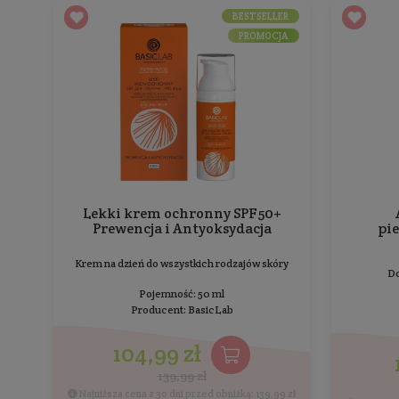
Krem na dzień do wszystkich rodzajów skóry
Pojemność: 50 ml
Producent:
eeny meeny
99,99 zł
Cena jednostkowa: 199,98 zł / 100 ml
BESTSELLER
PROMOCJA