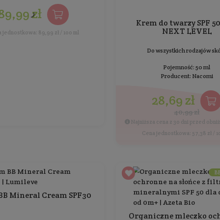
Krem do twarzy SPF 50 Basic
NEXT LEVEL
Do wszystkich rodzajów skóry
Pojemność: 50 ml
Producent:
Nacomi
25,89 zł
36,99 zł
Najniższa cena z 30 dni przed obniżką: 36,99 zł
Cena jednostkowa: 51,78 zł / 100 ml