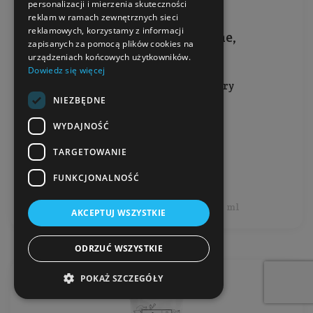
personalizacji i mierzenia skuteczności
reklam w ramach zewnętrznych sieci
reklamowych, korzystamy z informacji
Masło shea - organiczne,
zapisanych za pomocą plików cookies na
nierafinowane
urządzeniach końcowych użytkowników.
Dowiedz się więcej
Do wszystkich rodzajów skóry
NIEZBĘDNE
Pojemność: 60 ml
WYDAJNOŚĆ
Producent:
Mydło Stacja
TARGETOWANIE
34,99 zł
FUNKCJONALNOŚĆ
Cena jednostkowa: 58,32 zł / 100 ml
AKCEPTUJ WSZYSTKIE
ODRZUĆ WSZYSTKIE
POKAŻ SZCZEGÓŁY