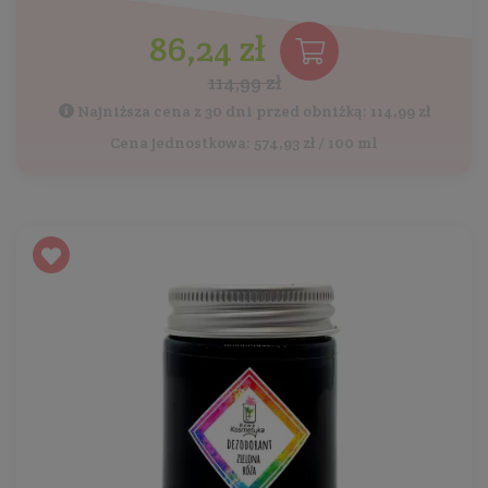
86,24 zł
114,99 zł
Najniższa cena z 30 dni przed obniżką: 114,99 zł
Cena jednostkowa: 574,93 zł / 100 ml