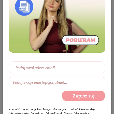
Kosmetyki
Akcesoria
Kosmetyki mini
size
Kosmetyki mini size
Wybierz zakres cen:
0 zł
450 zł
Wybierz producentów:
Zapisz się
Rozwiń listę
Administratorem danych osobowych zbieranych za pośrednictwem sklepu
internetowego jest Sprzedawca Edyta Starzyk. Dane są lub mogą być