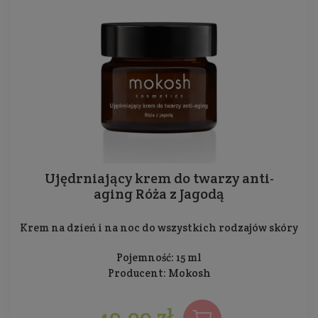
Ujędrniający krem do twarzy anti-
aging Róża z Jagodą
Krem na dzień i na noc do wszystkich rodzajów skóry
Pojemność: 15 ml
Producent:
Mokosh
49,99 zł