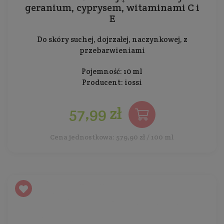
geranium, cyprysem, witaminami C i
E
Do skóry suchej, dojrzałej, naczynkowej, z
przebarwieniami
Pojemność: 10 ml
Producent:
iossi
57,99 zł
Cena jednostkowa: 579,90 zł / 100 ml