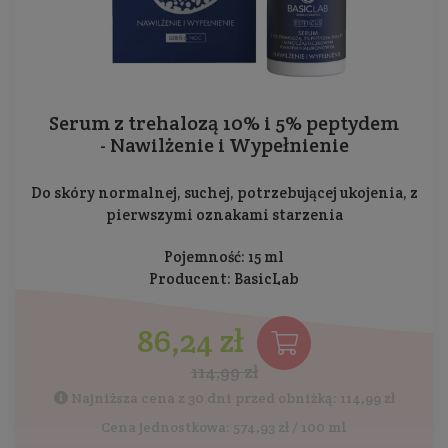
Serum z trehalozą 10% i 5% peptydem
- Nawilżenie i Wypełnienie
Do skóry normalnej, suchej, potrzebującej ukojenia, z
pierwszymi oznakami starzenia
Pojemność: 15 ml
Producent:
BasicLab
86,24 zł
114,99 zł
Najniższa cena z 30 dni przed obniżką: 114,99 zł
Cena jednostkowa: 574,93 zł / 100 ml