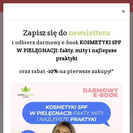
Program rabatowy
Eko pakowanie
×
Darmowa dostawa od 189 PLN
+48 732 728 888
Zapisz się do
newslettera
i odbierz darmowy e-book
KOSMETYKI SPF
W PIELĘGNACJI: fakty, mity i najlepsze
praktyki
oraz rabat
-10%
na pierwsze zakupy!*