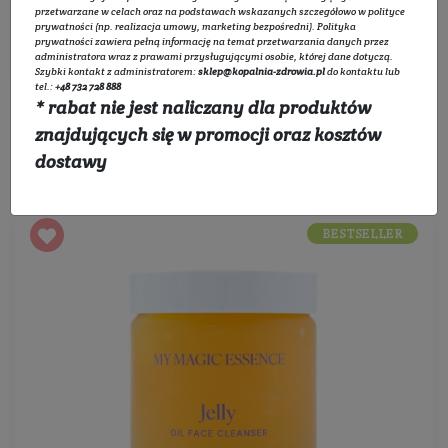
przetwarzane w celach oraz na podstawach wskazanych szczegółowo w
polityce
prywatności
(np. realizacja umowy, marketing bezpośredni).
Polityka
Filtruj
prywatności
zawiera pełną informację na temat przetwarzania danych przez
administratora wraz z prawami przysługującymi osobie, której dane dotyczą.
Szybki kontakt z administratorem:
sklep@kopalnia-zdrowia.pl
do kontaktu lub
tel.:
+48 732 728 888
* rabat nie jest naliczany dla produktów
znajdujących się w promocji oraz kosztów
Sortowanie:
dostawy
BESTSELLER