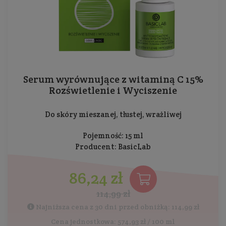
Serum wyrównujące z witaminą C 15%
Rozświetlenie i Wyciszenie
Do skóry mieszanej, tłustej, wrażliwej
Pojemność: 15 ml
Producent:
BasicLab
86,24 zł
114,99 zł
Najniższa cena z 30 dni przed obniżką: 114,99 zł
Cena jednostkowa: 574,93 zł / 100 ml