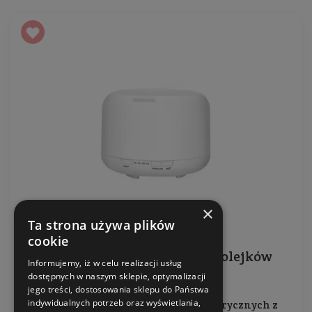
×
Ta strona używa plików
cookie
Dyfuzor ultradźwiękowy do olejków
Informujemy, iż w celu realizacji usług
eterycznych MILKY
dostępnych w naszym sklepie, optymalizacji
jego treści, dostosowania sklepu do Państwa
indywidualnych potrzeb oraz wyświetlania,
Ultradźwiękowy dyfuzor olejków eterycznych z