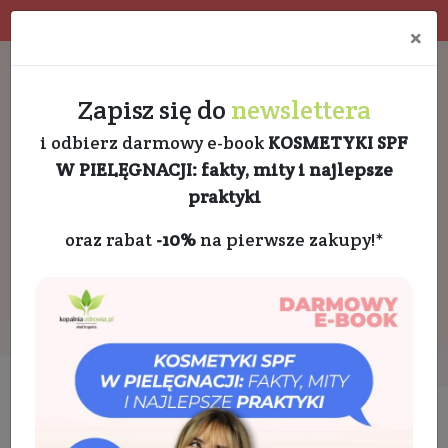
Program rabatowy
Eko pakowanie
×
Darmowa dostawa od 189 PLN
+48 732 728 888
Zapisz się do
newslettera
i odbierz darmowy e-book
KOSMETYKI SPF
W PIELĘGNACJI: fakty, mity i najlepsze
praktyki
oraz rabat
-10%
na pierwsze zakupy!*