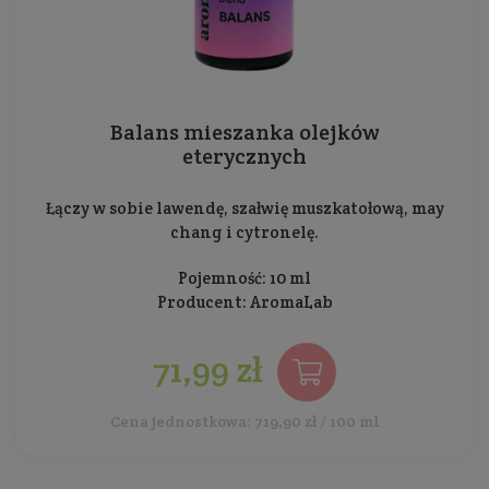
Balans mieszanka olejków
eterycznych
Łączy w sobie lawendę, szałwię muszkatołową, may
chang i cytronelę.
Pojemność: 10 ml
Producent:
AromaLab
71,99 zł
Cena jednostkowa: 719,90 zł / 100 ml