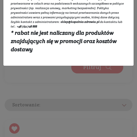
Wybierz zakres cen:
przetwarzane w celach oraz na podstawach wskazanych szczegółowo w
polityce
prywatności
(np. realizacja umowy, marketing bezpośredni).
Polityka
prywatności
zawiera pełną informację na temat przetwarzania danych przez
administratora wraz z prawami przysługującymi osobie, której dane dotyczą.
Szybki kontakt z administratorem:
sklep@kopalnia-zdrowia.pl
do kontaktu lub
0 zł
450 zł
tel.:
+48 732 728 888
* rabat nie jest naliczany dla produktów
Wybierz kategorie:
znajdujących się w promocji oraz kosztów
Rozwiń listę
dostawy
Filtruj
Sortowanie: