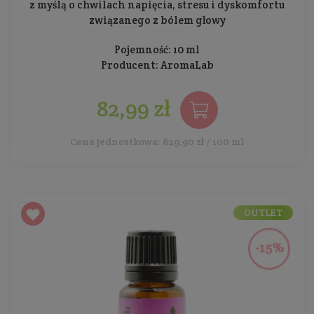
z myślą o chwilach napięcia, stresu i dyskomfortu
związanego z bólem głowy
Pojemność: 10 ml
Producent:
AromaLab
82,99 zł
Cena jednostkowa: 829,90 zł / 100 ml
OUTLET
-15%