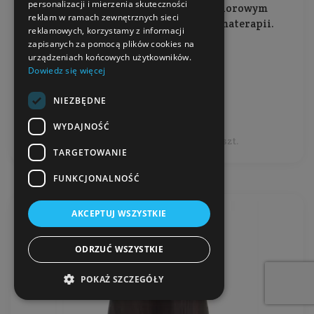
personalizacji i mierzenia skuteczności
funkcją nawilżania powietrza i kolorowym
reklam w ramach zewnętrznych sieci
podświetleniem. Doskonały do aromaterapii.
reklamowych, korzystamy z informacji
zapisanych za pomocą plików cookies na
Ilość: 1 szt.
urządzeniach końcowych użytkowników.
Producent:
AromaLab
Dowiedz się więcej
NIEZBĘDNE
189,99 zł
WYDAJNOŚĆ
Cena jednostkowa: 189,99 zł / 1 szt.
TARGETOWANIE
FUNKCJONALNOŚĆ
AKCEPTUJ WSZYSTKIE
ODRZUĆ WSZYSTKIE
POKAŻ SZCZEGÓŁY