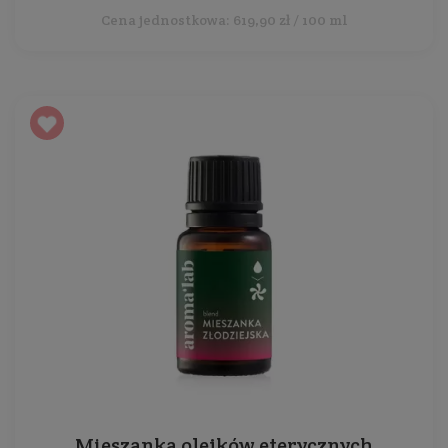
Cena jednostkowa: 619,90 zł / 100 ml
Mieszanka olejków eterycznych