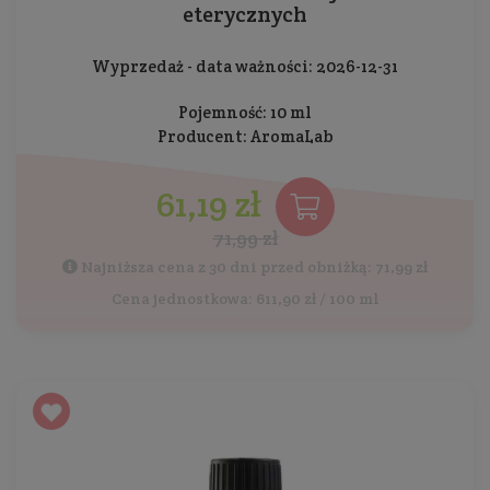
eterycznych
Wyprzedaż - data ważności: 2026-12-31
Pojemność: 10 ml
Producent:
AromaLab
61,19 zł
71,99 zł
Najniższa cena z 30 dni przed obniżką: 71,99 zł
Cena jednostkowa: 611,90 zł / 100 ml