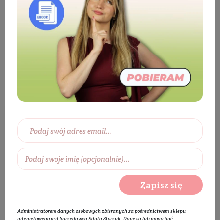
Suplementy
Odporność
Odporność
Wybierz zakres cen:
0 zł
450 zł
Wybierz producentów:
Zapisz się
Rozwiń listę
Administratorem danych osobowych zbieranych za pośrednictwem sklepu
internetowego jest Sprzedawca Edyta Starzyk. Dane są lub mogą być