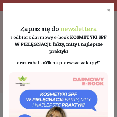
Program rabatowy
Eko pakowanie
×
Darmowa dostawa od 189 PLN
+48 732 728 888
Zapisz się do
newslettera
i odbierz darmowy e-book
KOSMETYKI SPF
W PIELĘGNACJI: fakty, mity i najlepsze
praktyki
oraz rabat
-10%
na pierwsze zakupy!*