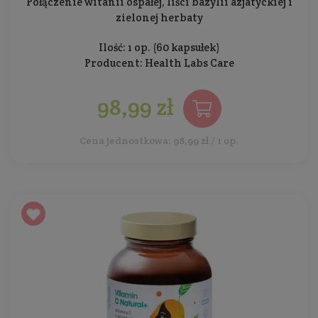
Połączenie witanii ospałej, liści bazylii azjatyckiej i
zielonej herbaty
Ilość: 1 op. (60 kapsułek)
Producent:
Health Labs Care
98,99 zł
Cena jednostkowa: 98,99 zł / 1 op.