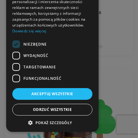
personalizacji i mierzenia skuteczności
Ilość: 1 op. (60 kapsułek)
reklam w ramach zewnętrznych sieci
Producent:
Marek Skoczylas
reklamowych, korzystamy z informacji
zapisanych za pomocą plików cookies na
urządzeniach końcowych użytkowników.
28,99 zł
Dowiedz się więcej
NIEZBĘDNE
Cena jednostkowa: 28,99 zł / 1 op.
WYDAJNOŚĆ
TARGETOWANIE
FUNKCJONALNOŚĆ
AKCEPTUJ WSZYSTKIE
ODRZUĆ WSZYSTKIE
POKAŻ SZCZEGÓŁY