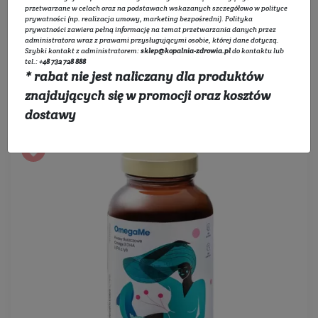
Filtruj
przetwarzane w celach oraz na podstawach wskazanych szczegółowo w
polityce
prywatności
(np. realizacja umowy, marketing bezpośredni).
Polityka
prywatności
zawiera pełną informację na temat przetwarzania danych przez
administratora wraz z prawami przysługującymi osobie, której dane dotyczą.
Szybki kontakt z administratorem:
sklep@kopalnia-zdrowia.pl
do kontaktu lub
tel.:
+48 732 728 888
* rabat nie jest naliczany dla produktów
znajdujących się w promocji oraz kosztów
Sortowanie:
dostawy