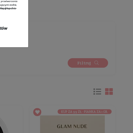
tratorem danych osobowych zbieranych za pośrednictwem sklepu
owego jest Sprzedawca Edyta Starzyk. Dane są lub mogą być
rzane w celach oraz na podstawach wskazanych szczegółowo w
 prywatności
(np. realizacja umowy, marketing bezpośredni).
 prywatności
zawiera pełną informację na temat przetwarzania
rzez administratora wraz z prawami przysługującymi osobie,
ane dotyczą. Szybki kontakt z administratorem:
sklep@kopalnia-
pl
do kontaktu lub tel.:
+48 732 728 888
ych się w promocji oraz kosztów