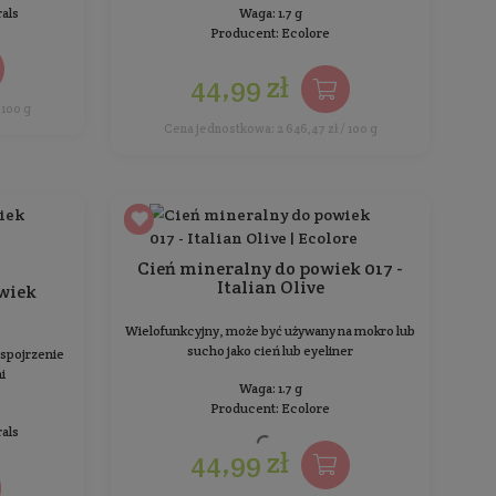
Waga: 1.7 g
Producent:
Ecolore
44,99 zł
1
Cena jednostkowa: 2 646,47 zł / 100 g
Cena 