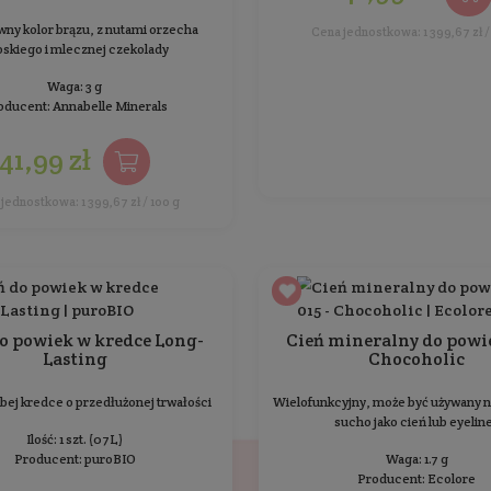
Cień glinkowy Almond Milk
Matowy odcień mlecznobiały
M
Waga: 3 g
Producent:
Annabelle Minerals
44,99 zł
Cena jednostkowa: 1 499,67 zł / 100 g