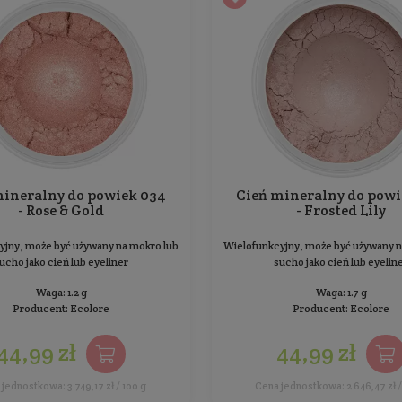
Paleta 6 matowych cieni w kolorach ziemi
Waga: 6.1 g
Producent:
Aloe Lola
73,99 zł
Cena jednostkowa: 1 212,95 zł / 100 g