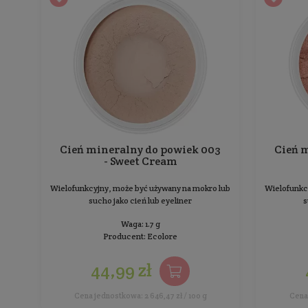
Paleta 6 satynowych cieni w kolorach ziemi
Waga: 6.1 g
Producent:
Aloe Lola
73,99 zł
Cena jednostkowa: 1 212,95 zł / 100 g