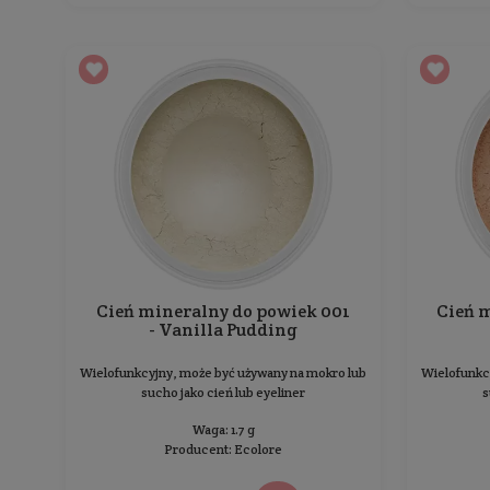
Cień mineralny do powiek 003
- Sweet Cream
Wielofunkcyjny, może być używany na mokro lub
sucho jako cień lub eyeliner
Waga: 1.7 g
Producent:
Ecolore
44,99 zł
Cena jednostkowa: 2 646,47 zł / 100 g