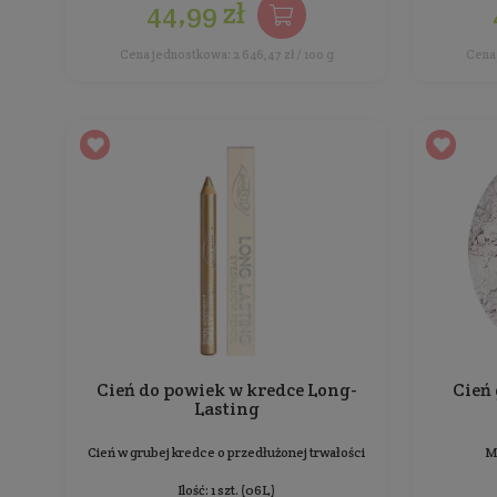
Cień mineralny do powiek 001
- Vanilla Pudding
Wielofunkcyjny, może być używany na mokro lub
sucho jako cień lub eyeliner