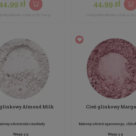
Cień mineralny do powiek 002
- Peach Smoothie
Wielofunkcyjny, może być używany na mokro lub
sucho jako cień lub eyeliner