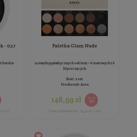
Cień mineralny do kresek - 027
Black Swan