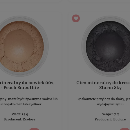
Cień mineralny do powiek 034
- Rose & Gold
Wielofunkcyjny, może być używany na mokro lub
Wie
sucho jako cień lub eyeliner
Waga: 1.2 g
Producent:
Ecolore
44,99 zł
Cena jednostkowa: 3 749,17 zł / 100 g