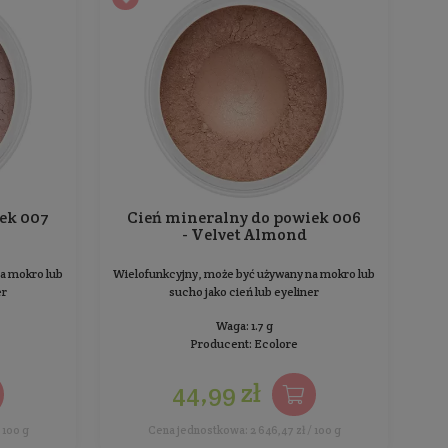
Znakomicie przylega do skóry, jest bardzo
12 międzyga
wydajny w użyciu
Waga: 1.7 g
Producent:
Ecolore
44,99 zł
1
Cena jednostkowa: 2 646,47 zł / 100 g
Cena