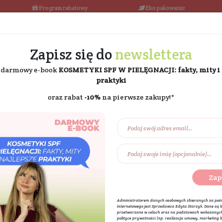
łka w 24h
Program rabatowy
Darmowa dostawa od 189 PLN
Zapisz się do
ne
i odbierz darmowy e-book
KOSMETYKI SPF W PIE
praktyki
oraz rabat
-10%
na pierw
Na prezent
Eko dom
Składniki akt