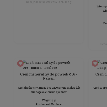
Cień do powiek w kredce Long-
Lasting
Cień w grubej kredce o przedłużonej trwałości
Ilość: 1 szt. (06L)
Producent:
puroBIO
36,99 zł
Cena jednostkowa: 36,99 zł / 1 szt.