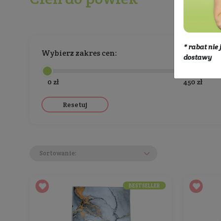
Kosmetyki
Makijaż
Makijaż oc
Cień do powiek
Wybierz zakres cen:
0 zł
Resetuj