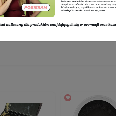
zu
Cień do powiek
Adminis
internet
przetwa
polityce
Polityka
danych p
której d
zdrowia.
* rabat nie jest naliczany dla produktów znajdując
Wybierz producentów:
dostawy
Rozwiń listę
450 zł