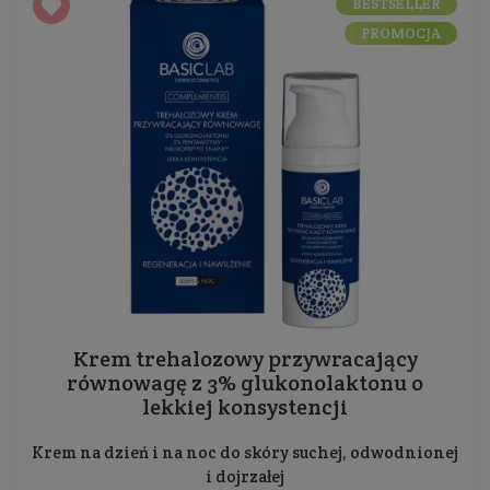
BESTSELLER
PROMOCJA
Krem trehalozowy przywracający
równowagę z 3% glukonolaktonu o
lekkiej konsystencji
Krem na dzień i na noc do skóry suchej, odwodnionej
i dojrzałej