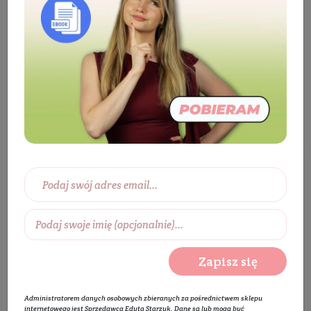
Składniki aktywne
Peptydy
Peptydy
Wybierz zakres cen:
0 zł
450 zł
Wybierz producentów:
Zapisz się
Rozwiń listę
Wybierz kategorie:
Administratorem danych osobowych zbieranych za pośrednictwem sklepu
internetowego jest Sprzedawca Edyta Starzyk. Dane są lub mogą być