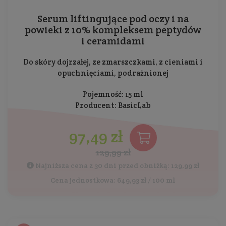
Serum liftingujące pod oczy i na
powieki z 10% kompleksem peptydów
i ceramidami
Do skóry dojrzałej, ze zmarszczkami, z cieniami i
opuchnięciami, podrażnionej
Pojemność: 15 ml
Producent:
BasicLab
97,49 zł
129,99 zł
Najniższa cena z 30 dni przed obniżką: 129,99 zł
Cena jednostkowa: 649,93 zł / 100 ml