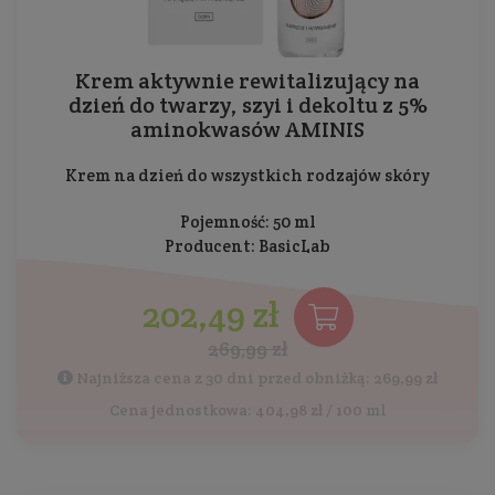
Krem aktywnie rewitalizujący na
dzień do twarzy, szyi i dekoltu z 5%
aminokwasów AMINIS
Krem na dzień do wszystkich rodzajów skóry
Pojemność: 50 ml
Producent:
BasicLab
202,49 zł
269,99 zł
Najniższa cena z 30 dni przed obniżką: 269,99 zł
Cena jednostkowa: 404,98 zł / 100 ml