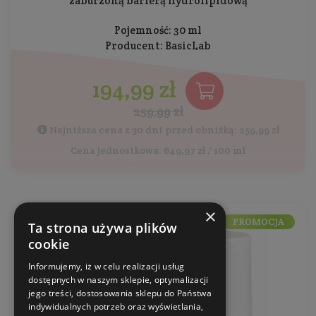
zaburzoną barierą hydrolipidową
Pojemność: 30 ml
Producent:
BasicLab
194,99 zł
259,99 zł
Najniższa cena z 30 dni przed obniżką: 259,99 zł
Cena jednostkowa: 649,97 zł / 100 ml
×
PROMOCJA
Ta strona używa plików
cookie
Informujemy, iż w celu realizacji usług
dostępnych w naszym sklepie, optymalizacji
jego treści, dostosowania sklepu do Państwa
indywidualnych potrzeb oraz wyświetlania,