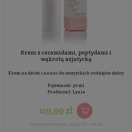
Krem z ceramidami, peptydami i
wąkrotą azjatycką
Krem na dzień i na noc do wszystkich rodzajów skóry
Pojemność: 30 ml
Producent:
Lynia
119,99 zł
Cena jednostkowa: 399,97 zł / 100 ml