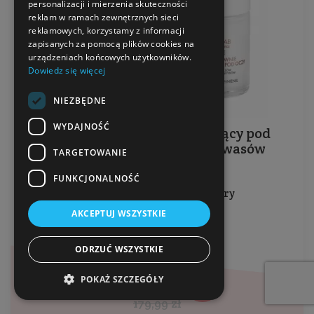
personalizacji i mierzenia skuteczności
reklam w ramach zewnętrznych sieci
reklamowych, korzystamy z informacji
zapisanych za pomocą plików cookies na
urządzeniach końcowych użytkowników.
Dowiedz się więcej
NIEZBĘDNE
WYDAJNOŚĆ
Krem aktywnie rewitalizujący pod
oczy na dzień z 3% aminokwasów
TARGETOWANIE
AMINIS
FUNKCJONALNOŚĆ
Do wszystkich rodzajów skóry
AKCEPTUJ WSZYSTKIE
Pojemność: 18 ml
Producent:
BasicLab
ODRZUĆ WSZYSTKIE
134,99 zł
POKAŻ SZCZEGÓŁY
179,99 zł