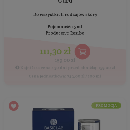
Guru
Do wszystkich rodzajów skóry
Pojemność: 15 ml
Producent:
Resibo
111,30 zł
159,00 zł
Najniższa cena z 30 dni przed obniżką: 159,00 zł
Cena jednostkowa: 742,00 zł / 100 ml
PROMOCJA