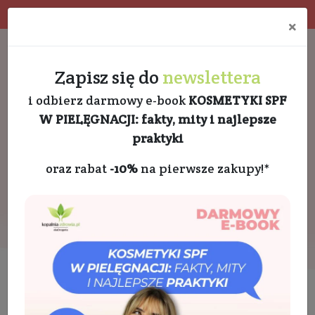
Program rabatowy
Eko pakowanie
×
Darmowa dostawa od 189 PLN
+48 732 728 888
Zapisz się do
newslettera
i odbierz darmowy e-book
KOSMETYKI SPF
W PIELĘGNACJI: fakty, mity i najlepsze
praktyki
oraz rabat
-10%
na pierwsze zakupy!*