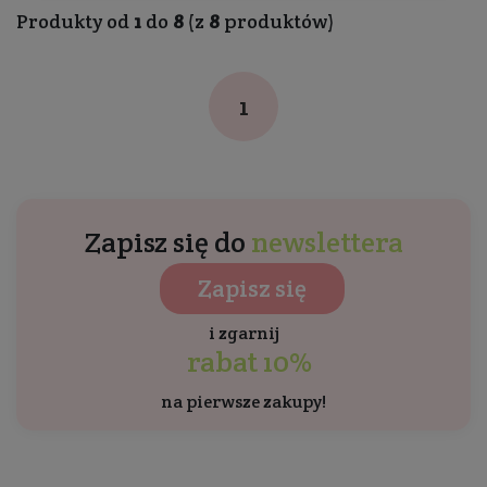
Produkty od
1
do
8
(z
8
produktów)
1
Zapisz się do
newslettera
Zapisz się
i zgarnij
rabat 10%
na pierwsze zakupy!