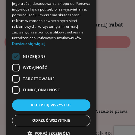
jego treści, dostosowania sklepu do Państwa
10:00 - 14:00 (sob)
indywidualnych potrzeb oraz wyświetlania,
personalizacji i mierzenia skuteczności
reklam w ramach zewnętrznych sieci
Zapisz się na
NEWSLETTER
i
zgarnij
rabat
reklamowych, korzystamy z informacji
zapisanych za pomocą plików cookies na
urządzeniach końcowych użytkowników.
Zapisz się
Dowiedz się więcej
NIEZBĘDNE
Dołącz do nas:
WYDAJNOŚĆ
TARGETOWANIE
FUNKCJONALNOŚĆ
AKCEPTUJ WSZYSTKIE
Copyright © 2026. Kopalnia-Zdrowia.pl - Wszelkie prawa
zastrzeżone.
ODRZUĆ WSZYSTKIE
Projekt i wykonanie
POKAŻ SZCZEGÓŁY