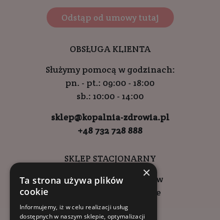
Odstąp od umowy tutaj
OBSŁUGA KLIENTA
Służymy pomocą w godzinach:
pn. - pt.: 09:00 - 18:00
sb.: 10:00 - 14:00
sklep@kopalnia-zdrowia.pl
+48 732 728 888
SKLEP STACJONARNY
×
ul. Wadowicka 6, Kraków
Ta strona używa plików
cookie
Kompleks Buma Square
godziny otwarcia:
Informujemy, iż w celu realizacji usług
dostępnych w naszym sklepie, optymalizacji
9:00 - 18:00 (pon-pt)