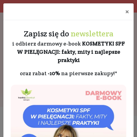
Program rabatowy
Eko pakowanie
×
Darmowa dostawa od 189 PLN
+48 732 728 888
Zapisz się do
newslettera
i odbierz darmowy e-book
KOSMETYKI SPF
W PIELĘGNACJI: fakty, mity i najlepsze
praktyki
oraz rabat
-10%
na pierwsze zakupy!*