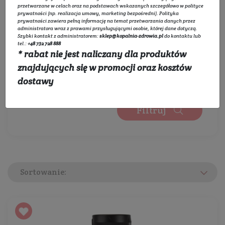
Wybierz zakres cen:
przetwarzane w celach oraz na podstawach wskazanych szczegółowo w
polityce
prywatności
(np. realizacja umowy, marketing bezpośredni).
Polityka
prywatności
zawiera pełną informację na temat przetwarzania danych przez
administratora wraz z prawami przysługującymi osobie, której dane dotyczą.
Szybki kontakt z administratorem:
sklep@kopalnia-zdrowia.pl
do kontaktu lub
0 zł
450 zł
tel.:
+48 732 728 888
* rabat nie jest naliczany dla produktów
Wybierz kategorie:
znajdujących się w promocji oraz kosztów
Rozwiń listę
dostawy
Filtruj
Sortowanie: