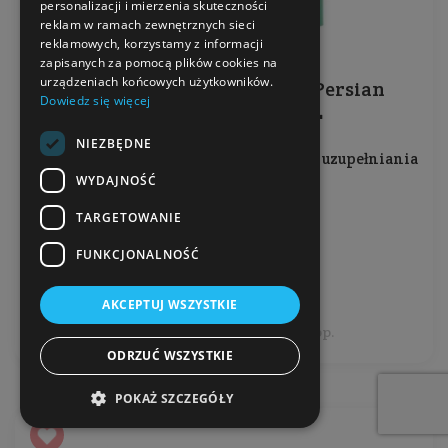
personalizacji i mierzenia skuteczności
reklam w ramach zewnętrznych sieci
reklamowych, korzystamy z informacji
zapisanych za pomocą plików cookies na
urządzeniach końcowych użytkowników.
Dezodorant na bazie sody - Persian
Dowiedz się więcej
lime ZESTAW REFILL
NIEZBĘDNE
Dezodorant + Pojemnik wielokrotnego uzupełniania
WYDAJNOŚĆ
Ilość: 1 op. (40 g, 1 szt.)
TARGETOWANIE
Producent:
Ben&Anna
FUNKCJONALNOŚĆ
51,99 zł
AKCEPTUJ WSZYSTKIE
Cena jednostkowa: 51,99 zł / 1 op.
ODRZUĆ WSZYSTKIE
POKAŻ SZCZEGÓŁY