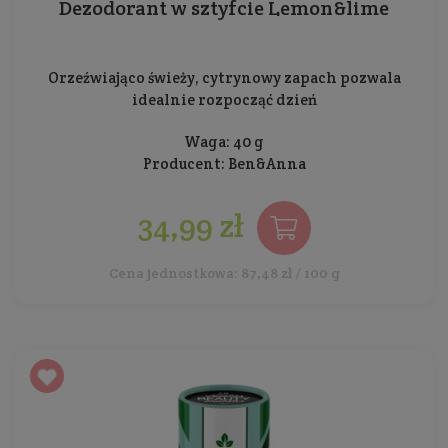
Dezodorant w sztyfcie Lemon&lime
Orzeźwiająco świeży, cytrynowy zapach pozwala
idealnie rozpocząć dzień
Waga: 40 g
Producent:
Ben&Anna
34,99 zł
Cena jednostkowa: 87,48 zł / 100 g