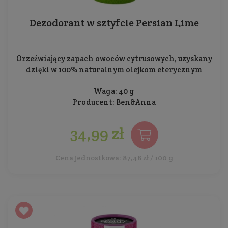
Dezodorant w sztyfcie Persian Lime
Orzeźwiający zapach owoców cytrusowych, uzyskany
dzięki w 100% naturalnym olejkom eterycznym
Waga: 40 g
Producent:
Ben&Anna
34,99 zł
Cena jednostkowa: 87,48 zł / 100 g