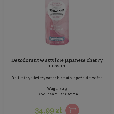
Dezodorant w sztyfcie Japanese cherry
blossom
Delikatny i świeży zapach z nutą japońskiej wiśni
Waga: 40 g
Producent:
Ben&Anna
34,99 zł