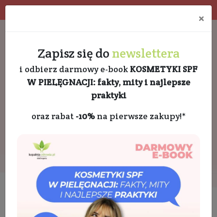
Program rabatowy
Eko pakowanie
×
Darmowa dostawa od 189 PLN
+48 732 728 888
Zapisz się do
newslettera
i odbierz darmowy e-book
KOSMETYKI SPF
W PIELĘGNACJI: fakty, mity i najlepsze
praktyki
oraz rabat
-10%
na pierwsze zakupy!*