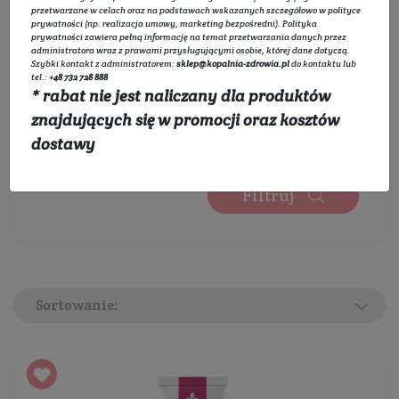
Wybierz zakres cen:
przetwarzane w celach oraz na podstawach wskazanych szczegółowo w
polityce
prywatności
(np. realizacja umowy, marketing bezpośredni).
Polityka
prywatności
zawiera pełną informację na temat przetwarzania danych przez
administratora wraz z prawami przysługującymi osobie, której dane dotyczą.
Szybki kontakt z administratorem:
sklep@kopalnia-zdrowia.pl
do kontaktu lub
0 zł
450 zł
tel.:
+48 732 728 888
* rabat nie jest naliczany dla produktów
Wybierz kategorie:
znajdujących się w promocji oraz kosztów
Rozwiń listę
dostawy
Filtruj
Sortowanie: