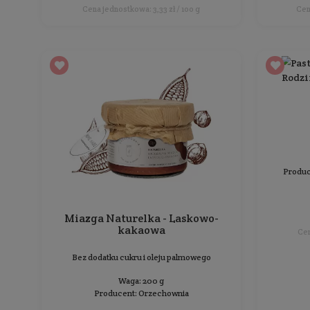
Pasta Orzechowa Crunchy z
kawałkami orzechów
Bez dodatku soli i cukru
Waga: 900 g