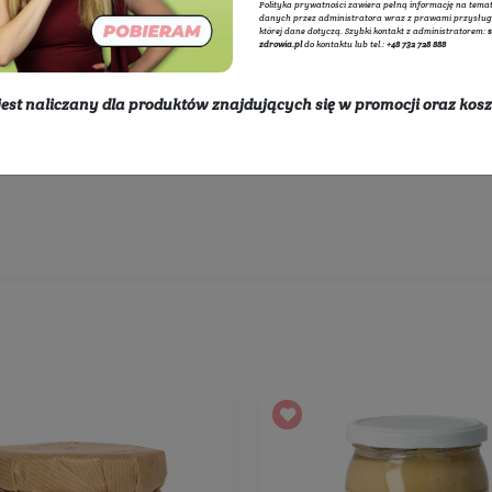
a i pasty
Adminis
internet
przetwa
polityce
Polityka
danych p
której d
zdrowia.
* rabat nie jest naliczany dla produktów znajdując
Wybierz producentów:
dostawy
Rozwiń listę
450 zł