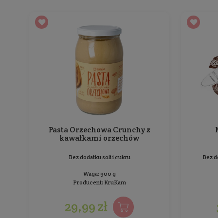
Mleczna Czekokrówka z białą
czekoladą
Bez dodatku cukru
Waga: 300 g
Producent:
KruKam
24,99 zł
Cena jednostkowa: 8,33 zł / 100 g