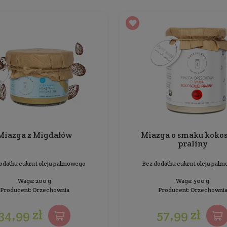
Miazga z Pistacji
Bez dodatku cukru i oleju palmowego
Mu
Waga: 200 g
Producent:
Orzechownia
54,99 zł
Cena jednostkowa: 27,50 zł / 100 g