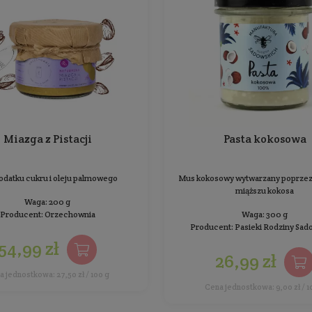
Bez dodatku cukru i oleju palmowego
Waga: 200 g
Producent:
Orzechownia
29,99 zł
Cena jednostkowa: 15,00 zł / 100 g