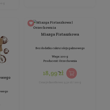
Pa
Kremowa, 
Produc
Miazga o smaku kokosowej
praliny
Bez dodatku cukru i oleju palmowego
Cena
Waga: 500 g