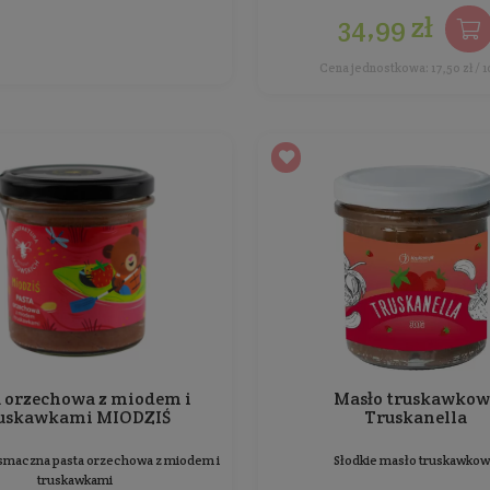
Producent:
Orzechownia
34,99 zł
Cena jednostkowa: 17,50 zł / 100 g
Pasta orzechowa
Bez dodatku soli i cukru
Waga: 300 g
Producent:
Pasieki Rodziny Sadowskich