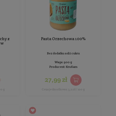
Pasta Orzechowa Crunchy z
Pa
kawałkami orzechów