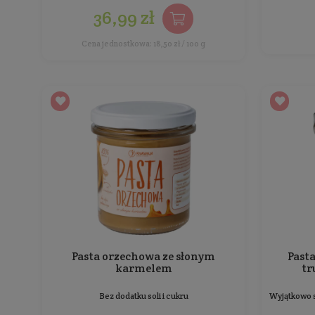
Producent:
KruKam
29,99 zł
Cena jednostkowa: 3,33 zł / 100 g