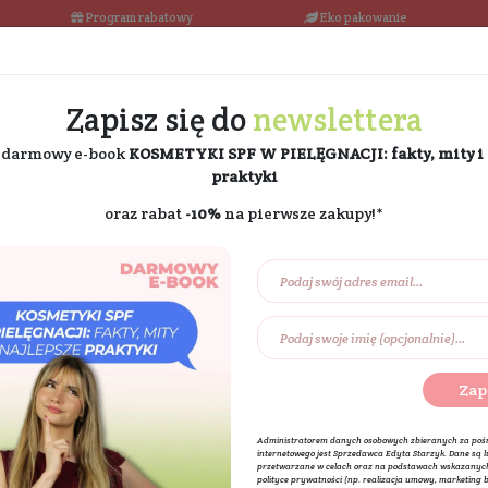
łka w 24h
Program rabatowy
Darmowa dostawa od 189 PLN
Zapisz się do
ne
i odbierz darmowy e-book
KOSMETYKI SPF W PIE
praktyki
oraz rabat
-10%
na pierw
Na prezent
Eko dom
Składniki akt