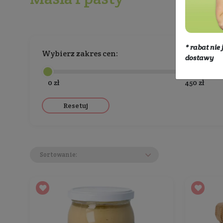
Eko dom
Zdrowa Żywność
Masł
Masła i pasty
Wybierz zakres cen:
0 zł
Resetuj