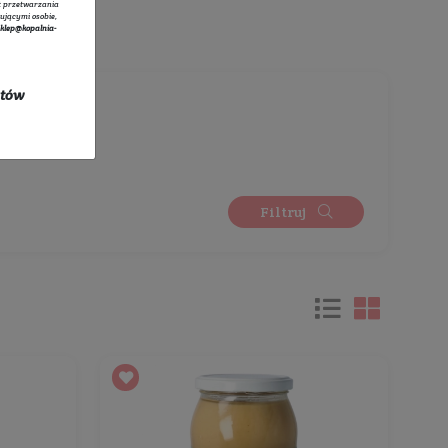
tratorem danych osobowych zbieranych za pośrednictwem sklepu
owego jest Sprzedawca Edyta Starzyk. Dane są lub mogą być
rzane w celach oraz na podstawach wskazanych szczegółowo w
 prywatności
(np. realizacja umowy, marketing bezpośredni).
 prywatności
zawiera pełną informację na temat przetwarzania
rzez administratora wraz z prawami przysługującymi osobie,
ane dotyczą. Szybki kontakt z administratorem:
sklep@kopalnia-
pl
do kontaktu lub tel.:
+48 732 728 888
ych się w promocji oraz kosztów