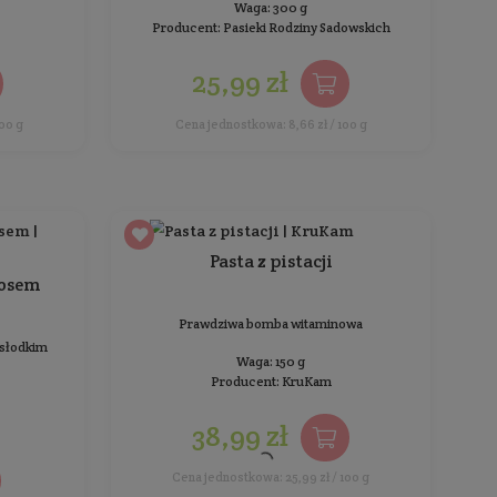
Miazga z Orzecha Laskowego
Cena
Bez dodatku cukru i oleju palmowego
Waga: 200 g
Producent:
Orzechownia
34,99 zł
Cena jednostkowa: 17,50 zł / 100 g