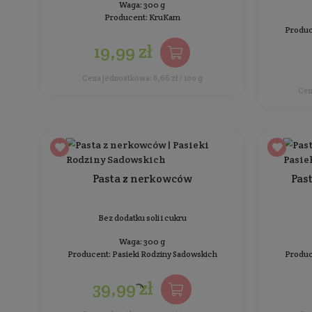
Miazga Naturelka - Laskowo-
kakaowa
Bez dodatku cukru i oleju palmowego
Waga: 200 g
Producent:
Orzechownia
36,99 zł
Cena jednostkowa: 18,50 zł / 100 g