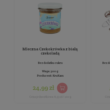
Bez dodatku soli i cukru
Waga: 500 g
Producent:
KruKam
18,99 zł
Cena jednostkowa: 3,80 zł / 100 g