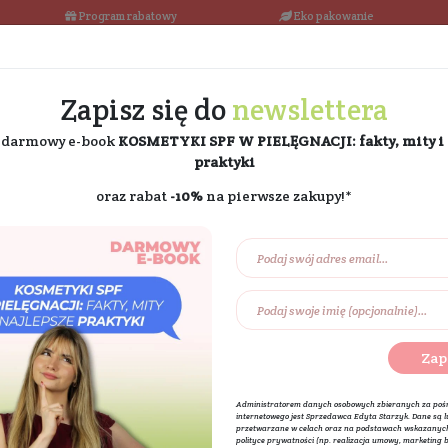
łka w 24h
Program rabatowy
Darmowa dostawa od 189 PLN
Zapisz się do
ne
i odbierz darmowy e-book
KOSMETYKI SPF W PIE
praktyki
oraz rabat
-10%
na pierw
Na prezent
Eko dom
Składniki akt