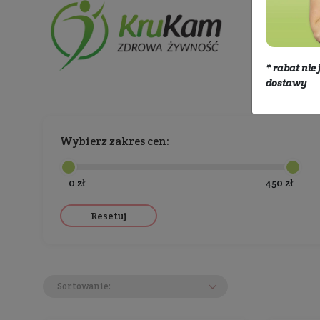
Producenci
KruKam
Wybierz zakres cen:
0 zł