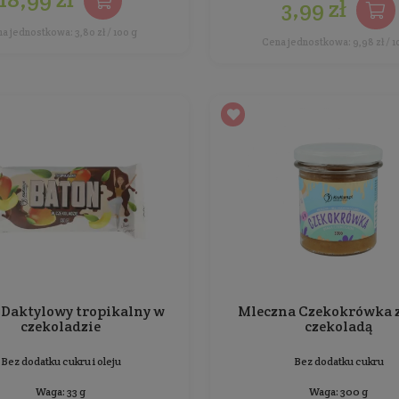
Pasta Orzechowa 100%
Bez dodatku soli i cukru
Waga: 500 g
Producent:
KruKam
18,99 zł