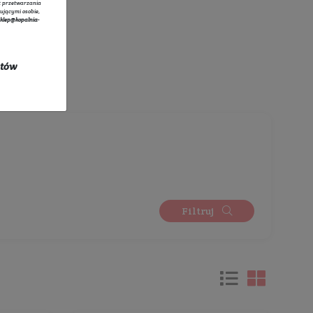
tratorem danych osobowych zbieranych za pośrednictwem sklepu
owego jest Sprzedawca Edyta Starzyk. Dane są lub mogą być
rzane w celach oraz na podstawach wskazanych szczegółowo w
 prywatności
(np. realizacja umowy, marketing bezpośredni).
 prywatności
zawiera pełną informację na temat przetwarzania
rzez administratora wraz z prawami przysługującymi osobie,
ane dotyczą. Szybki kontakt z administratorem:
sklep@kopalnia-
pl
do kontaktu lub tel.:
+48 732 728 888
ych się w promocji oraz kosztów