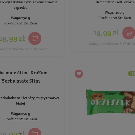
czekoladzie
Bez dodatku cukru i oleju
Waga: 33 g
Producent:
KruKam
4,99 zł
Cena jednostkowa: 15,12 zł / 100 g