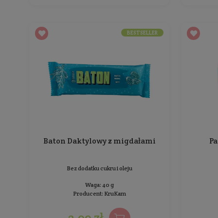
Baton w czekoladzie Kokosek
Bez dodatku cukru i oleju
Waga: 33 g
Producent:
KruKam
4,99 zł
Cena jednostkowa: 15,12 zł / 100 g
BESTSELLER