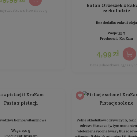
Yerba mate Citrus
Mieszanka o wyrazistym cytrusowym smaku i
zapachu
Waga: 250 g
Producent:
KruKam
19,99 zł
Cena jednostkowa: 8,00 zł / 100 g