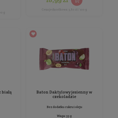
Baton Daktylowy jabłko
Past
cynamon z orzechami
k
włoskimi
Bez dodatku cukru i oleju
Waga: 40 g
Producent:
KruKam