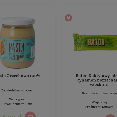
Baton Daktylowy z kokosem i
nerkowcami
Bez dodatku cukru i oleju
Waga: 40 g
Producent:
KruKam
3,99 zł
Cena jednostkowa: 9,98 zł / 100 g