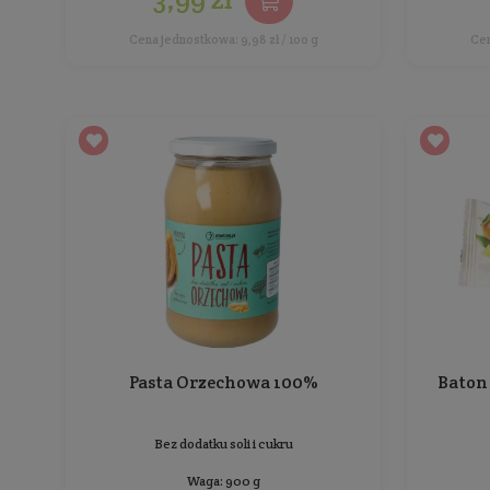
Baton Daktylowy z migdałami
Bez dodatku cukru i oleju
Waga: 40 g
Producent:
KruKam
3,99 zł