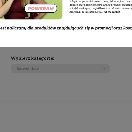
Adminis
internet
przetwa
KruKam
polityce
Polityka
danych p
której d
zdrowia.
* rabat nie jest naliczany dla produktów znajdując
dostawy
Wybierz kategorie:
Rozwiń listę
450 zł