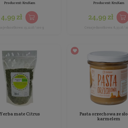
Cena jednostkowa: 3,80 zł / 100 g
Baton Daktylowy tropikalny w