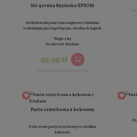
Pasta Orzechowa Crunchy z
kawałkami orzechów
Bez dodatku soli i cukru
Waga: 900 g
Producent:
KruKam
29,99 zł
Cena jednostkowa: 3,33 zł / 100 g