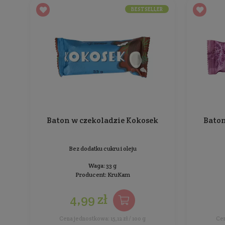
Resetuj
Sortowanie:
BESTSELLER