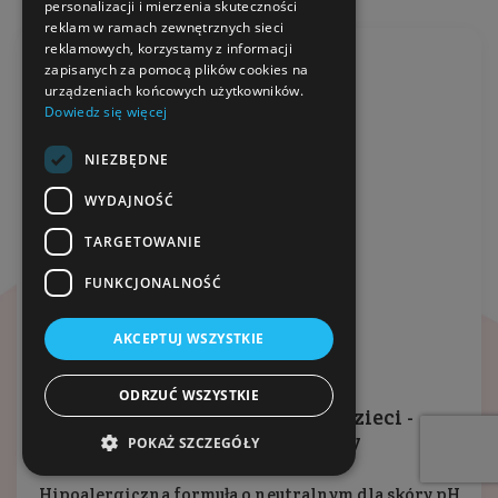
personalizacji i mierzenia skuteczności
reklam w ramach zewnętrznych sieci
reklamowych, korzystamy z informacji
zapisanych za pomocą plików cookies na
urządzeniach końcowych użytkowników.
Dowiedz się więcej
NIEZBĘDNE
WYDAJNOŚĆ
TARGETOWANIE
FUNKCJONALNOŚĆ
AKCEPTUJ WSZYSTKIE
ODRZUĆ WSZYSTKIE
Pianka do mycia rąk dla dzieci -
Koktajl truskawkowy
POKAŻ SZCZEGÓŁY
Hipoalergiczna formuła o neutralnym dla skóry pH