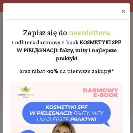
Program rabatowy
Eko pakowanie
×
Darmowa dostawa od 189 PLN
+48 732 728 888
Zapisz się do
newslettera
i odbierz darmowy e-book
KOSMETYKI SPF
W PIELĘGNACJI: fakty, mity i najlepsze
praktyki
oraz rabat
-10%
na pierwsze zakupy!*