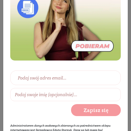
Kosmetyki
Mama i dzieci
Pielęgnacja
dzieci i niemowląt
Mydło dla dzieci
Mydło dla dzieci
Wybierz zakres cen:
0 zł
450 zł
Wybierz producentów:
Zapisz się
Rozwiń listę
Administratorem danych osobowych zbieranych za pośrednictwem sklepu
internetowego jest Sprzedawca Edyta Starzyk. Dane są lub mogą być