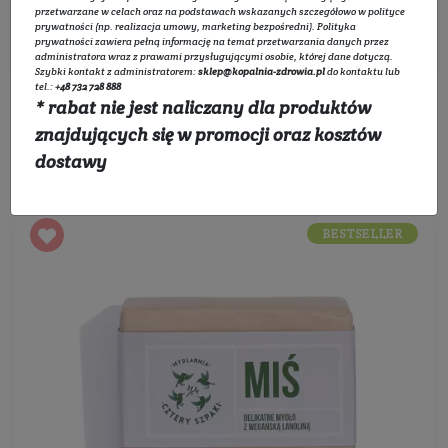
przetwarzane w celach oraz na podstawach wskazanych szczegółowo w
polityce
prywatności
(np. realizacja umowy, marketing bezpośredni).
Polityka
Filtruj
prywatności
zawiera pełną informację na temat przetwarzania danych przez
administratora wraz z prawami przysługującymi osobie, której dane dotyczą.
Szybki kontakt z administratorem:
sklep@kopalnia-zdrowia.pl
do kontaktu lub
tel.:
+48 732 728 888
* rabat nie jest naliczany dla produktów
znajdujących się w promocji oraz kosztów
Sortowanie:
dostawy
BESTSELLER