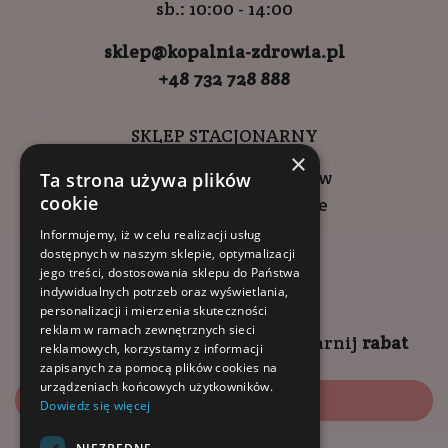
sb.: 10:00 - 14:00
sklep@kopalnia-zdrowia.pl
+48 732 728 888
SKLEP STACJONARNY
×
ul. Wadowicka 6, Kraków
Ta strona używa plików
cookie
Kompleks Buma Square
godziny otwarcia:
Informujemy, iż w celu realizacji usług
dostępnych w naszym sklepie, optymalizacji
9:00 - 18:00 (pon-pt)
jego treści, dostosowania sklepu do Państwa
10:00 - 14:00 (sob)
indywidualnych potrzeb oraz wyświetlania,
personalizacji i mierzenia skuteczności
reklam w ramach zewnętrznych sieci
Zapisz się na
NEWSLETTER
i
zgarnij
rabat
reklamowych, korzystamy z informacji
zapisanych za pomocą plików cookies na
urządzeniach końcowych użytkowników.
Zapisz się
Dowiedz się więcej