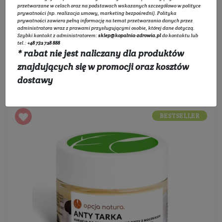
przetwarzane w celach oraz na podstawach wskazanych szczegółowo w
polityce
prywatności
(np. realizacja umowy, marketing bezpośredni).
Polityka
Filtruj
prywatności
zawiera pełną informację na temat przetwarzania danych przez
administratora wraz z prawami przysługującymi osobie, której dane dotyczą.
Szybki kontakt z administratorem:
sklep@kopalnia-zdrowia.pl
do kontaktu lub
tel.:
+48 732 728 888
* rabat nie jest naliczany dla produktów
znajdujących się w promocji oraz kosztów
Sortowanie:
dostawy
BESTSELLER