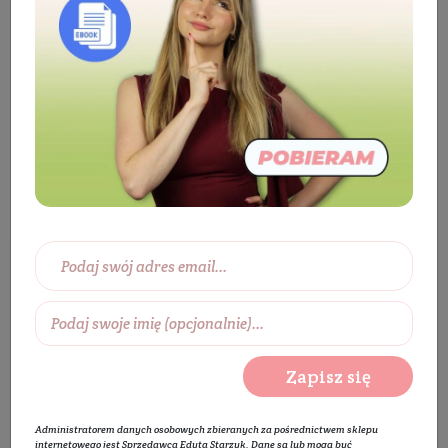
Składniki aktywne
Mocznik
Krem do
stóp z mocznikiem
Krem do stóp z mocznikiem
Wybierz zakres cen:
0 zł
450 zł
Wybierz producentów:
Zapisz się
Rozwiń listę
Administratorem danych osobowych zbieranych za pośrednictwem sklepu
internetowego jest Sprzedawca Edyta Starzyk. Dane są lub mogą być