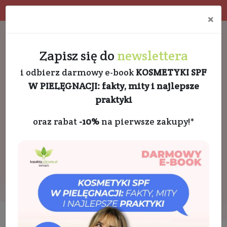
Program rabatowy
Eko pakowanie
×
Darmowa dostawa od 189 PLN
+48 732 728 888
Zapisz się do
newslettera
i odbierz darmowy e-book
KOSMETYKI SPF
W PIELĘGNACJI: fakty, mity i najlepsze
praktyki
oraz rabat
-10%
na pierwsze zakupy!*