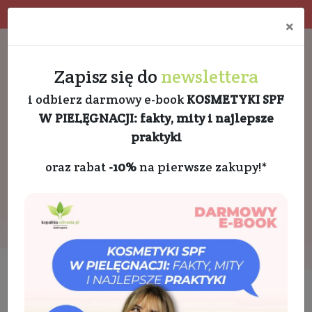
Program rabatowy
Eko pakowanie
×
Darmowa dostawa od 189 PLN
+48 732 728 888
Zapisz się do
newslettera
i odbierz darmowy e-book
KOSMETYKI SPF
W PIELĘGNACJI: fakty, mity i najlepsze
praktyki
oraz rabat
-10%
na pierwsze zakupy!*