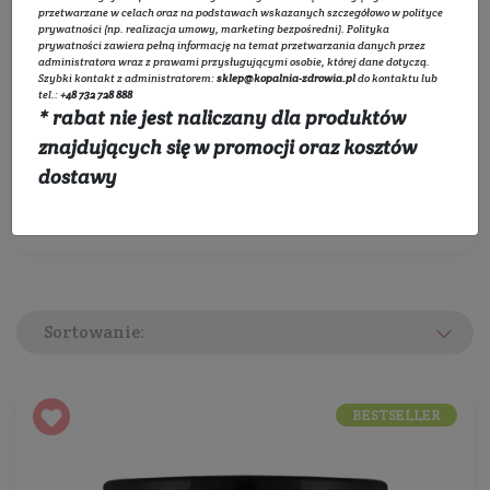
przetwarzane w celach oraz na podstawach wskazanych szczegółowo w
polityce
prywatności
(np. realizacja umowy, marketing bezpośredni).
Polityka
0 zł
450 zł
prywatności
zawiera pełną informację na temat przetwarzania danych przez
administratora wraz z prawami przysługującymi osobie, której dane dotyczą.
Wybierz kategorie:
Szybki kontakt z administratorem:
sklep@kopalnia-zdrowia.pl
do kontaktu lub
tel.:
+48 732 728 888
* rabat nie jest naliczany dla produktów
Rozwiń listę
znajdujących się w promocji oraz kosztów
dostawy
Filtruj
Sortowanie:
BESTSELLER