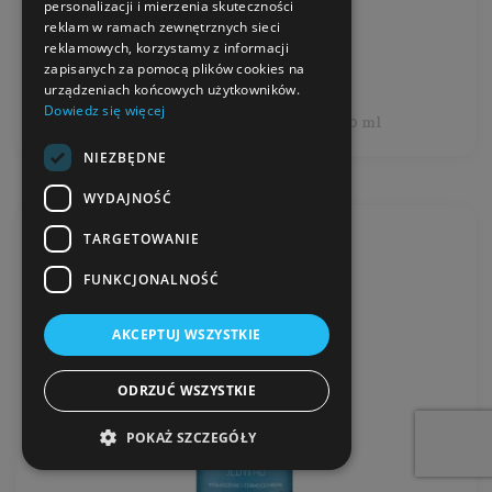
Producent:
Mohani
personalizacji i mierzenia skuteczności
reklam w ramach zewnętrznych sieci
reklamowych, korzystamy z informacji
84,99 zł
zapisanych za pomocą plików cookies na
urządzeniach końcowych użytkowników.
Dowiedz się więcej
Cena jednostkowa: 283,30 zł / 100 ml
NIEZBĘDNE
WYDAJNOŚĆ
TARGETOWANIE
FUNKCJONALNOŚĆ
AKCEPTUJ WSZYSTKIE
ODRZUĆ WSZYSTKIE
POKAŻ SZCZEGÓŁY