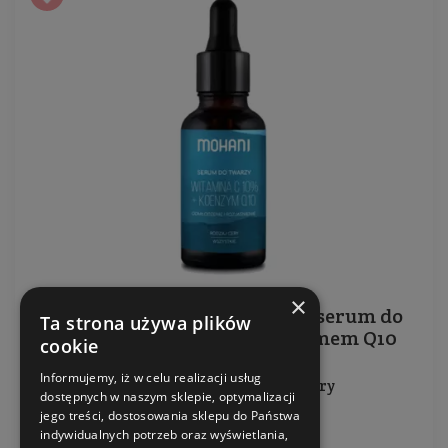
×
Odmładzająco-rozjaśniające serum do
Ta strona używa plików
twarzy z wit. C 10% i koenzymem Q10
cookie
Informujemy, iż w celu realizacji usług
Do wszystkich rodzajów skóry
dostępnych w naszym sklepie, optymalizacji
jego treści, dostosowania sklepu do Państwa
Pojemność: 30 ml
indywidualnych potrzeb oraz wyświetlania,