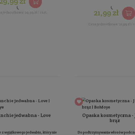
Opaska kosmetyczna -
miętowa
Do podtrzymywania włosów podczas różnych
Scr
zabiegów kosmetycznych i nakladania makijażu
Ilość: 1 szt.
Producent:
BoMoye
36,99 zł