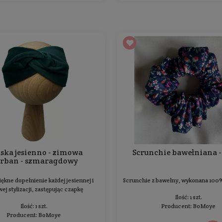
Producent:
BoMoye
36,99 zł
Cena jednostkowa: 36,99 zł / 1 szt.