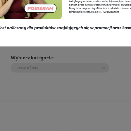
Adminis
internet
przetwa
BoMoye
polityce
Polityka
danych p
której d
zdrowia.
* rabat nie jest naliczany dla produktów znajdując
dostawy
Wybierz kategorie:
Rozwiń listę
450 zł