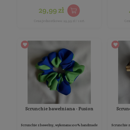
Scrunchie satynowa -
brzoskwinia
Scrunchie z delikatnej satyny, wykonana 100%
handmade
Ilość: 1 szt.
Producent:
BoMoye