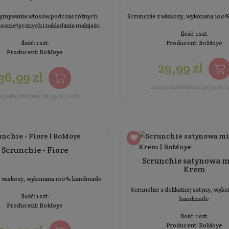
Scrunchie bawełniana - Safari
Scrunchie z bawełny, wykonana 100% handmade
Scr
Ilość: 1 szt.
Producent:
BoMoye
29,99 zł
Cena jednostkowa: 29,99 zł / 1 szt.