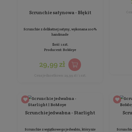
Scrunchie bawełniana -
Shallow
Scrunchie z bawełny, wykonana 100% handmade
Ilość: 1 szt.
Producent:
BoMoye
29,99 zł
Cena jednostkowa: 29,99 zł / 1 szt.