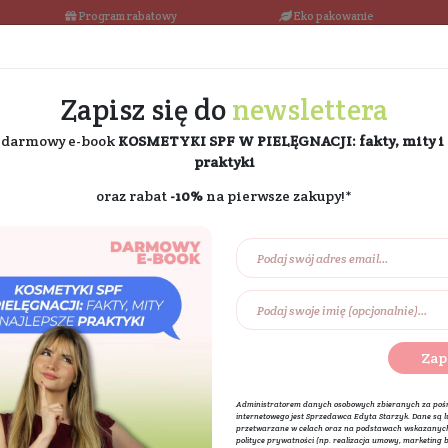
łka w 24h
Program rabatowy
Darmowa dostawa od 189 PLN
Zapisz się do
ne
i odbierz darmowy e-book
KOSMETYKI SPF W PIE
praktyki
oraz rabat
-10%
na pierw
Na prezent
Eko dom
Składniki akt