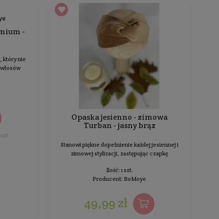
Scrunchie jedwabna Premium -
czarna
crunchie z wyjątkowego jedwabiu, który nie
plącze, nie odgniata i nie wyrywa włosów
Ilość: 1 szt.