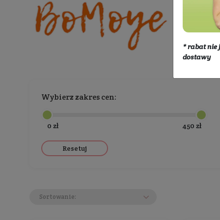
Producenci
BoMoye
Wybierz zakres cen:
0 zł