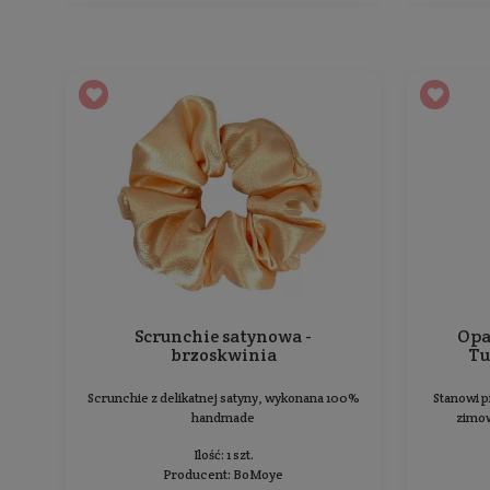
Producent:
BoMoye
36,99 zł
Cena jednostkowa: 36,99 zł / 1 szt.