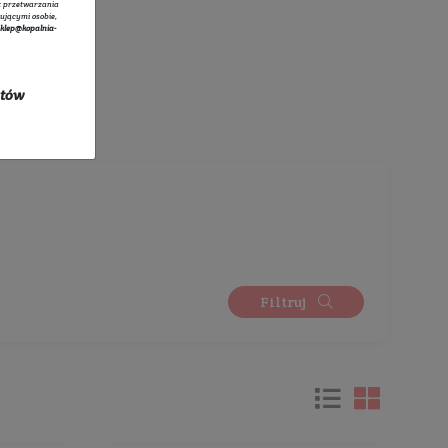
tratorem danych osobowych zbieranych za pośrednictwem sklepu
owego jest Sprzedawca Edyta Starzyk. Dane są lub mogą być
rzane w celach oraz na podstawach wskazanych szczegółowo w
 prywatności
(np. realizacja umowy, marketing bezpośredni).
 prywatności
zawiera pełną informację na temat przetwarzania
rzez administratora wraz z prawami przysługującymi osobie,
ane dotyczą. Szybki kontakt z administratorem:
sklep@kopalnia-
pl
do kontaktu lub tel.:
+48 732 728 888
ych się w promocji oraz kosztów