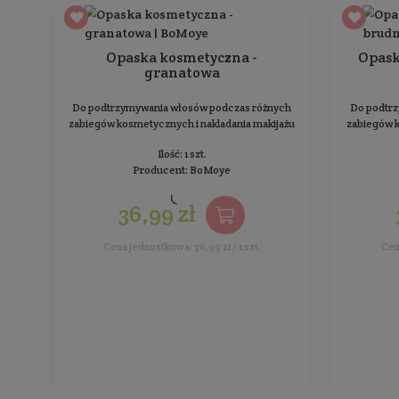
Resetuj
Sortowanie:
Opaska kosmetyczna -
granatowa
Do podtrzymywania włosów podczas różnych
zabiegów kosmetycznych i nakladania makijażu
Ilość: 1 szt.