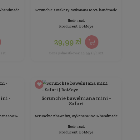
Scrunchie bawełniana - Dream
Scr
unchie z bawełny, wykonana 100% handmade
Scrunchie 
Ilość: 1 szt.
Producent:
BoMoye
29,99 zł
Cena jednostkowa: 29,99 zł / 1 szt.
Cena