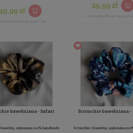
Opaska jesienno - zimowa
Turban - szmaragdowy
Stanowi piękne dopełnienie każdej jesiennej i
Scr
zimowej stylizacji, zastępując czapkę
Ilość: 1 szt.
Producent:
BoMoye