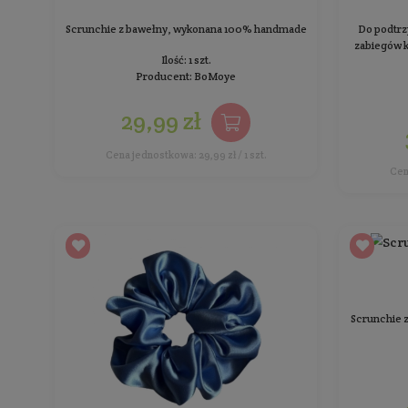
Scrunchie bawełniana - Fusion
Scrunchie z bawełny, wykonana 100% handmade
Ilość: 1 szt.
Producent:
BoMoye
29,99 zł
Cena jednostkowa: 29,99 zł / 1 szt.