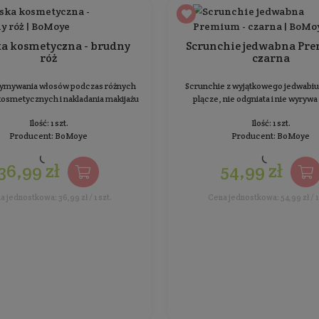
Opaska kosmetyczna - brudny
róż
Do podtrzymywania włosów podczas różnych
S
zabiegów kosmetycznych i nakladania makijażu
Ilość: 1 szt.