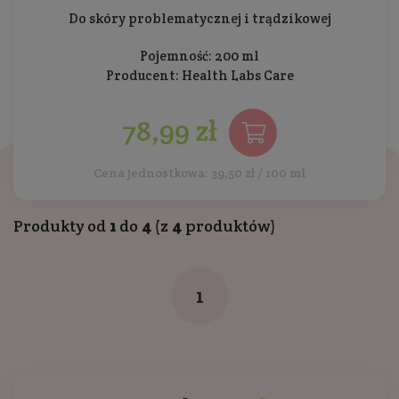
Do skóry problematycznej i trądzikowej
Pojemność: 200 ml
Producent:
Health Labs Care
78,99 zł
Cena jednostkowa: 39,50 zł / 100 ml
Produkty od
1
do
4
(z
4
produktów)
1