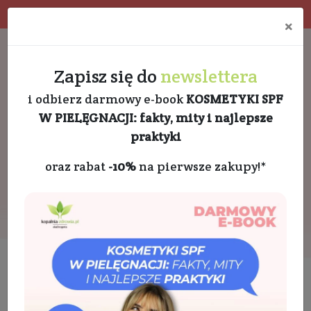
Program rabatowy
Eko pakowanie
×
Darmowa dostawa od 189 PLN
+48 732 728 888
Zapisz się do
newslettera
i odbierz darmowy e-book
KOSMETYKI SPF
W PIELĘGNACJI: fakty, mity i najlepsze
praktyki
oraz rabat
-10%
na pierwsze zakupy!*