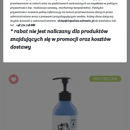
Rozwiń listę
przetwarzane w celach oraz na podstawach wskazanych szczegółowo w
polityce
prywatności
(np. realizacja umowy, marketing bezpośredni).
Polityka
prywatności
zawiera pełną informację na temat przetwarzania danych przez
administratora wraz z prawami przysługującymi osobie, której dane dotyczą.
Filtruj
Szybki kontakt z administratorem:
sklep@kopalnia-zdrowia.pl
do kontaktu lub
tel.:
+48 732 728 888
* rabat nie jest naliczany dla produktów
znajdujących się w promocji oraz kosztów
dostawy
Sortowanie:
BESTSELLER