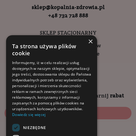
sklep@kopalnia-zdrowia.pl
+48 732 728 888
SKLEP STACJONARNY
×
ul. Wadowicka 6, Kraków
Ta strona używa plików
cookie
Kompleks Buma Square
godziny otwarcia:
Informujemy, iż w celu realizacji usług
dostępnych w naszym sklepie, optymalizacji
9:00 - 18:00 (pon-pt)
jego treści, dostosowania sklepu do Państwa
10:00 - 14:00 (sob)
indywidualnych potrzeb oraz wyświetlania,
personalizacji i mierzenia skuteczności
reklam w ramach zewnętrznych sieci
Zapisz się na
NEWSLETTER
i
zgarnij
rabat
reklamowych, korzystamy z informacji
zapisanych za pomocą plików cookies na
urządzeniach końcowych użytkowników.
Zapisz się
Dowiedz się więcej
NIEZBĘDNE
Dołącz do nas: