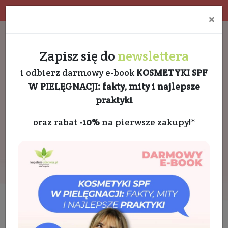
Program rabatowy
Eko pakowanie
×
Darmowa dostawa od 189 PLN
+48 732 728 888
Zapisz się do
newslettera
i odbierz darmowy e-book
KOSMETYKI SPF
W PIELĘGNACJI: fakty, mity i najlepsze
praktyki
oraz rabat
-10%
na pierwsze zakupy!*