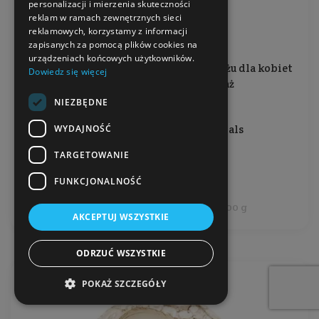
personalizacji i mierzenia skuteczności
Róż mineralny Nude
reklam w ramach zewnętrznych sieci
reklamowych, korzystamy z informacji
zapisanych za pomocą plików cookies na
urządzeniach końcowych użytkowników.
Odcień przygaszonego, pudrowego różu dla kobiet
Dowiedz się więcej
lubiących elegancki makijaż
NIEZBĘDNE
Waga: 4 g
WYDAJNOŚĆ
Producent:
Annabelle Minerals
TARGETOWANIE
54,99 zł
FUNKCJONALNOŚĆ
Cena jednostkowa: 1 374,75 zł / 100 g
AKCEPTUJ WSZYSTKIE
ODRZUĆ WSZYSTKIE
POKAŻ SZCZEGÓŁY