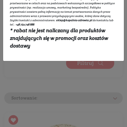
Wybierz zakres cen:
przetwarzane w celach oraz na podstawach wskazanych szczegółowo w
polityce
prywatności
(np. realizacja umowy, marketing bezpośredni).
Polityka
prywatności
zawiera pełną informację na temat przetwarzania danych przez
administratora wraz z prawami przysługującymi osobie, której dane dotyczą.
Szybki kontakt z administratorem:
sklep@kopalnia-zdrowia.pl
do kontaktu lub
0 zł
450 zł
tel.:
+48 732 728 888
* rabat nie jest naliczany dla produktów
Wybierz kategorie:
znajdujących się w promocji oraz kosztów
Rozwiń listę
dostawy
Filtruj
Sortowanie: