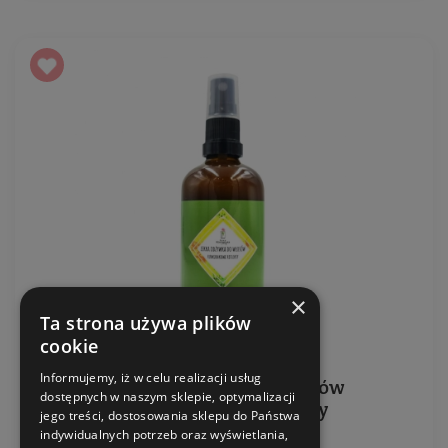
×
Ta strona używa plików
cookie
Informujemy, iż w celu realizacji usług
Lekka odżywka do włosów
dostępnych w naszym sklepie, optymalizacji
Rumiankowe Refleksy
jego treści, dostosowania sklepu do Państwa
indywidualnych potrzeb oraz wyświetlania,