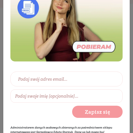
Kosmetyki
Włosy
Pielęgnacja włosów
Odżywka do włosów
Odżywka do włosów
Wybierz zakres cen:
0 zł
450 zł
Wybierz producentów:
Zapisz się
Rozwiń listę
Administratorem danych osobowych zbieranych za pośrednictwem sklepu
internetowego jest Sprzedawca Edyta Starzyk. Dane są lub mogą być