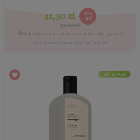
41,30 zł
59,00 zł
Najniższa cena z 30 dni przed obniżką: 59,00 zł
Cena jednostkowa: 16,52 zł / 100 ml
PROMOCJA