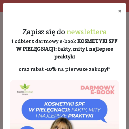
Program rabatowy
Eko pakowanie
×
Darmowa dostawa od 189 PLN
+48 732 728 888
Zapisz się do
newslettera
i odbierz darmowy e-book
KOSMETYKI SPF
W PIELĘGNACJI: fakty, mity i najlepsze
praktyki
oraz rabat
-10%
na pierwsze zakupy!*