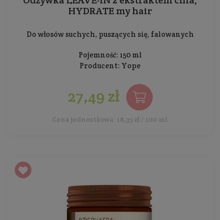
Odżywka LEAVE-IN z ekstraktem chia,
HYDRATE my hair
Do włosów suchych, puszących się, falowanych
Pojemność: 150 ml
Producent:
Yope
27,49 zł
Cena jednostkowa: 18,33 zł / 100 ml