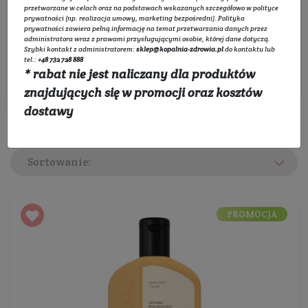
Wybierz kategorie:
przetwarzane w celach oraz na podstawach wskazanych szczegółowo w
polityce
prywatności
(np. realizacja umowy, marketing bezpośredni).
Polityka
prywatności
zawiera pełną informację na temat przetwarzania danych przez
Rozwiń listę
administratora wraz z prawami przysługującymi osobie, której dane dotyczą.
Szybki kontakt z administratorem:
sklep@kopalnia-zdrowia.pl
do kontaktu lub
tel.:
+48 732 728 888
* rabat nie jest naliczany dla produktów
Filtruj
znajdujących się w promocji oraz kosztów
dostawy
Sortowanie:
PROMOCJA