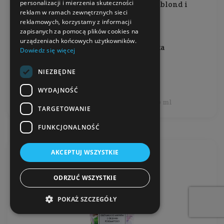
personalizacji i mierzenia skuteczności
Do włosów jasnych, farbowanych blond i
reklam w ramach zewnętrznych sieci
rozjaśnianych
reklamowych, korzystamy z informacji
zapisanych za pomocą plików cookies na
Pojemność: 100 ml
urządzeniach końcowych użytkowników.
Producent:
Nowa Kosmetyka
Dowiedz się więcej
NIEZBĘDNE
34,99 zł
WYDAJNOŚĆ
Cena jednostkowa: 34,99 zł / 100 ml
TARGETOWANIE
FUNKCJONALNOŚĆ
AKCEPTUJ WSZYSTKIE
ODRZUĆ WSZYSTKIE
POKAŻ SZCZEGÓŁY