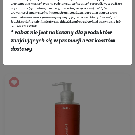
Rozwiń listę
przetwarzane w celach oraz na podstawach wskazanych szczegółowo w
polityce
prywatności
(np. realizacja umowy, marketing bezpośredni).
Polityka
prywatności
zawiera pełną informację na temat przetwarzania danych przez
administratora wraz z prawami przysługującymi osobie, której dane dotyczą.
Filtruj
Szybki kontakt z administratorem:
sklep@kopalnia-zdrowia.pl
do kontaktu lub
tel.:
+48 732 728 888
* rabat nie jest naliczany dla produktów
znajdujących się w promocji oraz kosztów
dostawy
Sortowanie: