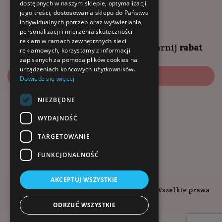
dostępnych w naszym sklepie, optymalizacji
9:00 - 18:00 (pon-pt)
jego treści, dostosowania sklepu do Państwa
10:00 - 14:00 (sob)
indywidualnych potrzeb oraz wyświetlania,
personalizacji i mierzenia skuteczności
reklam w ramach zewnętrznych sieci
Zapisz się na
NEWSLETTER
i
zgarnij
rabat
reklamowych, korzystamy z informacji
zapisanych za pomocą plików cookies na
urządzeniach końcowych użytkowników.
Zapisz się
Dowiedz się więcej
NIEZBĘDNE
Dołącz do nas:
WYDAJNOŚĆ
TARGETOWANIE
FUNKCJONALNOŚĆ
AKCEPTUJ WSZYSTKIE
Copyright © 2026. Kopalnia-Zdrowia.pl - Wszelkie prawa
zastrzeżone.
ODRZUĆ WSZYSTKIE