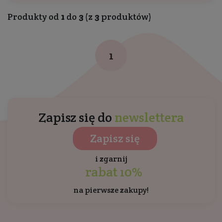
Produkty od
1
do
3
(z
3
produktów)
1
Zapisz się do
newslettera
Zapisz się
i zgarnij
rabat 10%
na pierwsze zakupy!