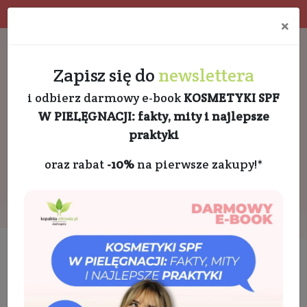
4.9 w Google opinie
Doradztwo kosmetologa
×
Darmowa dostawa od 189 PLN
+48 732 728 888
Zapisz się do
newslettera
i odbierz darmowy e-book
KOSMETYKI SPF
W PIELĘGNACJI: fakty, mity i najlepsze
praktyki
oraz rabat
-10%
na pierwsze zakupy!*