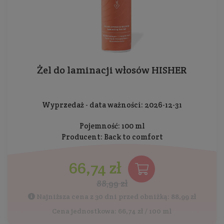
Żel do laminacji włosów HISHER
Wyprzedaż - data ważności: 2026-12-31
Pojemność: 100 ml
Producent:
Back to comfort
66,74 zł
88,99 zł
Najniższa cena z 30 dni przed obniżką: 88,99 zł
Cena jednostkowa: 66,74 zł / 100 ml