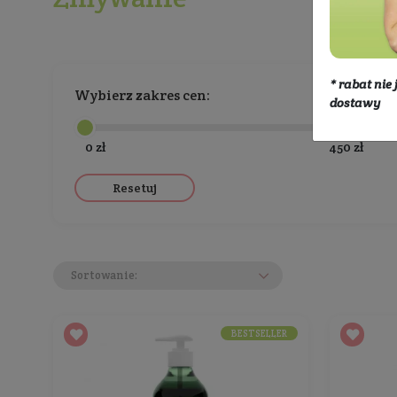
Eko dom
Ekologiczne środki czystośc
Zmywanie
Wybierz zakres cen:
0 zł
Resetuj