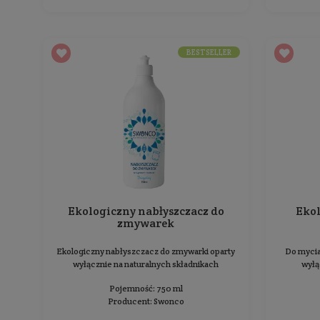
Ekologiczny żel do zmywarek -
cytrynowy - 50 cykli zmywania
Do mycia naczyń w zmywarce, z olejkiem
cytrynowym
Pojemność: 750 ml
Producent:
Swonco
44,99 zł
Cena jednostkowa: 6,00 zł / 100 ml