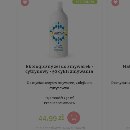
Werbena, Bazylia
Do mycia naczyń na bazie naturalnych ekstraktów
z bazylii i werbeny
Pojemność: 750 ml
Producent:
Yope
18,99 zł
Cena jednostkowa: 2,53 zł / 100 ml
BESTSELLER