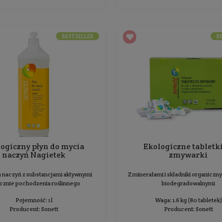
Naturalny płyn do mycia
naczyń - Ogórek
Do mycia naczyń na bazie naturalnych ekstraktów
F
z ogórka i aloesu
Pojemność: 750 ml
Producent:
Yope
18,99 zł
Cena jednostkowa: 2,53 zł / 100 ml