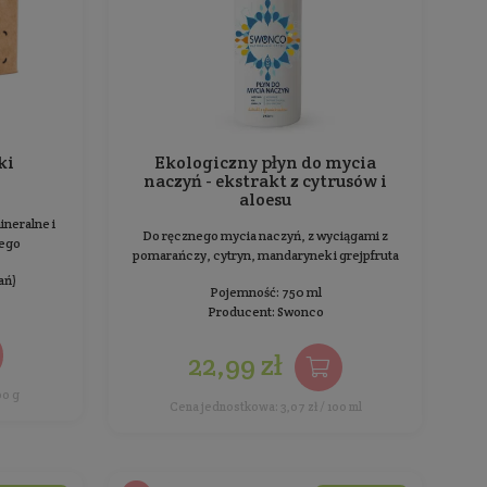
BESTSELLER
Proszek do zmywarki
Ekol
naczyń