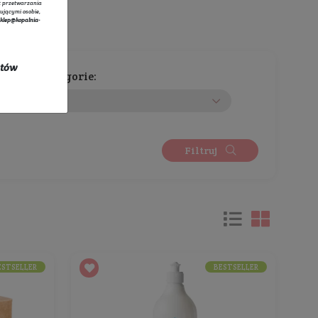
tratorem danych osobowych zbieranych za pośrednictwem sklepu
owego jest Sprzedawca Edyta Starzyk. Dane są lub mogą być
rzane w celach oraz na podstawach wskazanych szczegółowo w
 prywatności
(np. realizacja umowy, marketing bezpośredni).
 prywatności
zawiera pełną informację na temat przetwarzania
rzez administratora wraz z prawami przysługującymi osobie,
ane dotyczą. Szybki kontakt z administratorem:
sklep@kopalnia-
pl
do kontaktu lub tel.:
+48 732 728 888
ych się w promocji oraz kosztów
Wybierz kategorie:
Rozwiń listę