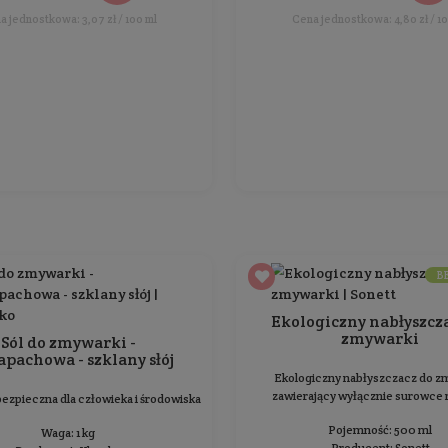
Zmywarkowy Żel do naczyń
bezzapachowy
Do mycia naczyń w zmywarce
Pojemność: 500 ml
Producent:
Klareko
29,99 zł
Cena jednostkowa: 6,00 zł / 100 ml