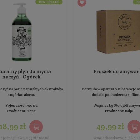
Sól do zmiękczania wody w zmywarkach
F
Waga: 2 kg
Producent:
Balja
15,99 zł
Cena jednostkowa: 8,00 zł / 1 kg
BESTSELLER