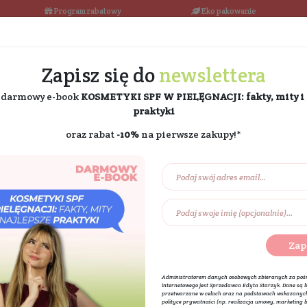
łka w 24h
Program rabatowy
Darmowa dostawa od 189 PLN
Zapisz się do
ne
i odbierz darmowy e-book
KOSMETYKI SPF W PIE
praktyki
oraz rabat
-10%
na pierw
Na prezent
Eko dom
Składniki akt