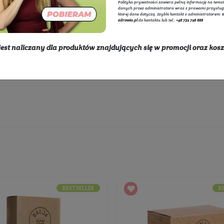
i
Zmywanie
Adminis
internet
przetwa
polityce
Polityka
danych p
której d
zdrowia.
* rabat nie jest naliczany dla produktów znajdując
Wybierz producentów:
dostawy
Rozwiń listę
450 zł