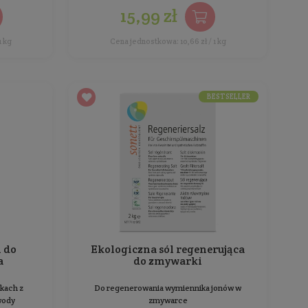
BESTSELLER
Ekologiczne tabletki do
zmywarki
minerałami i składniki organicznymi w pełni
Do zmię