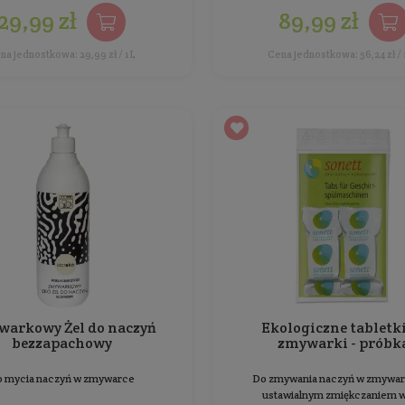
BESTSELLER
Ekologiczny płyn do mycia
naczyń Nagietek
Do mycia naczyń z substancjami aktywnymi
Z 