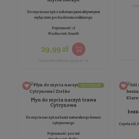
Płyn do mycia naczyń
Słoneczna Lawenda FAMILOVE
Do mycia naczyń o świeżym zapachu lawendy
Pojemność: 750 ml
Producent:
Yope
18,99 zł
Cena jednostkowa: 2,53 zł / 100 ml