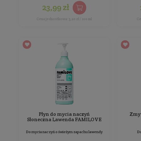
BESTSELLER
Ekologiczny nabłyszczacz do
zmywarek
Ekologiczny nabłyszczacz do zmywarki oparty