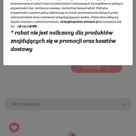
Wybierz zakres cen:
przetwarzane w celach oraz na podstawach wskazanych szczegółowo w
polityce
prywatności
(np. realizacja umowy, marketing bezpośredni).
Polityka
prywatności
zawiera pełną informację na temat przetwarzania danych przez
administratora wraz z prawami przysługującymi osobie, której dane dotyczą.
Szybki kontakt z administratorem:
sklep@kopalnia-zdrowia.pl
do kontaktu lub
0 zł
450 zł
tel.:
+48 732 728 888
* rabat nie jest naliczany dla produktów
Wybierz kategorie:
znajdujących się w promocji oraz kosztów
Rozwiń listę
dostawy
Filtruj
Sortowanie: