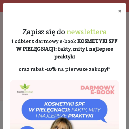
Program rabatowy
Eko pakowanie
×
Darmowa dostawa od 189 PLN
+48 732 728 888
Zapisz się do
newslettera
i odbierz darmowy e-book
KOSMETYKI SPF
W PIELĘGNACJI: fakty, mity i najlepsze
praktyki
oraz rabat
-10%
na pierwsze zakupy!*