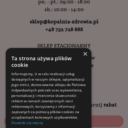
pn. - pt.: 09:00 - 18:00
sb.: 10:00 - 14:00
sklep@kopalnia-zdrowia.pl
+48 732 728 888
SKLEP STACJONARNY
×
ul. Wadowicka 6, Kraków
Ta strona używa plików
cookie
Kompleks Buma Square
godziny otwarcia:
Informujemy, iż w celu realizacji usług
dostępnych w naszym sklepie, optymalizacji
9:00 - 18:00 (pon-pt)
jego treści, dostosowania sklepu do Państwa
10:00 - 14:00 (sob)
indywidualnych potrzeb oraz wyświetlania,
personalizacji i mierzenia skuteczności
reklam w ramach zewnętrznych sieci
Zapisz się na
NEWSLETTER
i
zgarnij
rabat
reklamowych, korzystamy z informacji
zapisanych za pomocą plików cookies na
urządzeniach końcowych użytkowników.
Zapisz się
Dowiedz się więcej