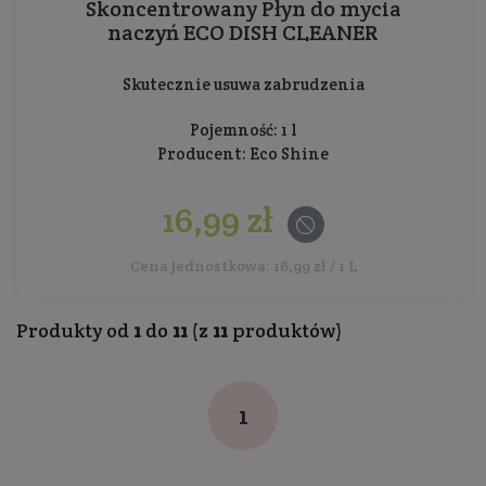
Skoncentrowany Płyn do mycia
naczyń ECO DISH CLEANER
Skutecznie usuwa zabrudzenia
Pojemność: 1 l
Producent:
Eco Shine
16,99 zł
Cena jednostkowa: 16,99 zł / 1 L
Produkty od
1
do
11
(z
11
produktów)
1