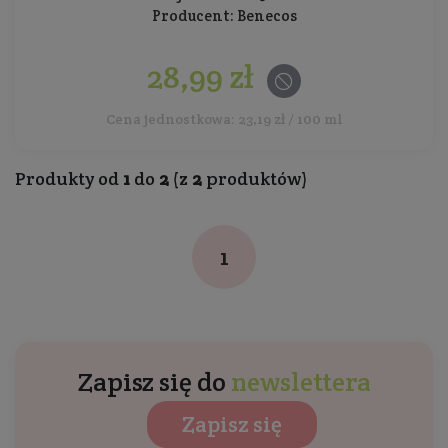
Producent:
Benecos
28,99 zł
Cena jednostkowa: 23,19 zł / 100 ml
Produkty od
1
do
2
(z
2
produktów)
1
Zapisz się do
newslettera
Zapisz się