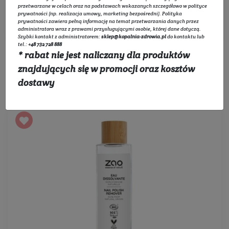
przetwarzane w celach oraz na podstawach wskazanych szczegółowo w
polityce
prywatności
(np. realizacja umowy, marketing bezpośredni).
Polityka
Filtruj
prywatności
zawiera pełną informację na temat przetwarzania danych przez
administratora wraz z prawami przysługującymi osobie, której dane dotyczą.
Szybki kontakt z administratorem:
sklep@kopalnia-zdrowia.pl
do kontaktu lub
tel.:
+48 732 728 888
* rabat nie jest naliczany dla produktów
znajdujących się w promocji oraz kosztów
Sortowanie:
dostawy