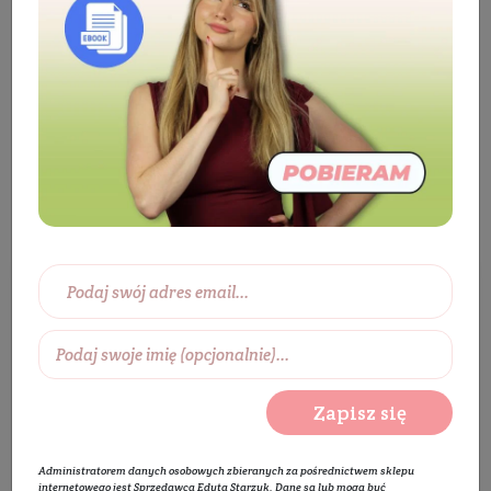
Kosmetyki
Paznokcie
Zmywacz do
paznokci
Zmywacz do paznokci
Wybierz zakres cen:
0 zł
450 zł
Wybierz producentów:
Zapisz się
Rozwiń listę
Administratorem danych osobowych zbieranych za pośrednictwem sklepu
internetowego jest Sprzedawca Edyta Starzyk. Dane są lub mogą być