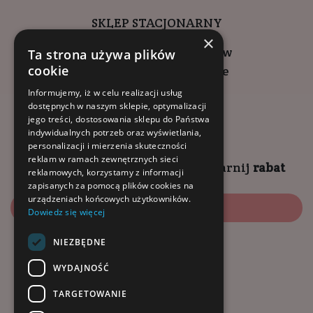
SKLEP STACJONARNY
×
ul. Wadowicka 6, Kraków
Ta strona używa plików
cookie
Kompleks Buma Square
godziny otwarcia:
Informujemy, iż w celu realizacji usług
dostępnych w naszym sklepie, optymalizacji
9:00 - 18:00 (pon-pt)
jego treści, dostosowania sklepu do Państwa
10:00 - 14:00 (sob)
indywidualnych potrzeb oraz wyświetlania,
personalizacji i mierzenia skuteczności
reklam w ramach zewnętrznych sieci
Zapisz się na
NEWSLETTER
i
zgarnij
rabat
reklamowych, korzystamy z informacji
zapisanych za pomocą plików cookies na
urządzeniach końcowych użytkowników.
Zapisz się
Dowiedz się więcej
NIEZBĘDNE
Dołącz do nas:
WYDAJNOŚĆ
TARGETOWANIE