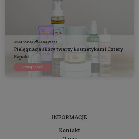
2024-03-22 08:12:54 przez
Pielęgnacja skóry twarzy kosmetykami Cztery
Szpaki
Czytaj całość
INFORMACJE
Kontakt
O nas