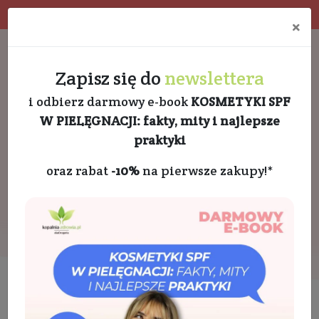
Program rabatowy
Eko pakowanie
×
Darmowa dostawa od 189 PLN
+48 732 728 888
Zapisz się do
newslettera
i odbierz darmowy e-book
KOSMETYKI SPF
W PIELĘGNACJI: fakty, mity i najlepsze
praktyki
oraz rabat
-10%
na pierwsze zakupy!*