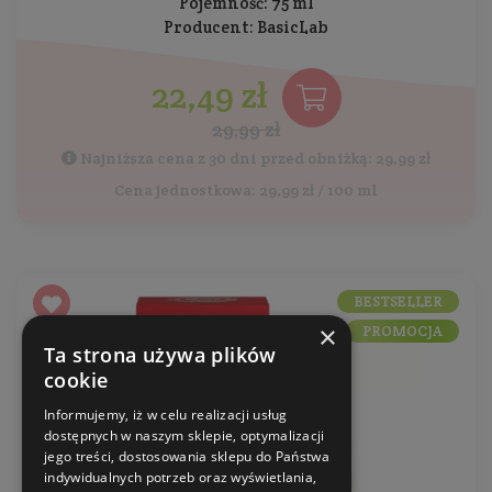
Pojemność: 75 ml
Producent:
BasicLab
22,49 zł
29,99 zł
Najniższa cena z 30 dni przed obniżką: 29,99 zł
Cena jednostkowa: 29,99 zł / 100 ml
BESTSELLER
×
PROMOCJA
Ta strona używa plików
cookie
Informujemy, iż w celu realizacji usług
dostępnych w naszym sklepie, optymalizacji
jego treści, dostosowania sklepu do Państwa
indywidualnych potrzeb oraz wyświetlania,