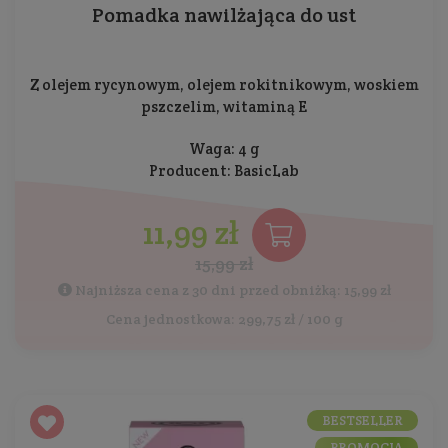
Pomadka nawilżająca do ust
Z olejem rycynowym, olejem rokitnikowym, woskiem
pszczelim, witaminą E
Waga: 4 g
Producent:
BasicLab
11,99 zł
15,99 zł
Najniższa cena z 30 dni przed obniżką: 15,99 zł
Cena jednostkowa: 299,75 zł / 100 g
BESTSELLER
PROMOCJA