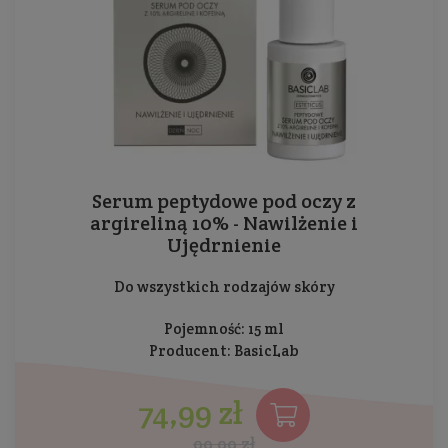
Serum peptydowe pod oczy z
argireliną 10% - Nawilżenie i
Ujędrnienie
Do wszystkich rodzajów skóry
Pojemność: 15 ml
Producent:
BasicLab
74,99 zł
99,99 zł