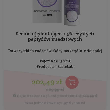
Serum ujędrniające 0,5% czystych
peptydów miedziowych
Do wszystkich rodzajów skóry, szczególnie dojrzałej
Pojemność: 30 ml
Producent:
BasicLab
202,49 zł
269,99 zł
Najniższa cena z 30 dni przed obniżką: 269,99 zł
Cena jednostkowa: 674,97 zł / 100 ml