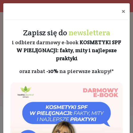
Program rabatowy
Eko pakowanie
×
Darmowa dostawa od 189 PLN
+48 732 728 888
Zapisz się do
newslettera
i odbierz darmowy e-book
KOSMETYKI SPF
W PIELĘGNACJI: fakty, mity i najlepsze
praktyki
oraz rabat
-10%
na pierwsze zakupy!*