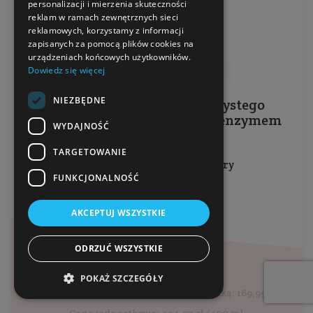
personalizacji i mierzenia skuteczności
reklam w ramach zewnętrznych sieci
reklamowych, korzystamy z informacji
zapisanych za pomocą plików cookies na
urządzeniach końcowych użytkowników.
Dowiedz się więcej
NIEZBĘDNE
Emulsyjne serum z 0,3% czystego
retinolu, 3% witaminą C i koenzymem
WYDAJNOŚĆ
Q10
TARGETOWANIE
Do wszystkich rodzajów skóry
FUNKCJONALNOŚĆ
Pojemność: 30 ml
Producent:
BasicLab
AKCEPTUJ WSZYSTKIE
127,49 zł
ODRZUĆ WSZYSTKIE
169,99 zł
POKAŻ SZCZEGÓŁY
Najniższa cena z 30 dni przed obniżką: 169,99 zł