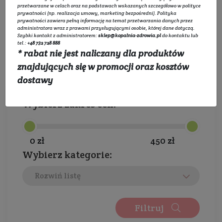
dermokosmetyki, z których słynie marka
przetwarzane w celach oraz na podstawach wskazanych szczegółowo w
polityce
prywatności
(np. realizacja umowy, marketing bezpośredni).
Polityka
Basiclab. Wyróżnia ją prostota i zaawansowane
prywatności
zawiera pełną informację na temat przetwarzania danych przez
administratora wraz z prawami przysługującymi osobie, której dane dotyczą.
składniki aktywne o wysokich stężeniach.
Szybki kontakt z administratorem:
sklep@kopalnia-zdrowia.pl
do kontaktu lub
Kosmetyki marki Basiclab są konkurencyjne i
tel.:
+48 732 728 888
* rabat nie jest naliczany dla produktów
ciężko znaleźć podobne produkty wśród innych
znajdujących się w promocji oraz kosztów
polskich marek. Marka ta promuje dbałość o
dostawy
barierę hydrolipidową skóry oraz edukuje o
niesamowitych właściwościach retinolu na
Wybierz zakres cen:
naszą skórę.
Marka Basiclab - czym się
0 zł
450 zł
charakteryzuje?
Wybierz kategorie:
Marka Basiclab jest znana głównie z mocno
Rozwiń listę
skoncentrowanych ser do twarzy oraz
kosmetyków, które bazują na zaawansowanych
Filtruj
składach o udowodnionym działaniu