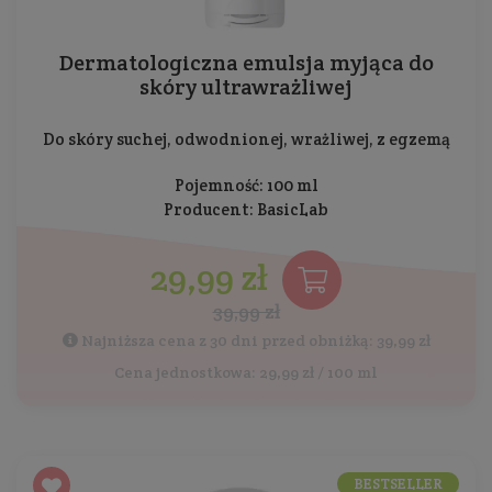
Dermatologiczna emulsja myjąca do
skóry ultrawrażliwej
Do skóry suchej, odwodnionej, wrażliwej, z egzemą
Pojemność: 100 ml
Producent:
BasicLab
29,99 zł
39,99 zł
Najniższa cena z 30 dni przed obniżką: 39,99 zł
Cena jednostkowa: 29,99 zł / 100 ml
BESTSELLER