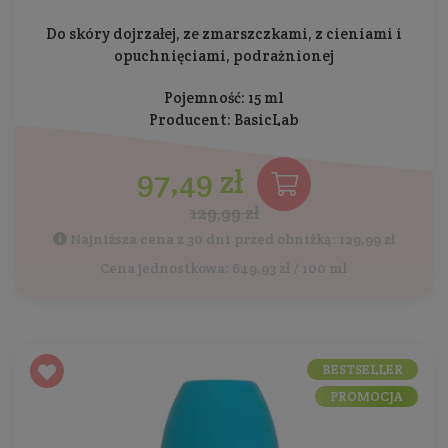
Do skóry dojrzałej, ze zmarszczkami, z cieniami i
opuchnięciami, podrażnionej
Pojemność: 15 ml
Producent:
BasicLab
97,49 zł
129,99 zł
Najniższa cena z 30 dni przed obniżką: 129,99 zł
Cena jednostkowa: 649,93 zł / 100 ml
BESTSELLER
PROMOCJA