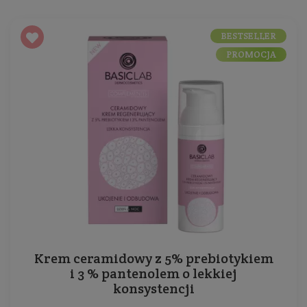
formie emulsji z witaminą C i komórkami
macierzystymi.
BESTSELLER
PROMOCJA
Krem ceramidowy z 5% prebiotykiem
i 3 % pantenolem o lekkiej
konsystencji