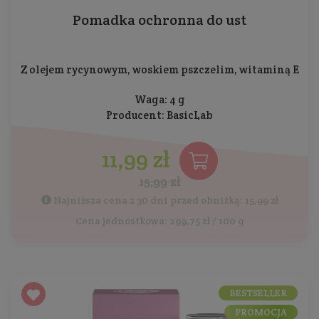
Pomadka ochronna do ust
Z olejem rycynowym, woskiem pszczelim, witaminą E
Waga: 4 g
Producent:
BasicLab
11,99 zł
15,99 zł
Najniższa cena z 30 dni przed obniżką: 15,99 zł
Cena jednostkowa: 299,75 zł / 100 g
BESTSELLER
PROMOCJA