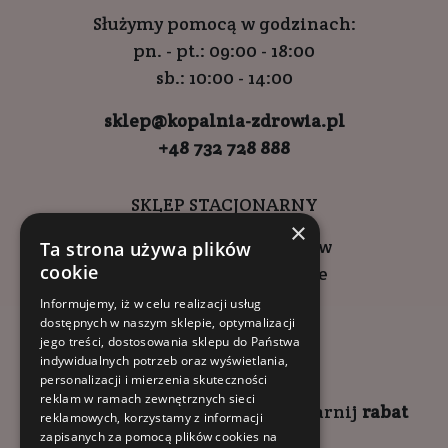
Służymy pomocą w godzinach:
pn. - pt.: 09:00 - 18:00
sb.: 10:00 - 14:00
sklep@kopalnia-zdrowia.pl
+48 732 728 888
SKLEP STACJONARNY
×
ul. Wadowicka 6, Kraków
Ta strona używa plików
cookie
Kompleks Buma Square
godziny otwarcia:
Informujemy, iż w celu realizacji usług
dostępnych w naszym sklepie, optymalizacji
9:00 - 18:00 (pon-pt)
jego treści, dostosowania sklepu do Państwa
10:00 - 14:00 (sob)
indywidualnych potrzeb oraz wyświetlania,
personalizacji i mierzenia skuteczności
reklam w ramach zewnętrznych sieci
Zapisz się na
NEWSLETTER
i
zgarnij
rabat
reklamowych, korzystamy z informacji
zapisanych za pomocą plików cookies na