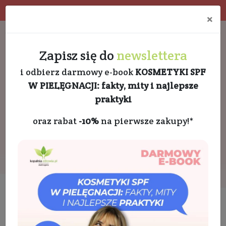
Program rabatowy
Eko pakowanie
×
Darmowa dostawa od 189 PLN
+48 732 728 888
Zapisz się do
newslettera
i odbierz darmowy e-book
KOSMETYKI SPF
W PIELĘGNACJI: fakty, mity i najlepsze
praktyki
oraz rabat
-10%
na pierwsze zakupy!*