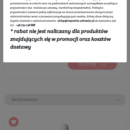
Wybierz zakres cen:
przetwarzane w celach oraz na podstawach wskazanych szczegółowo w
polityce
prywatności
(np. realizacja umowy, marketing bezpośredni).
Polityka
prywatności
zawiera pełną informację na temat przetwarzania danych przez
administratora wraz z prawami przysługującymi osobie, której dane dotyczą.
Szybki kontakt z administratorem:
sklep@kopalnia-zdrowia.pl
do kontaktu lub
0 zł
450 zł
tel.:
+48 732 728 888
* rabat nie jest naliczany dla produktów
Wybierz kategorie:
znajdujących się w promocji oraz kosztów
Rozwiń listę
dostawy
Filtruj
Sortowanie: