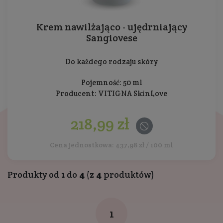
Krem nawilżająco - ujędrniający
Sangiovese
Do każdego rodzaju skóry
Pojemność: 50 ml
Producent:
VITIGNA SkinLove
218,99 zł
Cena jednostkowa: 437,98 zł / 100 ml
Produkty od
1
do
4
(z
4
produktów)
1