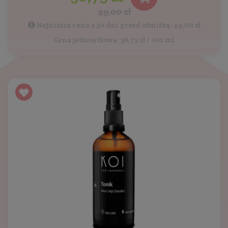
49,00 zł
Najniższa cena z 30 dni przed obniżką: 49,00 zł
Cena jednostkowa: 36,75 zł / 100 ml