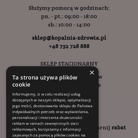
Służymy pomocą w godzinach:
pn. - pt.: 09:00 - 18:00
sb.: 10:00 - 14:00
sklep@kopalnia-zdrowia.pl
+48 732 728 888
SKLEP STACJONARNY
×
ul. Wadowicka 6, Kraków
Ta strona używa plików
cookie
Kompleks Buma Square
godziny otwarcia:
Informujemy, iż w celu realizacji usług
dostępnych w naszym sklepie, optymalizacji
9:00 - 18:00 (pon-pt)
jego treści, dostosowania sklepu do Państwa
10:00 - 14:00 (sob)
indywidualnych potrzeb oraz wyświetlania,
personalizacji i mierzenia skuteczności
reklam w ramach zewnętrznych sieci
Zapisz się na
NEWSLETTER
i
zgarnij
rabat
reklamowych, korzystamy z informacji
zapisanych za pomocą plików cookies na