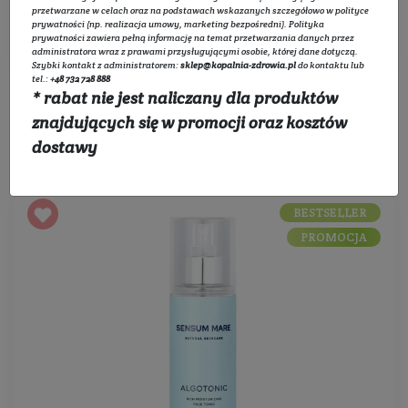
przetwarzane w celach oraz na podstawach wskazanych szczegółowo w
polityce
prywatności
(np. realizacja umowy, marketing bezpośredni).
Polityka
Filtruj
prywatności
zawiera pełną informację na temat przetwarzania danych przez
administratora wraz z prawami przysługującymi osobie, której dane dotyczą.
Szybki kontakt z administratorem:
sklep@kopalnia-zdrowia.pl
do kontaktu lub
tel.:
+48 732 728 888
* rabat nie jest naliczany dla produktów
znajdujących się w promocji oraz kosztów
Sortowanie:
dostawy
BESTSELLER
PROMOCJA