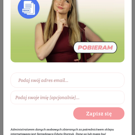
Składniki aktywne
Algi
Tonik do
twarzy z algami
Tonik do twarzy z algami
Wybierz zakres cen:
0 zł
450 zł
Wybierz producentów:
Zapisz się
Rozwiń listę
Administratorem danych osobowych zbieranych za pośrednictwem sklepu
internetowego jest Sprzedawca Edyta Starzyk. Dane są lub mogą być