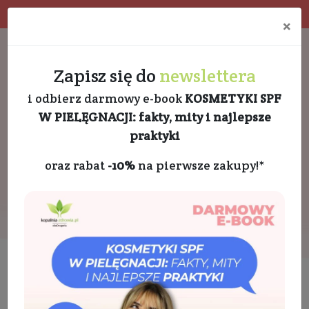
Program rabatowy
Eko pakowanie
×
Darmowa dostawa od 189 PLN
+48 732 728 888
Zapisz się do
newslettera
i odbierz darmowy e-book
KOSMETYKI SPF
W PIELĘGNACJI: fakty, mity i najlepsze
praktyki
oraz rabat
-10%
na pierwsze zakupy!*