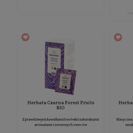
Herbata Zielona Green Tea
Lemon BIO
Wzbogacona o skórkę cytryny i nutę naturalnego
aromatu cytrynowego
Ilość: 1 op. (25 saszetek)
Producent:
Baristea
24,99 zł
Cena jednostkowa: 24,99 zł / 1 op.