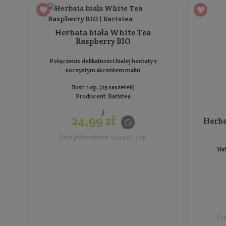
Resetuj
Sortowanie:
Herbata biała White Tea
Raspberry BIO
Połączenie delikatności białej herbaty z
soczystym akcentem malin
Ilość: 1 op. (25 saszetek)