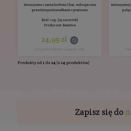
BIO
Z prawdziwymi kawałkami borówki i naturalnymi
aromatami czerwonych owoców
Ilość: 1 op. (25 saszetek)
Producent:
Baristea
24,99 zł
Cena jednostkowa: 24,99 zł / 1 op.