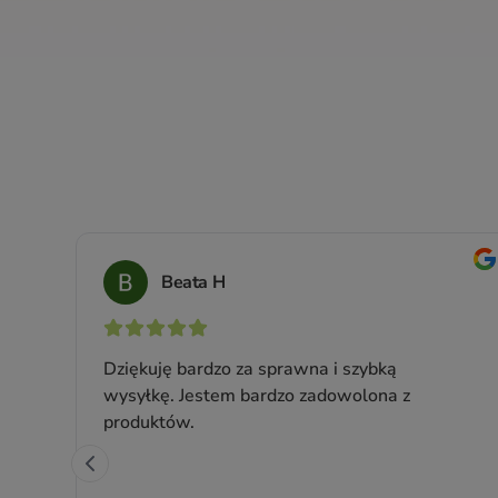
Herbata Czarna Black Tea Chai
BIO
Intensywna czarna herbata Chai, wzbogacona
prawdziwymi kawałkami cynamonu
Ilość: 1 op. (25 saszetek)
Producent:
Baristea
24,99 zł
Cena jednostkowa: 24,99 zł / 1 op.