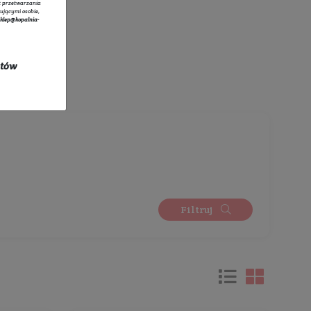
tratorem danych osobowych zbieranych za pośrednictwem sklepu
owego jest Sprzedawca Edyta Starzyk. Dane są lub mogą być
rzane w celach oraz na podstawach wskazanych szczegółowo w
 prywatności
(np. realizacja umowy, marketing bezpośredni).
 prywatności
zawiera pełną informację na temat przetwarzania
rzez administratora wraz z prawami przysługującymi osobie,
ane dotyczą. Szybki kontakt z administratorem:
sklep@kopalnia-
pl
do kontaktu lub tel.:
+48 732 728 888
ych się w promocji oraz kosztów