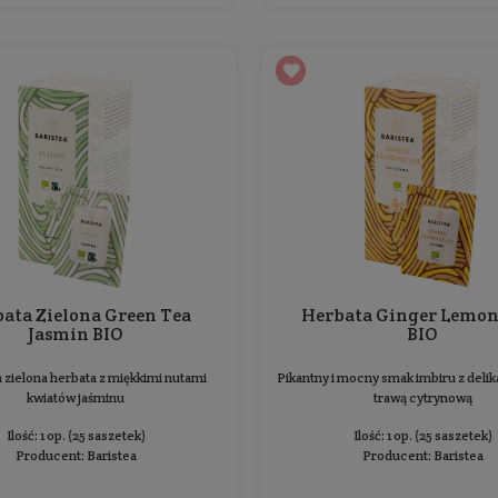
Herbata Rooibos Ekologiczna
BIO
Naturalna świeżość i słodki smak
In
Ilość: 1 op. (25 saszetek)
Producent:
Baristea
24,99 zł
Cena jednostkowa: 24,99 zł / 1 op.