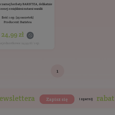
BIO
Klasyczna angielska czarna herbata o mocnym
Ni
smaku i zrównoważonym aromacie
Ilość: 1 op. (25 saszetek)
Producent:
Baristea
24,99 zł
Cena jednostkowa: 24,99 zł / 1 op.