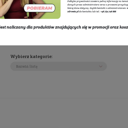
Adminis
internet
przetwa
Baristea
polityce
Polityka
danych p
której d
zdrowia.
* rabat nie jest naliczany dla produktów znajdując
dostawy
Wybierz kategorie:
Rozwiń listę
450 zł