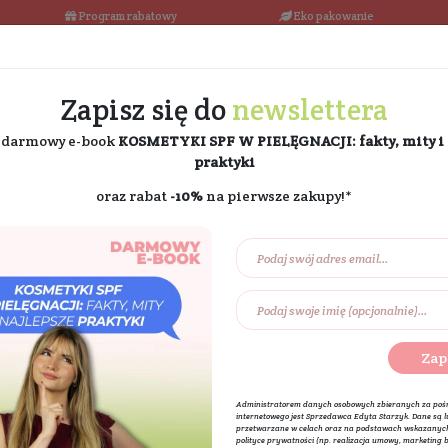
łka w 24h
Program rabatowy
Darmowa dostawa od 189 PLN
Zapisz się do
ne
i odbierz darmowy e-book
KOSMETYKI SPF W PIE
praktyki
oraz rabat
-10%
na pierw
Na prezent
Eko dom
Składniki akt