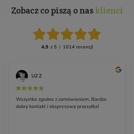
Herbata Czarna Black Tea
Vanilla BIO
intensywnej czarnej herbaty BARISTEA, delikatnie
połączonej z miękkimi nutami wanilii
Ilość: 1 op. (25 saszetek)
Producent:
Baristea
24,99 zł
Cena jednostkowa: 24,99 zł / 1 op.