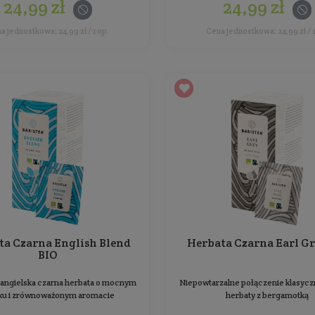
Herbata Zielona Green Tea
Jasmin BIO
Delikatna zielona herbata z miękkimi nutami
Pik
kwiatów jaśminu
Ilość: 1 op. (25 saszetek)
Producent:
Baristea