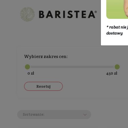
Producenci
Baristea
Wybierz zakres cen:
0 zł