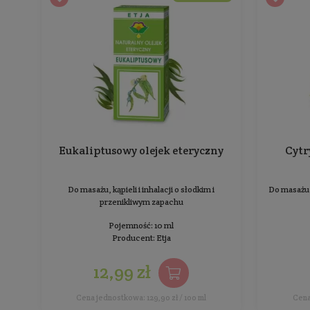
Do masażu, kąpieli i inhalacji o lekkim kwiatowym
zapachu
Pojemność: 10 ml
Producent:
Etja
14,99 zł
Cena jednostkowa: 149,90 zł / 100 ml
BESTSELLER