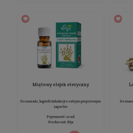
Eukaliptusowy olejek eteryczny
Do masażu, kąpieli i inhalacji o słodkim i
przenikliwym zapachu
Pojemność: 10 ml
Producent:
Etja
12,99 zł
Cena jednostkowa: 129,90 zł / 100 ml