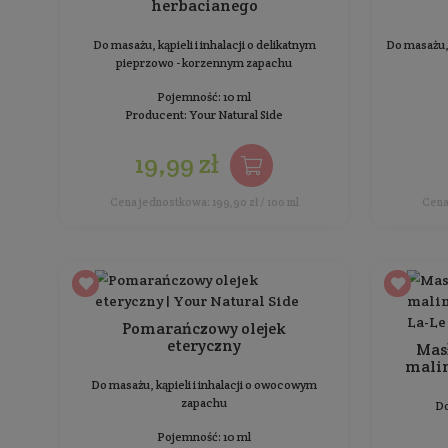
Cedrowy olejek eteryczny
Do masażu, kąpieli i inhalacji o zapachu drewna i
żywicy
Pojemność: 10 ml
Producent:
Etja
12,99 zł
Cena jednostkowa: 129,90 zł / 100 ml