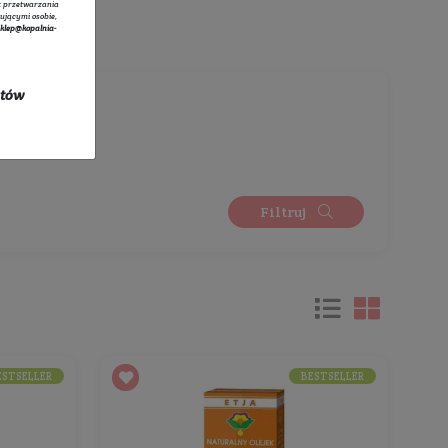
tratorem danych osobowych zbieranych za pośrednictwem sklepu
owego jest Sprzedawca Edyta Starzyk. Dane są lub mogą być
rzane w celach oraz na podstawach wskazanych szczegółowo w
 prywatności
(np. realizacja umowy, marketing bezpośredni).
 prywatności
zawiera pełną informację na temat przetwarzania
rzez administratora wraz z prawami przysługującymi osobie,
ane dotyczą. Szybki kontakt z administratorem:
sklep@kopalnia-
pl
do kontaktu lub tel.:
+48 732 728 888
ych się w promocji oraz kosztów