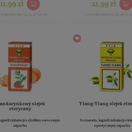
Lemongrasowy olejek
eteryczny
Do masażu, kąpieli i inhalacji o cytrusowo -
Do m
owocowym zapachu