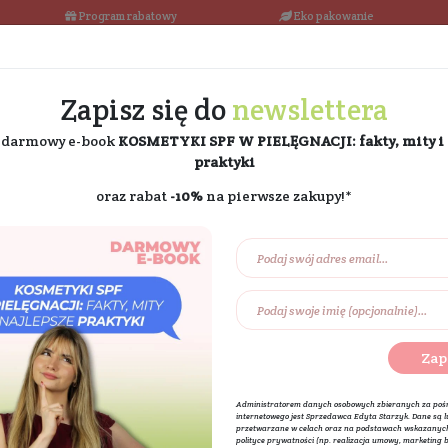
łka w 24h
Program rabatowy
Darmowa dostawa od 189 PLN
Zapisz się do
ne
i odbierz darmowy e-book
KOSMETYKI SPF W PIE
praktyki
oraz rabat
-10%
na pierw
Na prezent
Eko dom
Składniki akt