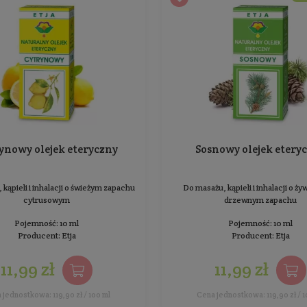
Do masażu, kąpieli i inhalacji o delikatnym
Do 
pieprzowo - korzennym zapachu
Pojemność: 10 ml
Producent:
Etja
13,99 zł
Cena jednostkowa: 139,90 zł / 100 ml