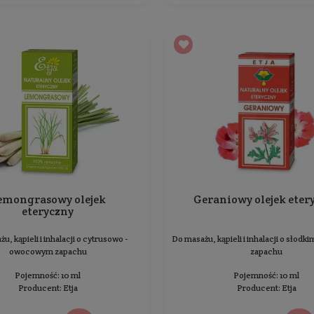
Cytrynowy olejek eteryczny
Do masażu, kąpieli i inhalacji o świeżym zapachu
cytrusowym
Pojemność: 10 ml
Producent:
Etja
11,99 zł
Cena jednostkowa: 119,90 zł / 100 ml