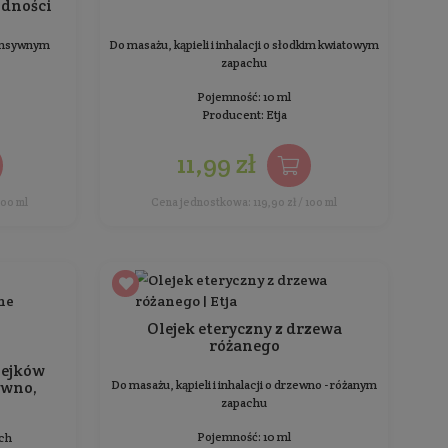
Ylang-Ylang olejek eteryczny
Kadzi
Do masażu, kąpieli i inhalacji o kwiatowo -
Posiada wła
egzotycznym zapachu
przeciwz
prze
Pojemność: 10 ml
Producent:
Etja
18,99 zł
Cena jednostkowa: 189,90 zł / 100 ml
Cena 