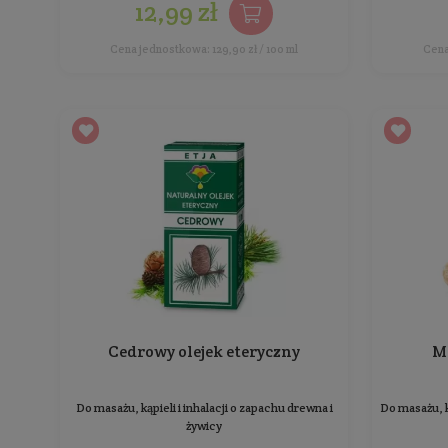
Miętowy olejek eteryczny
Do masażu, kąpieli i inhalacji o ostrym pieprzowym
zapachu