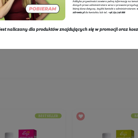
eteryczne
Adminis
internet
przetwa
polityce
Polityka
danych p
której d
zdrowia.
* rabat nie jest naliczany dla produktów znajdując
Wybierz producentów:
dostawy
Rozwiń listę
450 zł