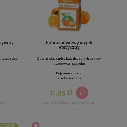
BESTSELLER
Bergamotowy olejek eteryczny
P