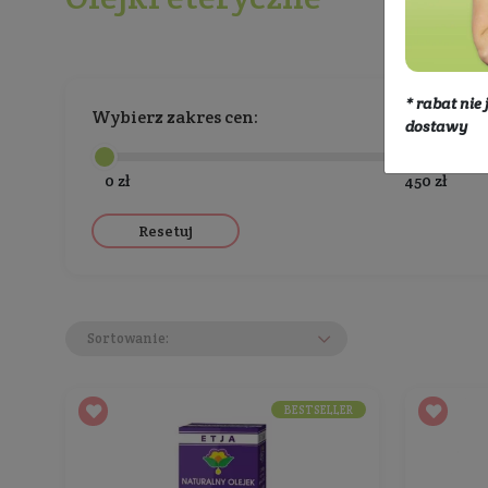
Eko dom
Aromaterapia
Olejki 
Olejki eteryczne
Wybierz zakres cen:
0 zł
Resetuj