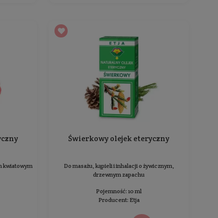
Sosnowy olejek eteryczny
Rozmar
Do masażu, kąpieli i inhalacji o żywicznym,
Do masaż
drzewnym zapachu
Pojemność: 10 ml
Producent:
Etja
11,99 zł
Cena jednostkowa: 119,90 zł / 100 ml
Cena 