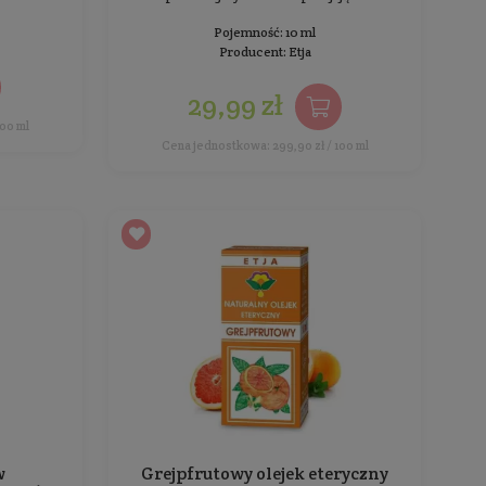
Pojemność: 10 ml
Producent:
Etja
21,99 zł
Cena jednostkowa: 219,90 zł / 100 ml
Cena 