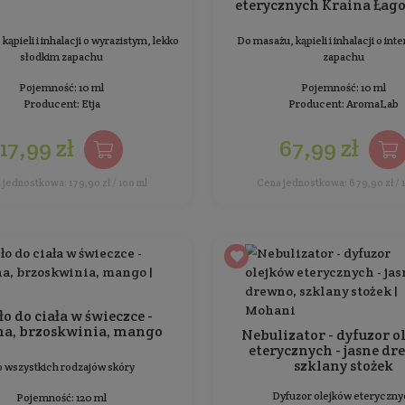
Mandarynkowy olejek
eteryczny
Do masażu, kąpieli i inhalacji o słodkim owocowym
zapachu
Pojemność: 10 ml
Producent:
Etja
13,99 zł
Cena jednostkowa: 139,90 zł / 100 ml