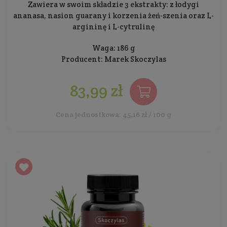
Zawiera w swoim składzie 3 ekstrakty: z łodygi
ananasa, nasion guarany i korzenia żeń-szenia oraz L-
argininę i L-cytrulinę
Waga: 186 g
Producent:
Marek Skoczylas
83,99 zł
Cena jednostkowa: 45,16 zł / 100 g