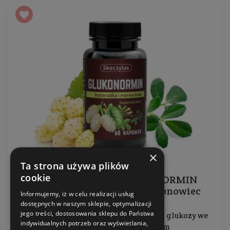
×
Ta strona używa plików
cookie
Suplement diety - GLUKONORMIN
kozieradka, morwa, cynamonowiec
Informujemy, iż w celu realizacji usług
dostępnych w naszym sklepie, optymalizacji
jego treści, dostosowania sklepu do Państwa
Pomaga utrzymać prawidłowy poziom glukozy we
indywidualnych potrzeb oraz wyświetlania,
krwi, wspomaga metabolizm