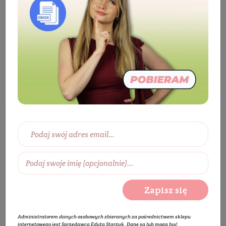
Suplementy
Dla mężczyzn
Dla mężczyzn
Wybierz zakres cen:
0 zł
450 zł
Wybierz producentów:
Zapisz się
Rozwiń listę
Administratorem danych osobowych zbieranych za pośrednictwem sklepu
internetowego jest Sprzedawca Edyta Starzyk. Dane są lub mogą być