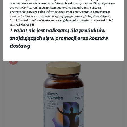
Filtruj
przetwarzane w celach oraz na podstawach wskazanych szczegółowo w
polityce
prywatności
(np. realizacja umowy, marketing bezpośredni).
Polityka
prywatności
zawiera pełną informację na temat przetwarzania danych przez
administratora wraz z prawami przysługującymi osobie, której dane dotyczą.
Szybki kontakt z administratorem:
sklep@kopalnia-zdrowia.pl
do kontaktu lub
tel.:
+48 732 728 888
* rabat nie jest naliczany dla produktów
znajdujących się w promocji oraz kosztów
Sortowanie:
dostawy