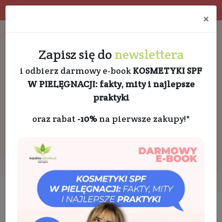
Program rabatowy
Eko pakowanie
×
Darmowa dostawa od 189 PLN
+48 732 728 888
Zapisz się do
newslettera
i odbierz darmowy e-book
KOSMETYKI SPF
W PIELĘGNACJI: fakty, mity i najlepsze
praktyki
oraz rabat
-10%
na pierwsze zakupy!*