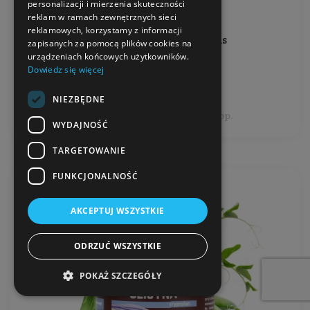
personalizacji i mierzenia skuteczności
reklam w ramach zewnętrznych sieci
Ilość: 1 op. (60 kapsułek)
reklamowych, korzystamy z informacji
Producent:
Marek Skoczylas
zapisanych za pomocą plików cookies na
urządzeniach końcowych użytkowników.
Dowiedz się więcej
42,99 zł
NIEZBĘDNE
Cena jednostkowa: 42,99 zł / 1 op.
WYDAJNOŚĆ
TARGETOWANIE
FUNKCJONALNOŚĆ
AKCEPTUJ WSZYSTKIE
ODRZUĆ WSZYSTKIE
POKAŻ SZCZEGÓŁY