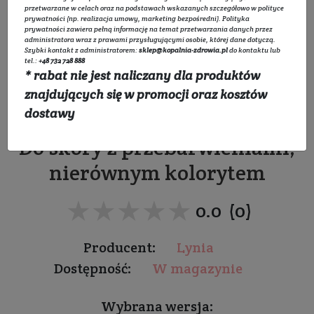
przetwarzane w celach oraz na podstawach wskazanych szczegółowo w
polityce
prywatności
(np. realizacja umowy, marketing bezpośredni).
Polityka
prywatności
zawiera pełną informację na temat przetwarzania danych przez
administratora wraz z prawami przysługującymi osobie, której dane dotyczą.
Szybki kontakt z administratorem:
sklep@kopalnia-zdrowia.pl
do kontaktu lub
tel.:
+48 732 728 888
* rabat nie jest naliczany dla produktów
Ampułka PRO z witaminą
znajdujących się w promocji oraz kosztów
C 15%
dostawy
Do skóry z przebarwieniami,
nierównym kolorytem
★★★★★
★★★★★
0.0 (0)
Producent:
Lynia
Dostępność:
W magazynie
Wybrana wersja: