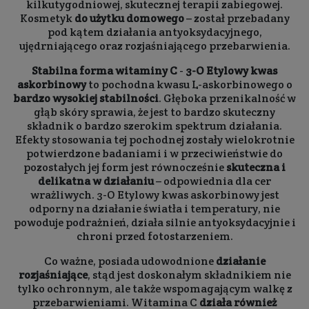
kilkutygodniowej, skutecznej terapii zabiegowej.
Kosmetyk
do użytku domowego
– został przebadany
pod kątem działania antyoksydacyjnego,
ujędrniającego oraz rozjaśniającego przebarwienia.
Stabilna forma witaminy C
-
3-O Etylowy kwas
askorbinowy
to pochodna kwasu L-askorbinowego o
bardzo wysokiej stabilności
. Głęboka przenikalność w
głąb skóry sprawia, że jest to bardzo skuteczny
składnik o bardzo szerokim spektrum działania.
Efekty stosowania tej pochodnej zostały wielokrotnie
potwierdzone badaniami i w przeciwieństwie do
pozostałych jej form jest równocześnie
skuteczna i
delikatna w działaniu
– odpowiednia dla cer
wrażliwych. 3-O Etylowy kwas askorbinowy jest
odporny na działanie światła i temperatury, nie
powoduje podrażnień, działa silnie antyoksydacyjnie i
chroni przed fotostarzeniem.
Co ważne, posiada udowodnione
działanie
rozjaśniające
, stąd jest doskonałym składnikiem nie
tylko ochronnym, ale także wspomagającym walkę z
przebarwieniami. Witamina C
działa również