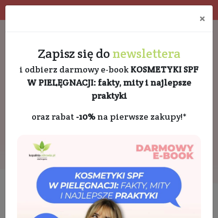
Program rabatowy
Eko pakowanie
×
Darmowa dostawa od 189 PLN
+48 732 728 888
Zapisz się do
newslettera
i odbierz darmowy e-book
KOSMETYKI SPF
W PIELĘGNACJI: fakty, mity i najlepsze
praktyki
oraz rabat
-10%
na pierwsze zakupy!*