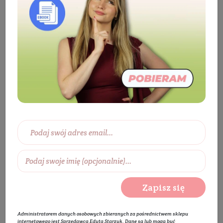
Kosmetyki
Twarz
Pielęgnacja twarzy
Pielęgnacja brwi i rzęs
Ampułka PRO z
witaminą C 15%
BESTSELLER
KUP ZA 89 ZŁ - KREM GRATIS
Zapisz się
Administratorem danych osobowych zbieranych za pośrednictwem sklepu
internetowego jest Sprzedawca Edyta Starzyk. Dane są lub mogą być