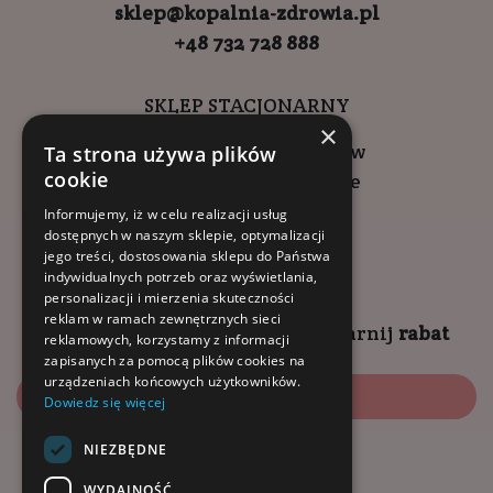
sklep@kopalnia-zdrowia.pl
+48 732 728 888
SKLEP STACJONARNY
×
ul. Wadowicka 6, Kraków
Ta strona używa plików
cookie
Kompleks Buma Square
godziny otwarcia:
Informujemy, iż w celu realizacji usług
dostępnych w naszym sklepie, optymalizacji
9:00 - 18:00 (pon-pt)
jego treści, dostosowania sklepu do Państwa
10:00 - 14:00 (sob)
indywidualnych potrzeb oraz wyświetlania,
personalizacji i mierzenia skuteczności
reklam w ramach zewnętrznych sieci
Zapisz się na
NEWSLETTER
i
zgarnij
rabat
reklamowych, korzystamy z informacji
zapisanych za pomocą plików cookies na
urządzeniach końcowych użytkowników.
Zapisz się
Dowiedz się więcej
NIEZBĘDNE
Dołącz do nas:
WYDAJNOŚĆ