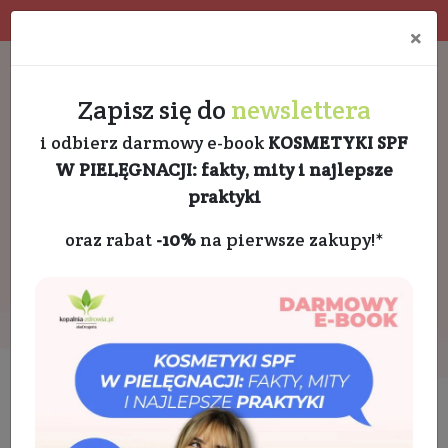
Program rabatowy
Eko pakowanie
×
Darmowa dostawa od 189 PLN
+48 732 728 888
Zapisz się do
newslettera
i odbierz darmowy e-book
KOSMETYKI SPF
W PIELĘGNACJI: fakty, mity i najlepsze
praktyki
oraz rabat
-10%
na pierwsze zakupy!*