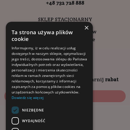
+48 732 728 888
SKLEP STACJONARNY
×
ul. Wadowicka 6, Kraków
Ta strona używa plików
cookie
Kompleks Buma Square
godziny otwarcia:
Informujemy, iż w celu realizacji usług
dostępnych w naszym sklepie, optymalizacji
9:00 - 18:00 (pon-pt)
jego treści, dostosowania sklepu do Państwa
10:00 - 14:00 (sob)
indywidualnych potrzeb oraz wyświetlania,
personalizacji i mierzenia skuteczności
reklam w ramach zewnętrznych sieci
Zapisz się na
NEWSLETTER
i
zgarnij
rabat
reklamowych, korzystamy z informacji
zapisanych za pomocą plików cookies na
urządzeniach końcowych użytkowników.
Zapisz się
Dowiedz się więcej
NIEZBĘDNE
Dołącz do nas:
WYDAJNOŚĆ