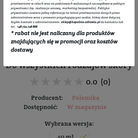
przetwarzane w celach oraz na podstawach wskazanych szczegółowo w
polityce
prywatności
(np. realizacja umowy, marketing bezpośredni).
Polityka
prywatności
zawiera pełną informację na temat przetwarzania danych przez
administratora wraz z prawami przysługującymi osobie, której dane dotyczą.
Szybki kontakt z administratorem:
sklep@kopalnia-zdrowia.pl
do kontaktu lub
tel.:
+48 732 728 888
* rabat nie jest naliczany dla produktów
Antyoksydacyjny krem
znajdujących się w promocji oraz kosztów
nawilżający
dostawy
Do wszystkich rodzajów skóry
★★★★★
★★★★★
0.0 (0)
Producent:
Polemika
Dostępność:
W magazynie
Wybrana wersja:
50 ml