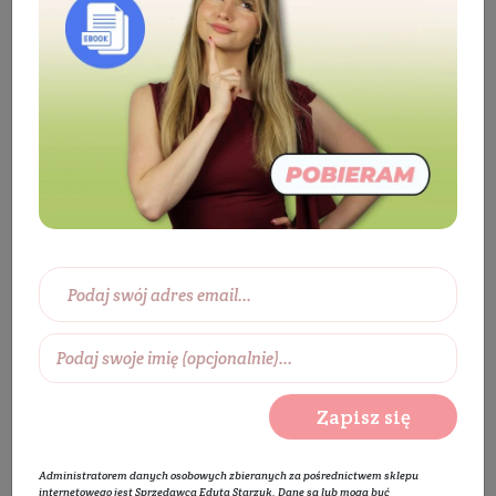
Kosmetyki
Twarz
Pielęgnacja twarzy
Krem do twarzy
Krem do twarzy na dzień
Antyoksydacyjny krem nawilżający
KUP ZA 199 ZŁ - MGIEŁKA GRATIS
PROMOCJA
Zapisz się
Administratorem danych osobowych zbieranych za pośrednictwem sklepu
internetowego jest Sprzedawca Edyta Starzyk. Dane są lub mogą być