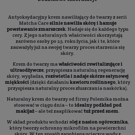
Antyoksydacyjny krem nawilżający do twarzy z serii
Matcha Care
silnie nawilża skórę i hamuje
powstawanie zmarszczek
. Nadaje się do każdego typu
cery. Z jego naturalnych właściwości skorzystają
zarówno osoby po 25. roku życia, jak i te, które
zauważyły już na swojej twarzy proces starzenia się
skóry.
Krem do twarzy ma
właściwości rewitalizujące i
ultraodżywcze
, przyspiesza naturalną regenerację
skóry, wygładza,
rozświetla i nadaje skórze satynowej
miękkości
(dzięki działaniu
kawioru roślinnego
, który
przyspiesza naturalny proces złuszczania naskórka).
Naturalny krem do twarzy od firmy Polemika można
stosować w ciągu dnia – to
idealny podkład pod
makijaż
– ale też zaaplikować
tuż przed snem
.
W skład produktu wchodzi
olej z nasion ogórecznika
,
który tworzy ochronny mikrofilm na powierzchni
skóry. W ten sposób zapobiega ucieczce wody z