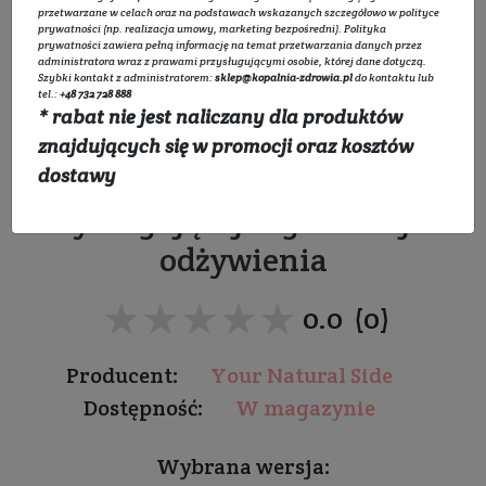
przetwarzane w celach oraz na podstawach wskazanych szczegółowo w
polityce
prywatności
(np. realizacja umowy, marketing bezpośredni).
Polityka
prywatności
zawiera pełną informację na temat przetwarzania danych przez
administratora wraz z prawami przysługującymi osobie, której dane dotyczą.
Szybki kontakt z administratorem:
sklep@kopalnia-zdrowia.pl
do kontaktu lub
tel.:
+48 732 728 888
* rabat nie jest naliczany dla produktów
Glinka biała
znajdujących się w promocji oraz kosztów
Do skóry suchej i delikatnej,
dostawy
wymagającej regeneracji i
odżywienia
★★★★★
★★★★★
0.0 (0)
Producent:
Your Natural Side
Dostępność:
W magazynie
Wybrana wersja: