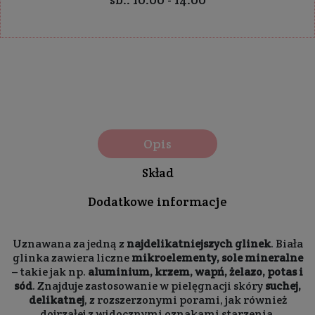
Opis
Skład
Dodatkowe informacje
Uznawana za jedną z
najdelikatniejszych glinek
. Biała
glinka zawiera liczne
mikroelementy, sole mineralne
– takie jak np.
aluminium, krzem, wapń, żelazo, potas i
sód
. Znajduje zastosowanie w pielęgnacji skóry
suchej,
delikatnej
, z rozszerzonymi porami, jak również
dojrzałej z widocznymi oznakami starzenia,