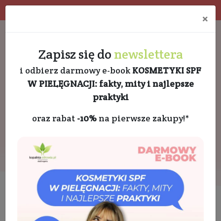
Program rabatowy
Eko pakowanie
×
Darmowa dostawa od 189 PLN
+48 732 728 888
Zapisz się do
newslettera
i odbierz darmowy e-book
KOSMETYKI SPF
W PIELĘGNACJI: fakty, mity i najlepsze
praktyki
oraz rabat
-10%
na pierwsze zakupy!*