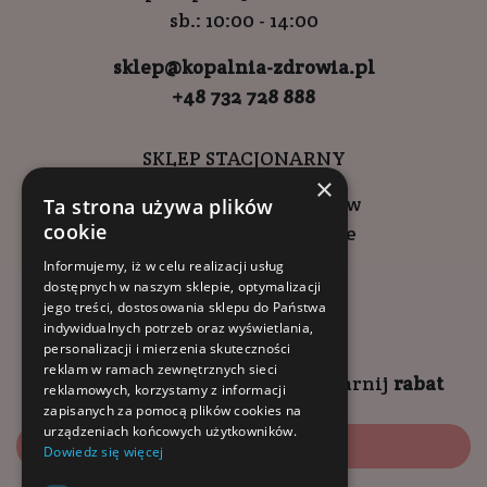
sb.: 10:00 - 14:00
sklep@kopalnia-zdrowia.pl
+48 732 728 888
SKLEP STACJONARNY
×
ul. Wadowicka 6, Kraków
Ta strona używa plików
cookie
Kompleks Buma Square
godziny otwarcia:
Informujemy, iż w celu realizacji usług
dostępnych w naszym sklepie, optymalizacji
9:00 - 18:00 (pon-pt)
jego treści, dostosowania sklepu do Państwa
10:00 - 14:00 (sob)
indywidualnych potrzeb oraz wyświetlania,
personalizacji i mierzenia skuteczności
reklam w ramach zewnętrznych sieci
Zapisz się na
NEWSLETTER
i
zgarnij
rabat
reklamowych, korzystamy z informacji
zapisanych za pomocą plików cookies na
urządzeniach końcowych użytkowników.
Zapisz się
Dowiedz się więcej