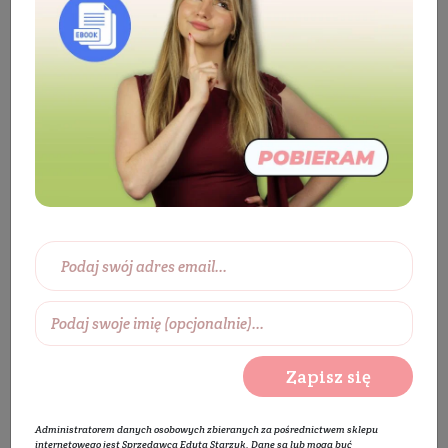
Kosmetyki
Twarz
Pielęgnacja twarzy
Maska do twarzy
Maska do cery wrażliwej
Glinka biała
Zapisz się
Administratorem danych osobowych zbieranych za pośrednictwem sklepu
internetowego jest Sprzedawca Edyta Starzyk. Dane są lub mogą być