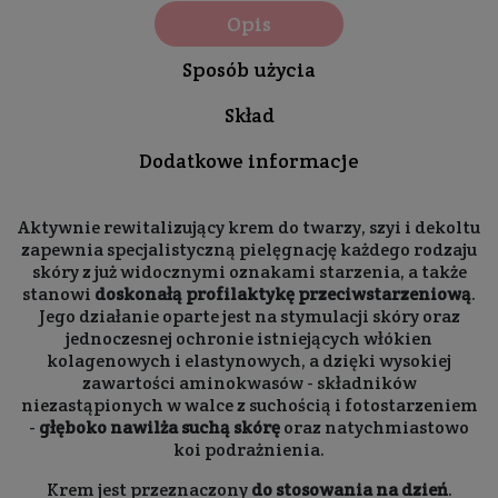
Opis
Sposób użycia
Skład
Dodatkowe informacje
Aktywnie rewitalizujący krem do twarzy, szyi i dekoltu
zapewnia specjalistyczną pielęgnację każdego rodzaju
skóry z już widocznymi oznakami starzenia, a także
stanowi
doskonałą profilaktykę przeciwstarzeniową
.
Jego działanie oparte jest na stymulacji skóry oraz
jednoczesnej ochronie istniejących włókien
kolagenowych i elastynowych, a dzięki wysokiej
zawartości aminokwasów - składników
niezastąpionych w walce z suchością i fotostarzeniem
-
głęboko nawilża suchą skórę
oraz natychmiastowo
koi podrażnienia.
Krem jest przeznaczony
do stosowania na dzień
.