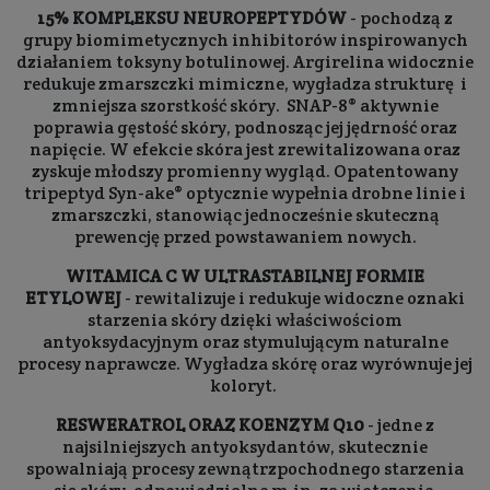
15% KOMPLEKSU NEUROPEPTYDÓW
- pochodzą z
grupy biomimetycznych inhibitorów inspirowanych
działaniem toksyny botulinowej. Argirelina widocznie
redukuje zmarszczki mimiczne, wygładza strukturę i
zmniejsza szorstkość skóry. SNAP-8® aktywnie
poprawia gęstość skóry, podnosząc jej jędrność oraz
napięcie. W efekcie skóra jest zrewitalizowana oraz
zyskuje młodszy promienny wygląd. Opatentowany
tripeptyd Syn-ake® optycznie wypełnia drobne linie i
zmarszczki, stanowiąc jednocześnie skuteczną
prewencję przed powstawaniem nowych.
WITAMICA C W ULTRASTABILNEJ FORMIE
ETYLOWEJ
- rewitalizuje i redukuje widoczne oznaki
starzenia skóry dzięki właściwościom
antyoksydacyjnym oraz stymulującym naturalne
procesy naprawcze. Wygładza skórę oraz wyrównuje jej
koloryt.
RESWERATROL ORAZ KOENZYM Q10
- jedne z
najsilniejszych antyoksydantów, skutecznie
spowalniają procesy zewnątrzpochodnego starzenia