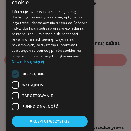
cookie
Kompleks Buma Square
godziny otwarcia:
Informujemy, iż w celu realizacji usług
dostępnych w naszym sklepie, optymalizacji
9:00 - 18:00 (pon-pt)
jego treści, dostosowania sklepu do Państwa
10:00 - 14:00 (sob)
indywidualnych potrzeb oraz wyświetlania,
personalizacji i mierzenia skuteczności
reklam w ramach zewnętrznych sieci
Zapisz się na
NEWSLETTER
i
zgarnij
rabat
reklamowych, korzystamy z informacji
zapisanych za pomocą plików cookies na
urządzeniach końcowych użytkowników.
Zapisz się
Dowiedz się więcej
NIEZBĘDNE
Dołącz do nas:
WYDAJNOŚĆ
TARGETOWANIE
FUNKCJONALNOŚĆ
AKCEPTUJ WSZYSTKIE
Copyright © 2026. Kopalnia-Zdrowia.pl - Wszelkie prawa