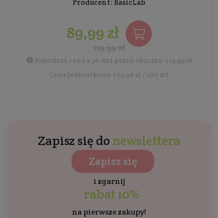
Producent:
BasicLab
89,99 zł
119,99 zł
Najniższa cena z 30 dni przed obniżką: 119,99 zł
Cena jednostkowa: 179,98 zł / 100 ml
Zapisz się do
newslettera
Zapisz się
i zgarnij
rabat 10%
na pierwsze zakupy!