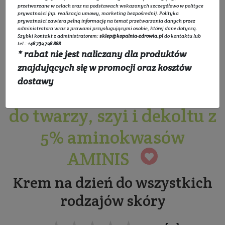
przetwarzane w celach oraz na podstawach wskazanych szczegółowo w
polityce
prywatności
(np. realizacja umowy, marketing bezpośredni).
Polityka
prywatności
zawiera pełną informację na temat przetwarzania danych przez
administratora wraz z prawami przysługującymi osobie, której dane dotyczą.
Szybki kontakt z administratorem:
sklep@kopalnia-zdrowia.pl
do kontaktu lub
tel.:
+48 732 728 888
* rabat nie jest naliczany dla produktów
Krem aktywnie
znajdujących się w promocji oraz kosztów
dostawy
rewitalizujący na dzień
do twarzy, szyi i dekoltu z
5% aminokwasów
AMINIS
Krem na dzień do wszystkich
rodzajów skóry