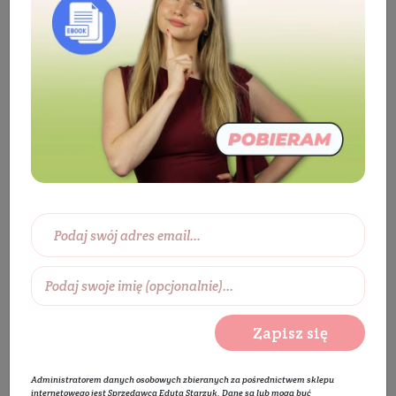
Kosmetyki
Twarz
Pielęgnacja twarzy
Krem do twarzy
Krem do twarzy na dzień
Krem aktywnie rewitalizujący na dzień do twarzy,
szyi i dekoltu z 5% aminokwasów AMINIS
BESTSELLER
PROMOCJA
Zapisz się
Administratorem danych osobowych zbieranych za pośrednictwem sklepu
internetowego jest Sprzedawca Edyta Starzyk. Dane są lub mogą być