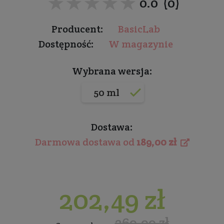
★★★★★
★★★★★
0.0 (0)
Producent:
BasicLab
Dostępność:
W magazynie
Wybrana wersja:
50 ml
Dostawa:
Darmowa dostawa od
189,00 zł
202,49 zł
269,99 zł