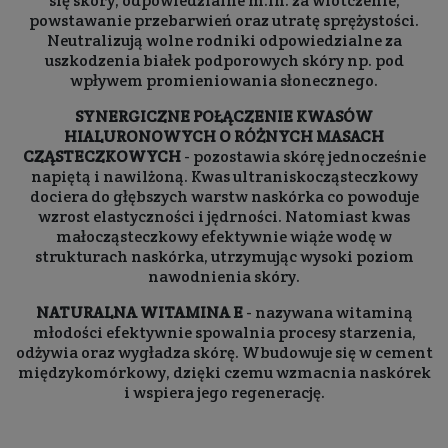
się skóry, odpowiedzialne m.in. za wiotczenie,
powstawanie przebarwień oraz utratę sprężystości.
Neutralizują wolne rodniki odpowiedzialne za
uszkodzenia białek podporowych skóry np. pod
wpływem promieniowania słonecznego.
SYNERGICZNE POŁĄCZENIE KWASÓW
HIALURONOWYCH O RÓŻNYCH MASACH
CZĄSTECZKOWYCH
- pozostawia skórę jednocześnie
napiętą i nawilżoną. Kwas ultraniskocząsteczkowy
dociera do głębszych warstw naskórka co powoduje
wzrost elastyczności i jędrności. Natomiast kwas
małocząsteczkowy efektywnie wiąże wodę w
strukturach naskórka, utrzymując wysoki poziom
nawodnienia skóry.
NATURALNA WITAMINA E
- nazywana witaminą
młodości efektywnie spowalnia procesy starzenia,
odżywia oraz wygładza skórę. Wbudowuje się w cement
międzykomórkowy, dzięki czemu wzmacnia naskórek
i wspiera jego regenerację.