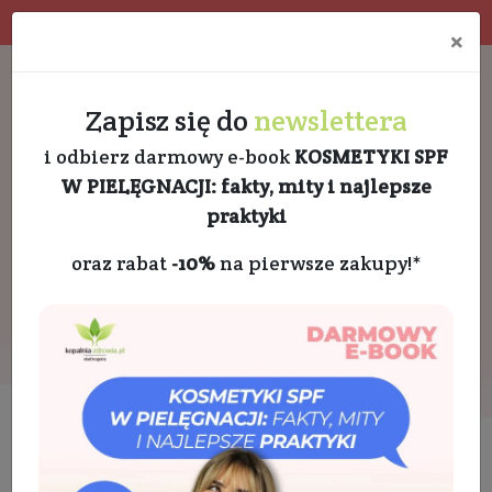
Program rabatowy
Eko pakowanie
×
Darmowa dostawa od 189 PLN
+48 732 728 888
Zapisz się do
newslettera
i odbierz darmowy e-book
KOSMETYKI SPF
W PIELĘGNACJI: fakty, mity i najlepsze
praktyki
oraz rabat
-10%
na pierwsze zakupy!*