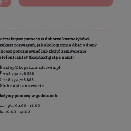
owa dostawa od
189,00 zł
zł
Dodaj 
69,98 zł / 100 ml
Potrzebujesz pomocy w do
Szukasz rozwiązań, jak eko
Chcesz porozmawiać lub z