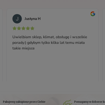
Krem na dzień do wszystkich rodzajów skóry,
Kr
szczególnie starzejącej się
Pojemność: 50 ml
Producent:
Clochee
134,99 zł
Cena jednostkowa: 269,98 zł / 100 ml
się do
newslettera
Zapisz się