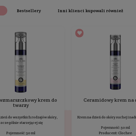
Skład
Dodatkowe informacje
era w swoim składzie
olej awokado, olej ryżowy
, a także
eks
oną, ujędrnioną
. Zawarte w nim oleje
opóźniają procesy s
iają
ochronę przed szkodliwym działaniem wolnych rodn
lipidowego,
zapobiegając utracie wody z organizmu
.
ask, wykazuje
właściwości przeciwzapalne, antybakteryjne
ewnia szczególnie normalnej lub mieszanej cerze
młodz
Ten produkt nie został jes