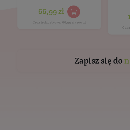
Inne prod
Delikatny peeling
enzymatyczny do twarzy - tuba