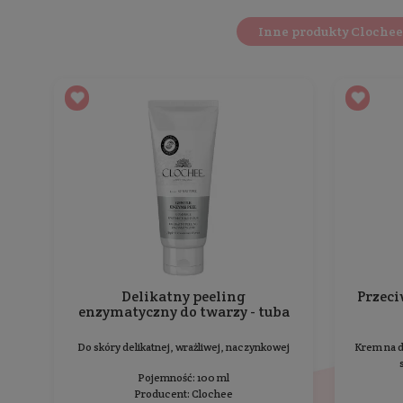
Opis
Składniki aktywne
Nawilżająco - ujędrniający krem do twarzy zawi
pozostawia skórę
dogłębnie nawilżoną, wygładz
wypielęgnowaną, miękką i zregenerowaną.
Dzięki temu, że obecne w składzie oleje zapewn
również odbudowę naturalnego płaszcza hydro
Ekstrakt z róży damasceńskiej nadaje skórze bl
Krem dzięki swoim niezwykłym składnikom zap
Opinie
o produkcie