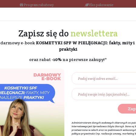
łka w 24h
Program rabatowy
Darmowa dostawa od 189 PLN
Zapisz się do
ne
i odbierz darmowy e-book
KOSMETYKI SPF W PIE
praktyki
oraz rabat
-10%
na pierw
Na prezent
Eko dom
Składniki akt