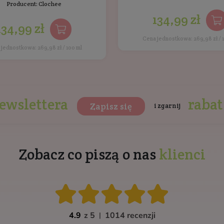
ukty Clochee
Bestsellery
Inni klien
Przeciwzmarszczkowy krem do
twarzy