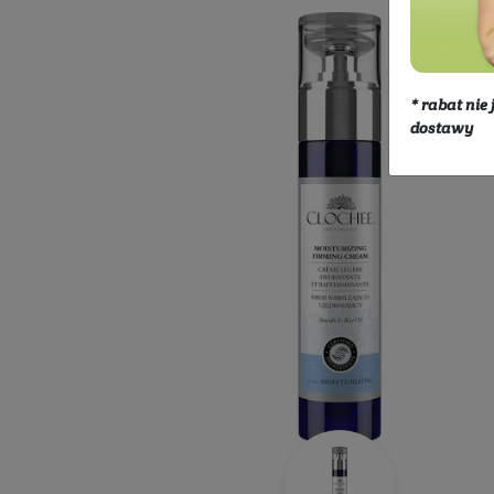
Kosmetyki
Twarz
Pielęgnacja 