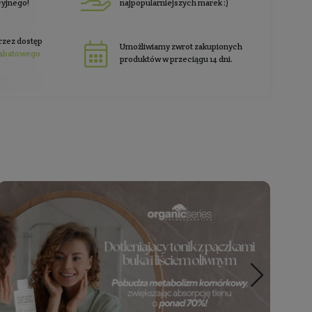
 nas
klienci