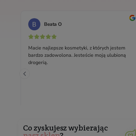
Do skóry delikatnej, wrażliwej, naczynkowej
Pojemność: 100 ml
Producent:
Clochee
66,99 zł
Cena jednostkowa: 66,99 zł / 100 ml
Zapisz 