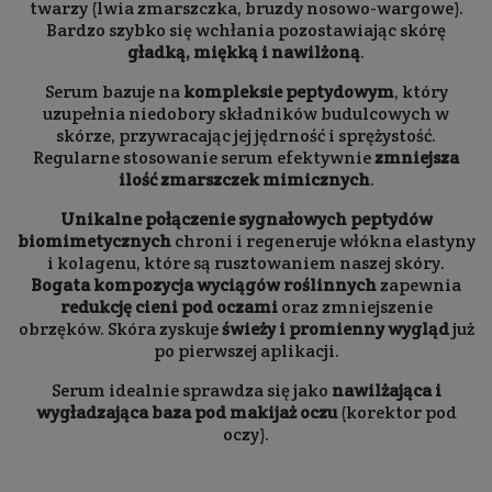
twarzy (lwia zmarszczka, bruzdy nosowo-wargowe).
Bardzo szybko się wchłania pozostawiając skórę
gładką, miękką i nawilżoną
.
Serum bazuje na
kompleksie peptydowym
, który
uzupełnia niedobory składników budulcowych w
skórze, przywracając jej jędrność i sprężystość.
Regularne stosowanie serum efektywnie
zmniejsza
ilość zmarszczek mimicznych
.
Unikalne połączenie sygnałowych peptydów
biomimetycznych
chroni i regeneruje włókna elastyny
i kolagenu, które są rusztowaniem naszej skóry.
Bogata kompozycja wyciągów roślinnych
zapewnia
redukcję cieni pod oczami
oraz zmniejszenie
obrzęków. Skóra zyskuje
świeży i promienny wygląd
już
po pierwszej aplikacji.
Serum idealnie sprawdza się jako
nawilżająca i
wygładzająca baza pod makijaż oczu
(korektor pod
oczy).