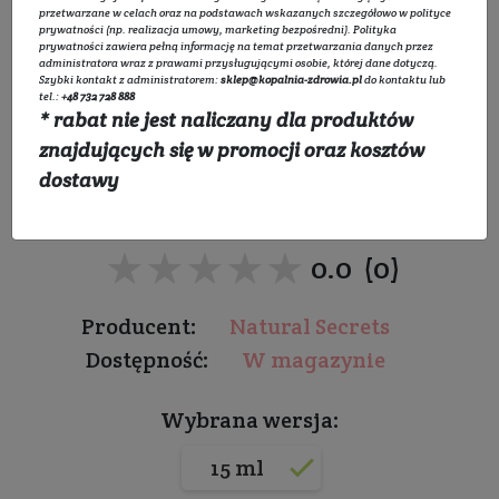
przetwarzane w celach oraz na podstawach wskazanych szczegółowo w
polityce
prywatności
(np. realizacja umowy, marketing bezpośredni).
Polityka
prywatności
zawiera pełną informację na temat przetwarzania danych przez
administratora wraz z prawami przysługującymi osobie, której dane dotyczą.
Szybki kontakt z administratorem:
sklep@kopalnia-zdrowia.pl
do kontaktu lub
Peptydowe serum pod
tel.:
+48 732 728 888
* rabat nie jest naliczany dla produktów
oczy
znajdujących się w promocji oraz kosztów
dostawy
Do wszystkich rodzajów skóry
★★★★★
★★★★★
0.0 (0)
Producent:
Natural Secrets
Dostępność:
W magazynie
Wybrana wersja:
15 ml