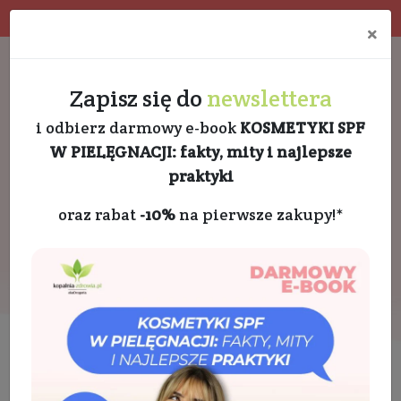
Program rabatowy
Eko pakowanie
×
Darmowa dostawa od 189 PLN
+48 732 728 888
Zapisz się do
newslettera
i odbierz darmowy e-book
KOSMETYKI SPF
W PIELĘGNACJI: fakty, mity i najlepsze
praktyki
oraz rabat
-10%
na pierwsze zakupy!*