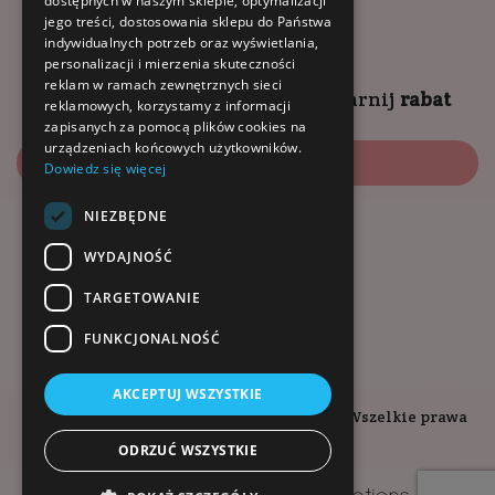
dostępnych w naszym sklepie, optymalizacji
9:00 - 18:00 (pon-pt)
jego treści, dostosowania sklepu do Państwa
10:00 - 14:00 (sob)
indywidualnych potrzeb oraz wyświetlania,
personalizacji i mierzenia skuteczności
reklam w ramach zewnętrznych sieci
Zapisz się na
NEWSLETTER
i
zgarnij
rabat
reklamowych, korzystamy z informacji
zapisanych za pomocą plików cookies na
urządzeniach końcowych użytkowników.
Zapisz się
Dowiedz się więcej
NIEZBĘDNE
Dołącz do nas:
WYDAJNOŚĆ
TARGETOWANIE
FUNKCJONALNOŚĆ
AKCEPTUJ WSZYSTKIE
Copyright © 2026. Kopalnia-Zdrowia.pl - Wszelkie prawa
zastrzeżone.
ODRZUĆ WSZYSTKIE